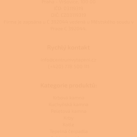
Praha - Vršovice, 100 00
IČO: 03119319
DIČ: CZ03119319
Firma je zapsána u C 392044 vedená u Městského soudu v
Praze C 392044.
Rychlý kontakt
info@centrumvytapeni.cz
(+420) 778 500 111
Kategorie produktů:
Krbová kamna
Kuchyňská kamna
Peletová kamna
Krby
Kotle
Tepelná čerpadla