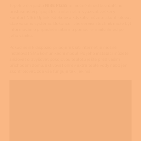
Tepelné čerpadlo
NIBE
F1255
je možné ihned bez dalšího
příslušenství připojit k síti internet a využívat veškerý
komfort NIBE Uplink. Kdekoliv a kdykoliv můžete zkontrolovat
stav vašeho systému. Dokonce i váš servisní technik může být
informován o případném alarmu pomocí e-mailu ihned po
jeho vzniku.
Pokud není k dispozici připojení k síti internet je možné
instalovat SMS komunikační modul. Po jeho instalaci můžete
snižovat či zvyšovat pokojovou teplotu ještě před vaším
příchodem domů, aktivovat ohřev extra teplé vody nebo jen
zkontrolovat, zda vše funguje tak, jak má.