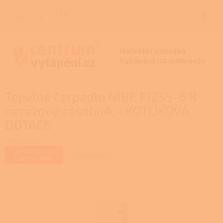
Přejít
na
CZK
NÁKUP
obsah
KOŠÍK
Tepelné čerpadlo NIBE F1255-6 R
nerezový zásobník - KOTLÍKOVÁ
DOTACE
HP065269
Certifikovaný
Značka:
NIBE
partner NIBE