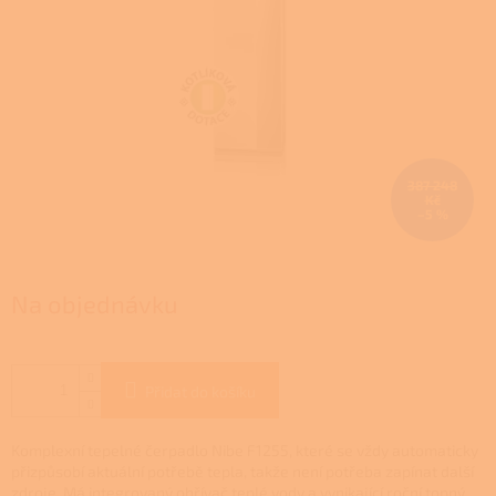
387 248
Kč
–5 %
Na objednávku
Přidat do košíku
Komplexní tepelné čerpadlo Nibe F1255, které se vždy automaticky
přizpůsobí aktuální potřebě tepla, takže není potřeba zapínat další
zdroje. Má integrovaný ohřívač teplé vody a vynikající roční topný