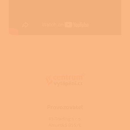
Z
á
p
a
t
í
Provozovatel
RJ-Trading s.r.o.
Amurská 855/1,