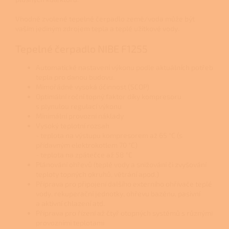
Vhodně zvolené tepelné čerpadlo země/voda může být
vaším jediným zdrojem tepla a teplé užitkové vody.
Tepelné čerpadlo NIBE F1255
Automatické nastavení výkonu podle aktuálních potřeb
tepla pro danou budovu.
Mimořádně vysoká účinnost (SCOP)
Optimální roční topný faktor díky kompresoru
s plynulou regulací výkonu
Minimální provozní náklady
Vysoký teplotní rozsah
- teplota na výstupu kompresorem až 65 °C (s
přídavným elektrokotlem 70 °C)
- teplota na zpátečce až 58 °C
Plánování ohřevů (teplé vody a snižování či zvyšování
teploty topných okruhů, větrání apod.)
Příprava pro připojení dalšího externího ohřívače teplé
vody, rekuperační jednotky, ohřevu bazénu, pasivní
a aktivní chlazení atd.
Příprava pro řízení až čtyř otopných systémů s různými
provozními teplotami