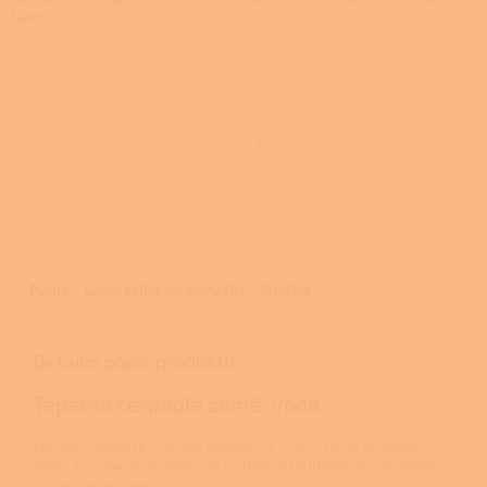
faktor.
Detailní informace
ZEPTAT SE
HLÍDAT
SDÍLET
Popis
Související soubory (4)
Značka
Detailní popis produktu
Tepelná čerpadla země-voda
Zdrojem tepla je energie obsažená v zemi nebo ve spodní
vodě. K provozu je potřeba realizace hlubinných vrtů nebo
plošných kolektorů.