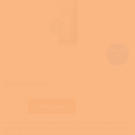
452 501
Kč
–5 %
Na objednávku
Přidat do košíku
Komplexní tepelné čerpadlo Nibe F1255, které se vždy automaticky
přizpůsobí aktuální potřebě tepla, takže není potřeba zapínat další
zdroje. Má integrovaný ohřívač teplé vody a vynikající roční topný