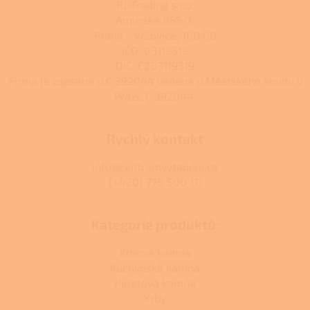
RJ-Trading s.r.o.
Amurská 855/1,
Praha - Vršovice, 100 00
IČO: 03119319
DIČ: CZ03119319
Firma je zapsána u C 392044 vedená u Městského soudu v
Praze C 392044.
Rychlý kontakt
info@centrumvytapeni.cz
(+420) 778 500 111
Kategorie produktů:
Krbová kamna
Kuchyňská kamna
Peletová kamna
Krby