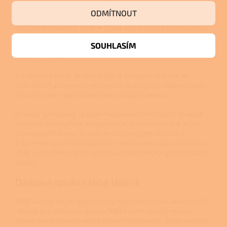
Plynulá regulace výkonu znamená, že se tepelné čerpadlo
ODMÍTNOUT
v kterémkoli okamžiku automaticky přizpůsobí požadavkům
na vytápění budovy. Když je třeba více topného výkonu nebo
více teplé vody, jeho výkon se zvýší, když je potřeba tepla
SOUHLASÍM
nižší, sníží se příslušným způsobem otáčky kompresoru
a výkon se sníží.
Vzhledem k tomu, že toto tepelné čerpadlo pracuje za
optimálních provozních podmínek po celý rok, maximalizuje
své přínosy a minimalizuje tak provozní náklady.
Protože kompresor je řízen frekvenčním měničem, tepelné
čerpadlo se neustále přizpůsobuje aktuální potřebě tepla
pro vytápění domu. To vede ke zvýšení jeho celoroční
průměrné účinnosti a nižším provozním nákladům, protože je
vždy nastaven správný výkon bez zbytečného spínání dalších
zdrojů.
Dálková správa Nibe Uplink
NIBE uvedlo na trh nejrychlejší, nejjednodušší a nejúčinnější
nástroj pro dálkovou správu NIBE Uplink, abyste získali
úplnou kontrolu nad vaším topným systémem. Tento systém