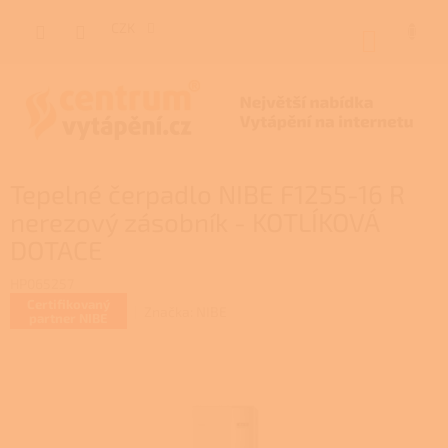
Přejít
na
CZK
NÁKUP
obsah
KOŠÍK
Tepelné čerpadlo NIBE F1255-16 R
nerezový zásobník - KOTLÍKOVÁ
DOTACE
HP065257
Certifikovaný
Značka:
NIBE
partner NIBE