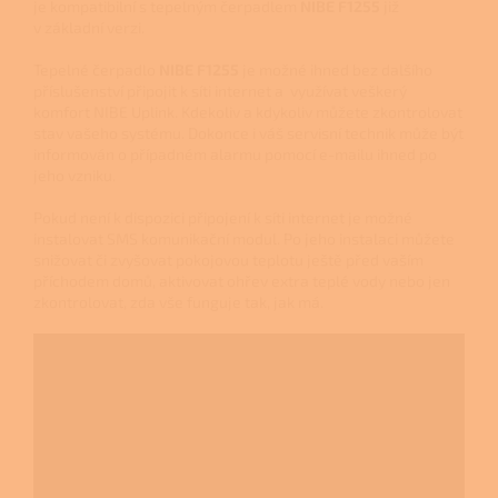
je kompatibilní s tepelným čerpadlem
NIBE F1255
již
v základní verzi.
Tepelné čerpadlo
NIBE
F1255
je možné ihned bez dalšího
příslušenství připojit k síti internet a využívat veškerý
komfort NIBE Uplink. Kdekoliv a kdykoliv můžete zkontrolovat
stav vašeho systému. Dokonce i váš servisní technik může být
informován o případném alarmu pomocí e-mailu ihned po
jeho vzniku.
Pokud není k dispozici připojení k síti internet je možné
instalovat SMS komunikační modul. Po jeho instalaci můžete
snižovat či zvyšovat pokojovou teplotu ještě před vaším
příchodem domů, aktivovat ohřev extra teplé vody nebo jen
zkontrolovat, zda vše funguje tak, jak má.