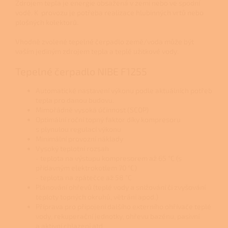
Zdrojem tepla je energie obsažená v zemi nebo ve spodní
vodě. K provozu je potřeba realizace hlubinných vrtů nebo
plošných kolektorů.
Vhodně zvolené tepelné čerpadlo země/voda může být
vaším jediným zdrojem tepla a teplé užitkové vody.
Tepelné čerpadlo NIBE F1255
Automatické nastavení výkonu podle aktuálních potřeb
tepla pro danou budovu.
Mimořádně vysoká účinnost (SCOP)
Optimální roční topný faktor díky kompresoru
s plynulou regulací výkonu
Minimální provozní náklady
Vysoký teplotní rozsah
- teplota na výstupu kompresorem až 65 °C (s
přídavným elektrokotlem 70 °C)
- teplota na zpátečce až 58 °C
Plánování ohřevů (teplé vody a snižování či zvyšování
teploty topných okruhů, větrání apod.)
Příprava pro připojení dalšího externího ohřívače teplé
vody, rekuperační jednotky, ohřevu bazénu, pasivní
a aktivní chlazení atd.