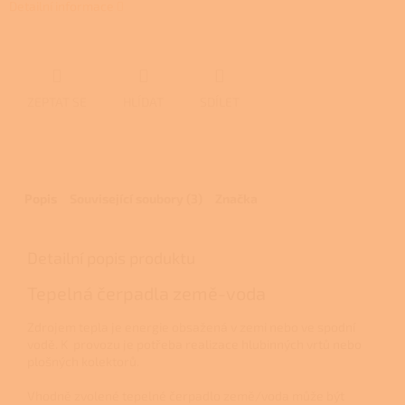
Detailní informace
ZEPTAT SE
HLÍDAT
SDÍLET
Popis
Související soubory (3)
Značka
Detailní popis produktu
Tepelná čerpadla země-voda
Zdrojem tepla je energie obsažená v zemi nebo ve spodní
vodě. K provozu je potřeba realizace hlubinných vrtů nebo
plošných kolektorů.
Vhodně zvolené tepelné čerpadlo země/voda může být