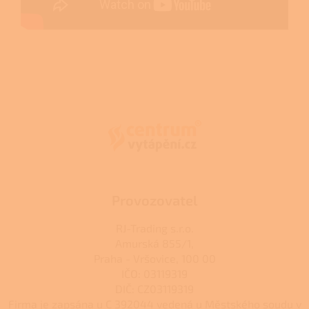
Z
á
p
a
t
í
Provozovatel
RJ-Trading s.r.o.
Amurská 855/1,
Praha - Vršovice, 100 00
IČO: 03119319
DIČ: CZ03119319
Firma je zapsána u C 392044 vedená u Městského soudu v