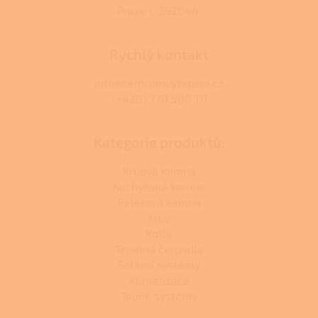
Praze C 392044.
Rychlý kontakt
info@centrumvytapeni.cz
(+420) 778 500 111
Kategorie produktů:
Krbová kamna
Kuchyňská kamna
Peletová kamna
Krby
Kotle
Tepelná čerpadla
Solární systémy
Klimatizace
Topné systémy