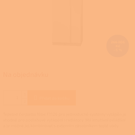
266 806
Kč
–5 %
Na objednávku
Přidat do košíku
Tepelné čerpadlo Nibe F1126 pro jednoduché systémy vytápěn je
vhodné pro podlahové vytápění i radiátory. Má intuitivní ovládání
a je možné jej kombinovat s externím zásobníkem teplé vody.