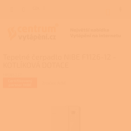
Přejít
na
CZK
NÁKUP
obsah
KOŠÍK
Tepelné čerpadlo NIBE F1126-12 -
KOTLÍKOVÁ DOTACE
HP065237
Certifikovaný
Značka:
NIBE
partner NIBE