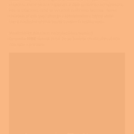
chladivu, které se zde vypařuje a dále proudí do kompresoru,
kde je stlačeno, čímž se výrazně zvýší jeho teplota. Horké
chladivo předá svoji energii v kondenzátoru topné vodě,
která následně ohřívá topný systém či teplou vodu.
Maximálním důrazem na izolaci jsou tepelná
čerpadla
NIBE
natolik tichá, že se budete chodit přesvědčit,
zda jsou v provozu.