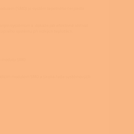
 modulem (SMO) je systém tepelného čerpadla
topným systémům a dokáže jak efektivně ohřívat
topného systému při nízkých teplotách.
ího modulu SMO
ídícím modulem SMO a široká řada systémových