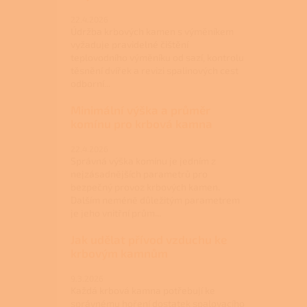
22.4.2026
Údržba krbových kamen s výměníkem
vyžaduje pravidelné čištění
teplovodního výměníku od sazí, kontrolu
těsnění dvířek a revizi spalinových cest
odborní...
Minimální výška a průměr
komínu pro krbová kamna
22.4.2026
Správná výška komínu je jedním z
nejzásadnějších parametrů pro
bezpečný provoz krbových kamen.
Dalším neméně důležitým parametrem
je jeho vnitřní prům...
Jak udělat přívod vzduchu ke
krbovým kamnům
9.3.2026
Každá krbová kamna potřebují ke
správnému hoření dostatek spalovacího