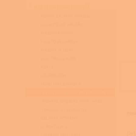
n
KATEGORIE PRODUKTŮ
e
l
Kamna a kotle s instalací
KUCHYŇSKÉ SPORÁKY
KRBOVÁ KAMNA
PELETOVÁ KAMNA
KRBOVÉ VLOŽKY
ELEKTRICKÉ KRBY
KOTLE
KOUŘOVODY
TEPELNÁ ČERPADLA
Tepelná čerpadla vzduch-voda
Tepelná čerpadla země-voda
Rekuperační jednotky
Popi
SOLÁRNÍ SYSTÉMY
KLIMATIZACE
Det
ČISTIČKY VZDUCHU