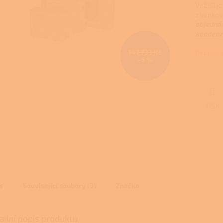
Vnější j
z venkov
objednán
kondenz
147 733 Kč
Detailní
–5 %
TISK
s
Související soubory (3)
Značka
ailní popis produktu