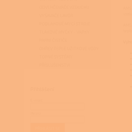
ODVLHČOVAČE VZDUCHU
AMS 
vzdu
VYSAVAČE LAVOR
PODLAHOVÉ MYCÍ STROJE
AMS 
tepl
TLAKOVÉ MYČKY - VAPKY
PARNÍ ČISTIČE
Výho
OHŘEV TEPLÉ UŽITKOVÉ VODY
TOPNÉ SYSTÉMY
PŘÍSLUŠENSTVÍ
Přihlášení
E-mail
Heslo
PŘIHLÁSIT SE