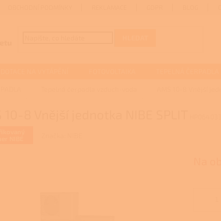
OBCHODNÍ PODMÍNKY
REKLAMACE
GDPR
BLOG
HLEDAT
DOTACE NA VYTÁPĚNÍ
FOTOVOLTAIKA
TEPELNÁ ČERPADLA
RPADLA
Tepelná čerpadla vzduch-voda
AMS 10-8 Vnější jed
10-8 Vnější jednotka NIBE SPLIT
HP06403
fikovaný
Značka:
NIBE
ner NIBE
Na o