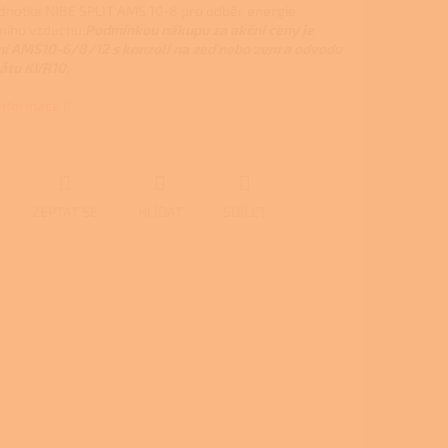
ednotka NIBE SPLIT AMS 10-8 pro odběr energie
ního vzduchu.
Podmínkou nákupu za akční ceny je
í AMS10-6/8/12 s konzolí na zeď nebo zem a odvodu
átu KVR10.
 informace
ZEPTAT SE
HLÍDAT
SDÍLET