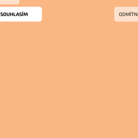
SOUHLASÍM
ODMÍTN