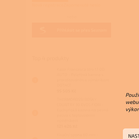
Nová registrace
Zapomenuté heslo
nebo
Přihlásit se přes Seznam
Top 4 produkty
Kalor Francesca Idro 17 DD
AUTO - Peletová kamna s
proroštováním a výměníkem
DOTACE
95 505 Kč
Použí
THERMOROSSI BOSKY
webu 
COUNTRY 30 EVO5 FIORI -
výkon
Kuchyňská kamna na pevná
paliva s teplovodním
výměníkem
121 426 Kč
Fixační spona 80 mm -
NAS