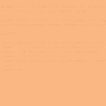
10 společně se skříní SPLIT Box HBS 05 a vnitřním (VVM) nebo řídícím
ch-voda, který využívá venkovní vzduch jako zdroj energie.
10 společně se skříní SPLIT Box HBS 05 je určen k připojení k vodním 
ou vodu při vysokých venkovních teplotách, tak dodávat vysoký výko do 
dy AMS 10:
účinný dvojitý rotační kompresor - pracuje při teplotách až do -20°C
inteligentní řízení prostřednictvím vnitřního modulu VVM nebo řídíc
ventilátor - AMS 10 má automatickou regulaci výkonu ventilátoru
dlouhá provozní životnost a dobrá odolnost
mnoho možností - možná kombinace s vnitřním modulem VVM nebo ř
řešení
tichý provoz