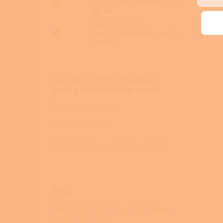
kouřovod pro peletová kamna
195 Kč
Roura 80/1000mm -
kouřovod pro peletová kamna
882 Kč
Realizace montáží kamen,
kotlů a tepelných čerpadel
Tepelná čerpadla
Peletová kamna
Krbová kamna na dřevo a pelety
BLOG
Jak na údržbu krbových kamen
s výměníkem?