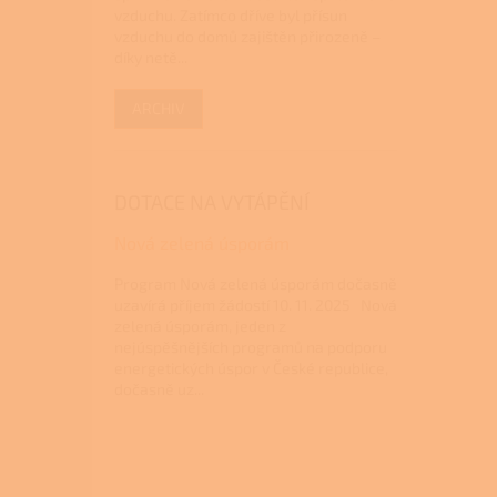
vzduchu. Zatímco dříve byl přísun
vzduchu do domů zajištěn přirozeně –
díky netě...
ARCHIV
DOTACE NA VYTÁPĚNÍ
Nová zelená úsporám
Program Nová zelená úsporám dočasně
uzavírá příjem žádostí 10. 11. 2025 Nová
zelená úsporám, jeden z
nejúspěšnějších programů na podporu
energetických úspor v České republice,
dočasně uz...
Z
á