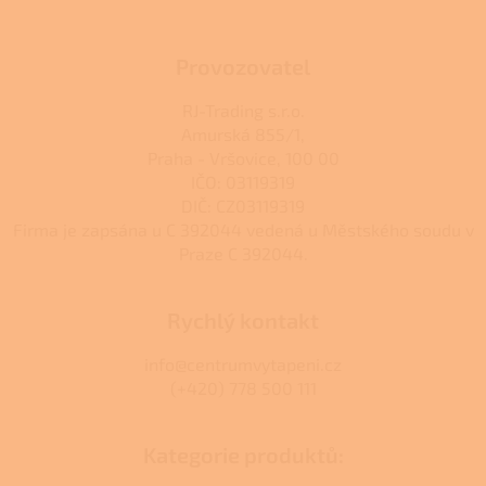
Provozovatel
RJ-Trading s.r.o.
Amurská 855/1,
Praha - Vršovice, 100 00
IČO: 03119319
DIČ: CZ03119319
Firma je zapsána u C 392044 vedená u Městského soudu v
Praze C 392044.
Rychlý kontakt
info@centrumvytapeni.cz
(+420) 778 500 111
Kategorie produktů: