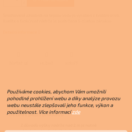
Smaltovaná zásobník na teplou vodu je vyroben z kvalitní oceli.
Kvalita a funkčnost nádrže je podtržena 5-ti letou zárukou.
Detailní informace
ZEPTAT SE
HLÍDAT
SDÍLET
Používáme cookies, abychom Vám umožnili
Popis
pohodlné prohlížení webu a díky analýze provozu
webu neustále zlepšovali jeho funkce, výkon a
použitelnost. Více informací
zde
Detailní popis produktu
Z důvodů výšky nádrže nad 2 m je nutné
objednávat individuální přepravu a proto není