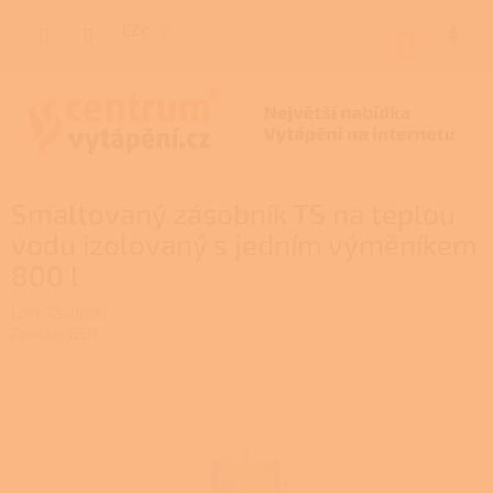
Přejít
na
CZK
NÁKUP
obsah
KOŠÍK
Smaltovaný zásobník TS na teplou
vodu izolovaný s jedním výměníkem
800 l
GSN-TS-0800
Značka:
GSN