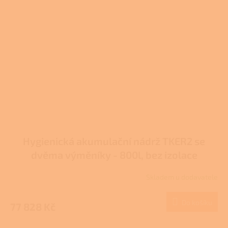
Hygienická akumulační nádrž TKER2 se
dvěma výměníky - 800l, bez izolace
Skladem u dodavatele
Do košíku
77 828 Kč