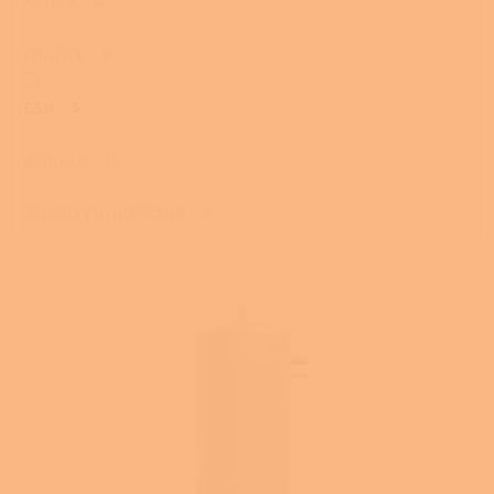
ATTACK
0
DRAŽICE
0
GSN
5
REGULUS
0
SCHINDLER+HOFMANN
0
V
ý
p
i
s
p
r
o
d