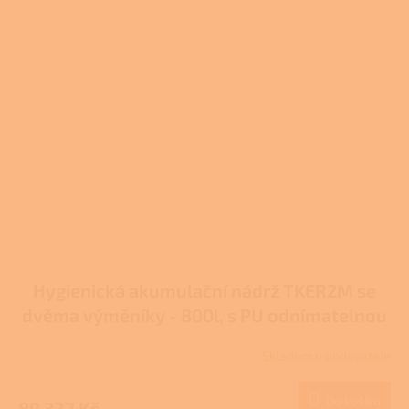
Hygienická akumulační nádrž TKER2M se
dvěma výměníky - 800l, s PU odnímatelnou
izolací
Skladem u dodavatele
Do košíku
89 327 Kč