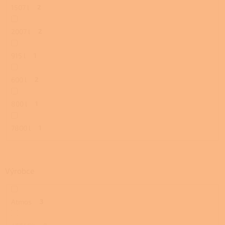
1507 l
2
2007 l
2
915 l
1
600 l
2
800 l
1
7800 l
1
Výrobce
Atmos
3