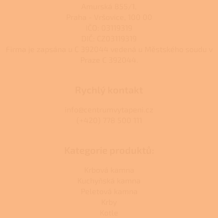
Amurská 855/1,
p
Praha - Vršovice, 100 00
i
s
IČO: 03119319
u
DIČ: CZ03119319
Firma je zapsána u C 392044 vedená u Městského soudu v
Praze C 392044.
Rychlý kontakt
info@centrumvytapeni.cz
(+420) 778 500 111
Kategorie produktů:
Krbová kamna
Kuchyňská kamna
Peletová kamna
Krby
Kotle