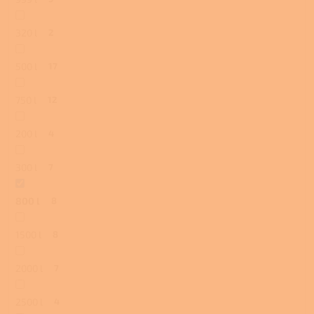
320 l
2
500 l
17
750 l
12
200 l
4
300 l
7
800 l
8
1500 l
8
2000 l
7
2500 l
4