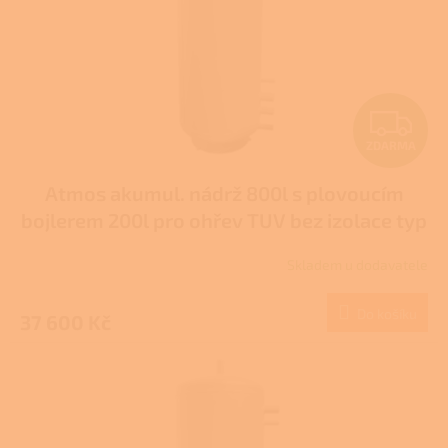
Z
ZDARMA
D
Atmos akumul. nádrž 800l s plovoucím
A
bojlerem 200l pro ohřev TUV bez izolace typ
R
DH
Skladem u dodavatele
M
Do košíku
37 600 Kč
A