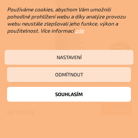
Používáme cookies, abychom Vám umožnili
pohodlné prohlížení webu a díky analýze provozu
webu neustále zlepšovali jeho funkce, výkon a
použitelnost. Více informací
zde
Z
NASTAVENÍ
ZDARMA
D
Atmos akumul. nádrž 800l s plovoucím
A
ODMÍTNOUT
bojlerem 200l pro ohřev TUV s izolací typ
R
DH
SOUHLASÍM
Skladem u dodavatele
M
Do košíku
49 700 Kč
A