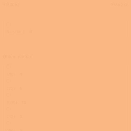
u
37600
Kč
93842
Kč
k
t
ů
Na skladě
8
Objem nádrže
475 l
7
772 l
6
1000 l
13
732 l
2
999 l
5