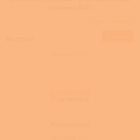
izolovaný 800 l
Skladem u dodavatele
Do košíku
80 015 Kč
8
položek celkem
O
v
l
Z
á
á
d
p
a
a
c
t
í
í
p
r
v
k
Provozovatel
y
v
RJ-Trading s.r.o.
ý