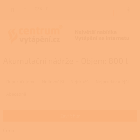
Přejít
na
CZK
NÁKUP
obsah
KOŠÍK
Akumulační nádrže - Objem: 800 l
Ř
a
Doporučujeme
Nejlevnější
Nejdražší
Nejprodávanější
z
e
Abecedně
n
í
p
Zavřít filtr
r
o
Cena
d