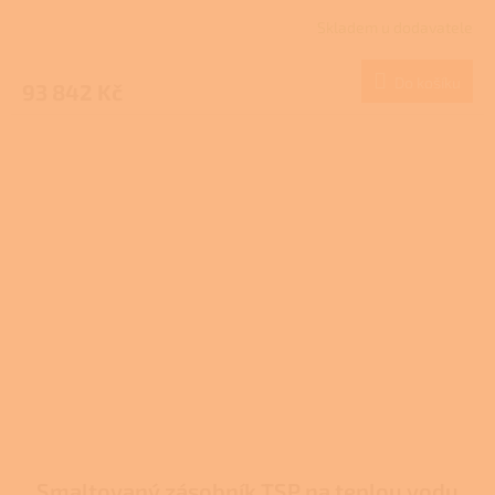
Skladem u dodavatele
Do košíku
93 842 Kč
Smaltovaný zásobník TSP na teplou vodu