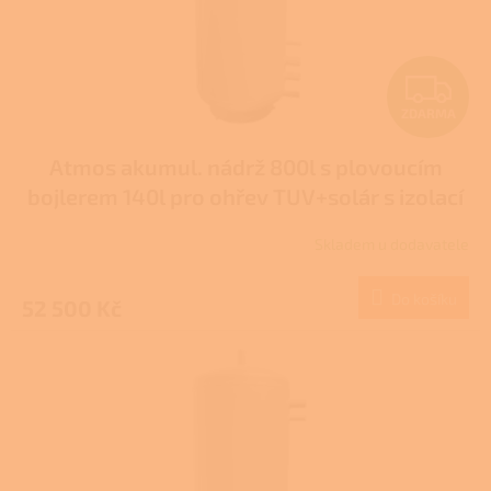
u
k
t
Z
ů
ZDARMA
D
Atmos akumul. nádrž 800l s plovoucím
A
bojlerem 140l pro ohřev TUV+solár s izolací
R
typ DH
Skladem u dodavatele
M
Do košíku
52 500 Kč
A