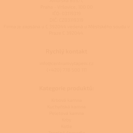
Amurská 855/1,
Praha - Vršovice, 100 00
IČO: 03119319
DIČ: CZ03119319
Firma je zapsána u C 392044 vedená u Městského soudu v
Praze C 392044.
Rychlý kontakt
info@centrumvytapeni.cz
(+420) 778 500 111
Kategorie produktů:
Krbová kamna
Kuchyňská kamna
Peletová kamna
Krby
Kotle
Tepelná čerpadla