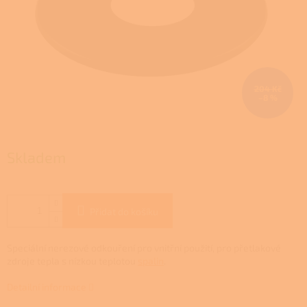
204 Kč
–8 %
Skladem
Přidat do košíku
Speciální nerezové odkouření pro vnitřní použití, pro přetlakové
zdroje tepla s nízkou teplotou
spalin
.
Detailní informace