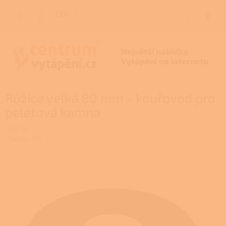
Přejít
na
CZK
NÁKUP
obsah
KOŠÍK
Růžice velká 80 mm - kouřovod pro
peletová kamna
NS9-8L
Značka:
ATI