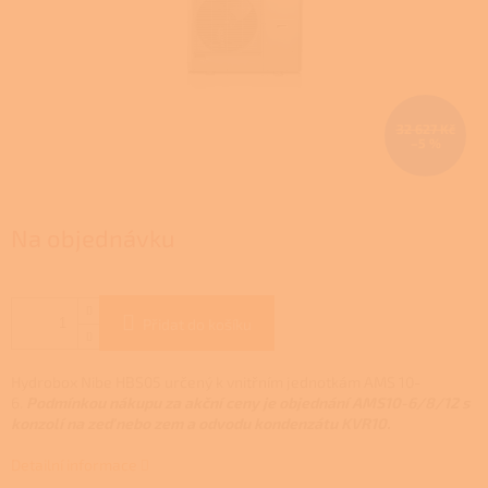
32 627 Kč
–5 %
Na objednávku
Přidat do košíku
Hydrobox Nibe HBS05 určený k vnitřním jednotkám AMS 10-
6.
Podmínkou nákupu za akční ceny je objednání AMS10-6/8/12 s
konzolí na zeď nebo zem a odvodu kondenzátu KVR10.
Detailní informace