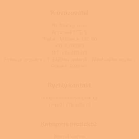
Provozovatel
RJ-Trading s.r.o.
Amurská 855/1,
Praha - Vršovice, 100 00
IČO: 03119319
DIČ: CZ03119319
Firma je zapsána u C 392044 vedená u Městského soudu v
Praze C 392044.
Rychlý kontakt
info@centrumvytapeni.cz
(+420) 778 500 111
Kategorie produktů:
Krbová kamna