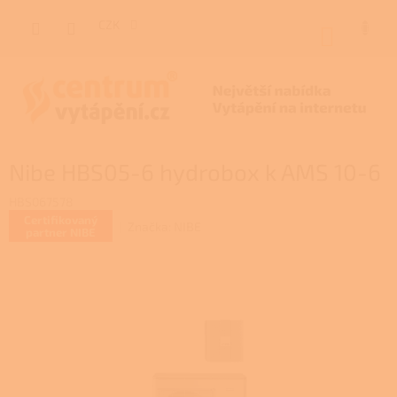
Přejít
na
CZK
NÁKUP
obsah
KOŠÍK
Nibe HBS05-6 hydrobox k AMS 10-6
HBS067578
Certifikovaný
Značka:
NIBE
partner NIBE