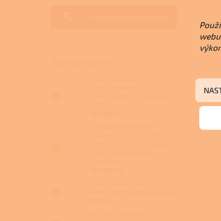
Přihlásit se přes Seznam
Použí
webu 
výkon
Top 4 produkty
Kalor Francesca Idro 17 DD
AUTO - Peletová kamna s
NAS
proroštováním a výměníkem
DOTACE
95 505 Kč
THERMOROSSI BOSKY
COUNTRY 30 EVO5 FIORI -
Kuchyňská kamna na pevná
paliva s teplovodním
výměníkem
121 426 Kč
Fixační spona 80 mm -
kouřovod pro peletová kamna
195 Kč
Roura 80/1000mm -