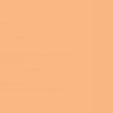
edení
hku a poškrábání)
ek je vyráběno na automatických laserových
zí celkový dojem.
 145, 150, 160, 180, 200 mm.
těchto značek:
Haas+sohn
,
Romotop
,
Hein
,
Jotul
,
HS
aček z nabídky www.centrumvytapeni.cz