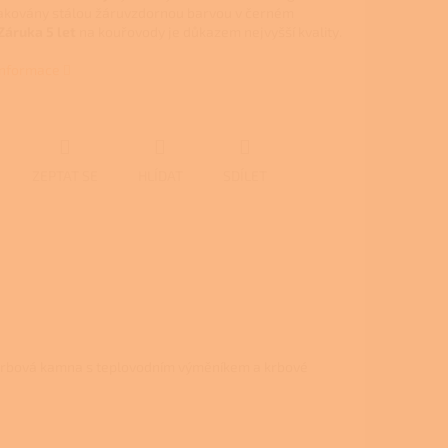
lakovány stálou žáruvzdornou barvou v černém
Záruka 5 let
na kouřovody je důkazem nejvyšší kvality.
 informace
ZEPTAT SE
HLÍDAT
SDÍLET
 krbová kamna s teplovodním výměníkem a krbové