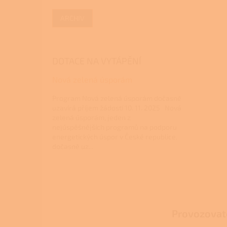
ARCHIV
DOTACE NA VYTÁPĚNÍ
Nová zelená úsporám
Program Nová zelená úsporám dočasně
uzavírá příjem žádostí 10. 11. 2025 Nová
zelená úsporám, jeden z
nejúspěšnějších programů na podporu
energetických úspor v České republice,
dočasně uz...
Z
á
p
a
Provozovat
t