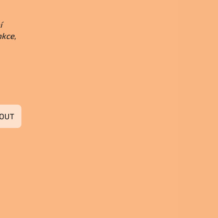
í
nkce,
OUT