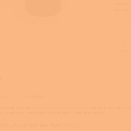
z oceli
, 
odstínu.
Detailní
TISK
s
ailní popis produktu
 a detail je vyžadován
od interiérového odkouření
pro krbová kamna
,
ky,
které tvoří
harmonickou dominantu vašeho domova
.
stnosti a přednosti kouřovodů: