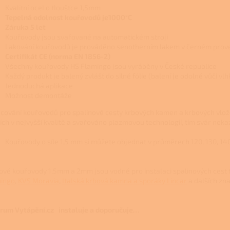
Kvalitní ocel o tloušťce 1,5mm
Tepelná odolnost kouřovodů je1000°C
Záruka 5 let
Kouřovody jsou svařované na automatickém stroji
Lakování kouřovodů je prováděno senotherním lakem v černém prov
Certifikát CE (norma EN 1856-2)
Všechny kouřovody HS Flamingo jsou vyráběny v České republice
Každý produkt je balený zvlášť do silné fólie (balení je odolné vůči vl
Jednoduchá aplikace
Možnost demontáže
cování kouřovodů pro spalinové cesty krbových kamen a krbových vlož
jích v nejvyšší kvalitě a svařováno plazmovou technologií, tím svár neka
Kouřovody o síle 1,5 mm si můžete objednat v průměrech 120, 130, 140,
ové kouřovody 1,5mm a 2mm jsou vodné pro instalaci spalinových cest 
ingo
,
KVS Moravia
,
Italská krbová kamna a sporáky Lincar
a dalších zn
rum Vytápění.cz instaluje a doporučuje…