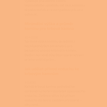
vyžaduje pravidelné čištění
teplovodního výměníku od sazí, kontrolu
těsnění dvířek a revizi spalinových cest
odborní...
Minimální výška a průměr
komínu pro krbová kamna
22.4.2026
Správná výška komínu je jedním z
nejzásadnějších parametrů pro
bezpečný provoz krbových kamen.
Dalším neméně důležitým parametrem
je jeho vnitřní prům...
Jak udělat přívod vzduchu ke
krbovým kamnům
9.3.2026
Každá krbová kamna potřebují ke
správnému hoření dostatek spalovacího
vzduchu. Zatímco dříve byl přísun
vzduchu do domů zajištěn přirozeně –
díky netě...