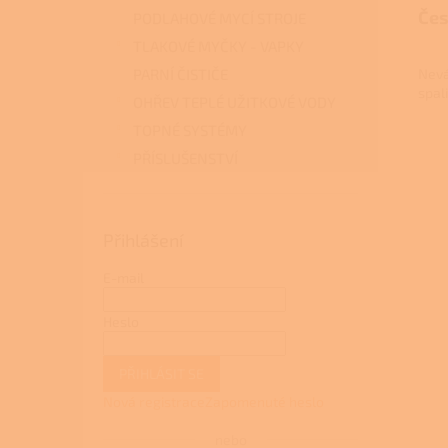
Čes
PODLAHOVÉ MYCÍ STROJE
TLAKOVÉ MYČKY - VAPKY
Nevá
PARNÍ ČISTIČE
spal
OHŘEV TEPLÉ UŽITKOVÉ VODY
TOPNÉ SYSTÉMY
PŘÍSLUŠENSTVÍ
Přihlášení
E-mail
Heslo
PŘIHLÁSIT SE
Nová registrace
Zapomenuté heslo
nebo