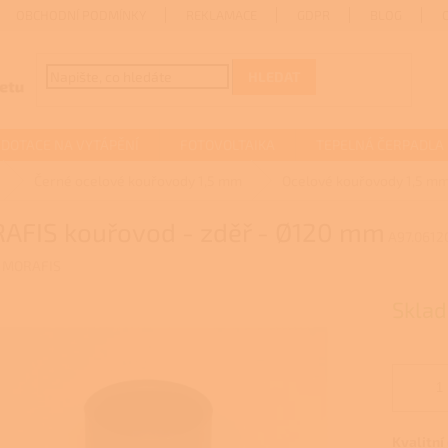
OBCHODNÍ PODMÍNKY
REKLAMACE
GDPR
BLOG
HLEDAT
DOTACE NA VYTÁPĚNÍ
FOTOVOLTAIKA
TEPELNÁ ČERPADLA
Černé ocelové kouřovody 1,5 mm
Ocelové kouřovody 1,5 m
AFIS kouřovod - zděř - Ø120 mm
A97.0612
:
MORAFIS
Sklad
Kvalitní