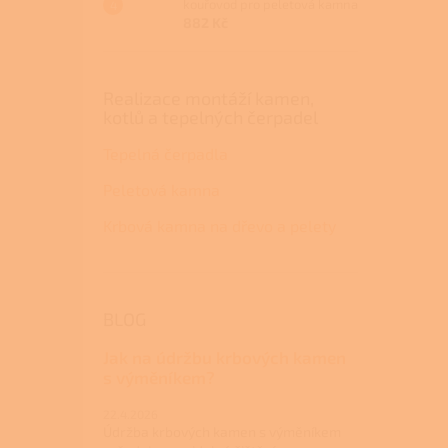
kouřovod pro peletová kamna
882 Kč
Realizace montáží kamen,
kotlů a tepelných čerpadel
Tepelná čerpadla
Peletová kamna
Krbová kamna na dřevo a pelety
BLOG
Jak na údržbu krbových kamen
s výměníkem?
22.4.2026
Údržba krbových kamen s výměníkem