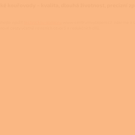
ké kouřovody – kvalita, dlouhá životnost, precizní z
hejte využít
technickou podporu
www.centrumvytapeni.cz zdarma a s
inové cesty včetně revizních otvorů a redukčních dílů.