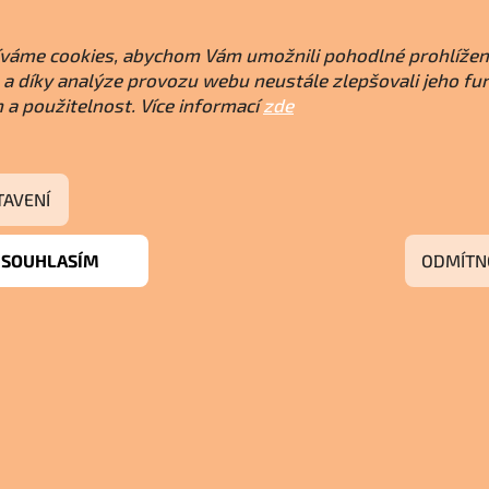
váme cookies, abychom Vám umožnili pohodlné prohlížen
a díky analýze provozu webu neustále zlepšovali jeho fu
 a použitelnost. Více informací
zde
TAVENÍ
SOUHLASÍM
ODMÍTN