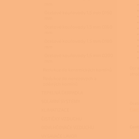
mm
Ocelové kouřovody 1,5 mm O150
mm
Ocelové kouřovody 1,5 mm O160
mm
Ocelové kouřovody 1,5 mm O180
mm
Ocelové kouřovody 1,5 mm O200
mm
Opra
Redukce do keramických komínů
stro
Redukce do nerezových a
zděných komínů
TEPELNÁ ČERPADLA
SOLÁRNÍ SYSTÉMY
Ocel
Flam
KLIMATIZACE
ČISTIČKY VZDUCHU
Cent
ODVLHČOVAČE VZDUCHU
VYSAVAČE LAVOR