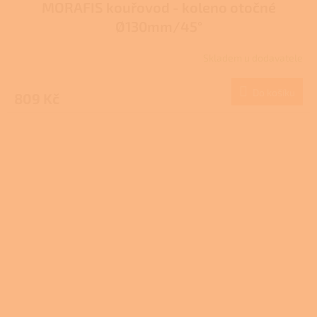
MORAFIS kouřovod - koleno otočné
Ø130mm/45°
Skladem u dodavatele
Do košíku
809 Kč