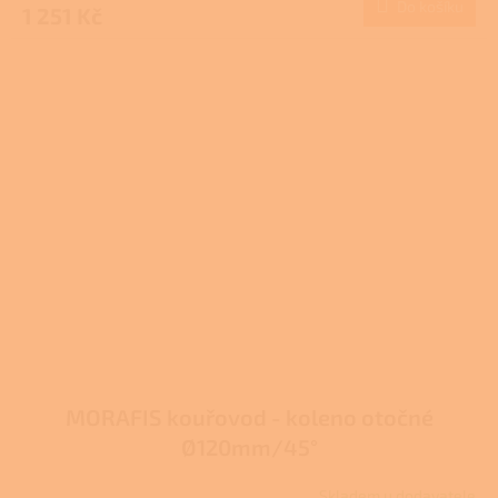
Do košíku
1 251 Kč
MORAFIS kouřovod - koleno otočné
Ø120mm/45°
Skladem u dodavatele