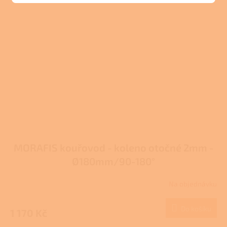
MORAFIS kouřovod - koleno otočné 2mm -
Ø180mm/90-180°
Na objednávku
Do košíku
1 170 Kč