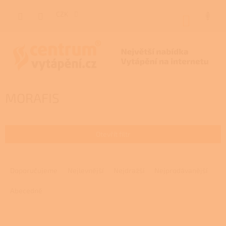
Přejít
na
CZK
NÁKUP
obsah
KOŠÍK
MORAFIS
Otevřít filtr
Ř
a
Doporučujeme
Nejlevnější
Nejdražší
Nejprodávanější
z
e
Abecedně
n
í
V
p