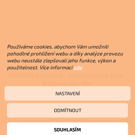
Používáme cookies, abychom Vám umožnili
pohodlné prohlížení webu a díky analýze provozu
webu neustále zlepšovali jeho funkce, výkon a
použitelnost. Více informací
zde
MORAFIS kouřovod - koleno otočné 2mm -
Ø160mm/90-180°
NASTAVENÍ
Na objednávku
ODMÍTNOUT
Do košíku
1 009 Kč
SOUHLASÍM