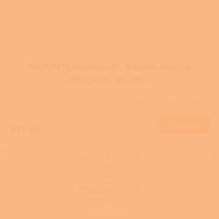
MORAFIS kouřovod - koleno otočné
Ø150mm/90-180°
Skladem u dodavatele
Do košíku
877 Kč
NAČÍST 18 DALŠÍCH
S
1
15
t
O
r
266
položek celkem
v
á
l
NAHORU
n
á
k