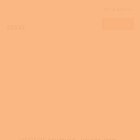
Na objednávku
Do košíku
586 Kč
MORAFIS kouřovod - koleno 2mm -