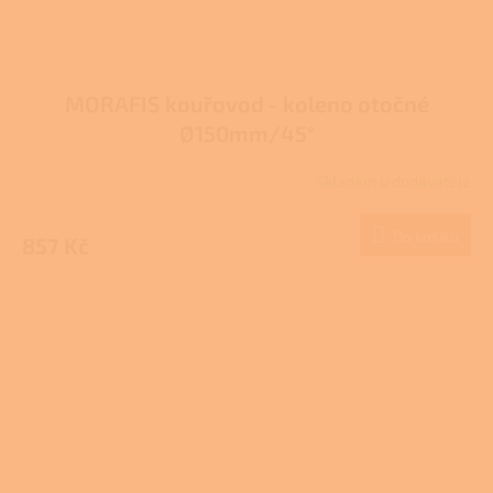
MORAFIS kouřovod - koleno otočné
Ø150mm/45°
Skladem u dodavatele
Do košíku
857 Kč