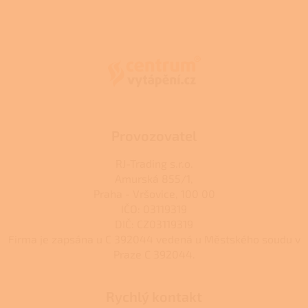
d
o
v
Z
a
á
c
á
n
í
p
í
p
a
r
t
v
í
k
y
v
ý
Provozovatel
p
i
RJ-Trading s.r.o.
s
Amurská 855/1,
u
Praha - Vršovice, 100 00
IČO: 03119319
DIČ: CZ03119319
Firma je zapsána u C 392044 vedená u Městského soudu v
Praze C 392044.
Rychlý kontakt