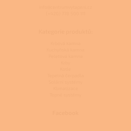
info@centrumvytapeni.cz
(+420) 778 500 111
Kategorie produktů:
Krbová kamna
Kuchyňská kamna
Peletová kamna
Krby
Kotle
Tepelná čerpadla
Solární systémy
Klimatizace
Topné systémy
Facebook