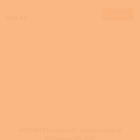
Do košíku
804 Kč
MORAFIS kouřovod - koleno otočné
Ø120mm/90-180°