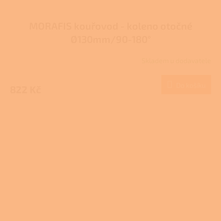
MORAFIS kouřovod - koleno otočné
Ø130mm/90-180°
Skladem u dodavatele
Do košíku
822 Kč