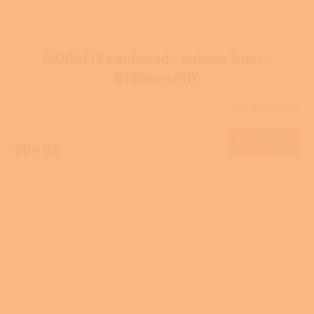
MORAFIS kouřovod - koleno 2mm -
Ø180mm/90°
Na objednávku
Do košíku
804 Kč