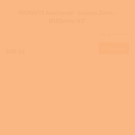
MORAFIS kouřovod - koleno 2mm -
Ø180mm/45°
Na objednávku
Do košíku
696 Kč