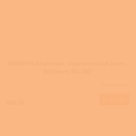
MORAFIS kouřovod - koleno otočné 2mm -
Ø150mm/90-180°
Na objednávku
Do košíku
965 Kč