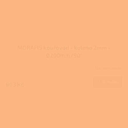
MORAFIS kouřovod - koleno 2mm -
Ø200mm/90°
Na objednávku
Do košíku
903 Kč