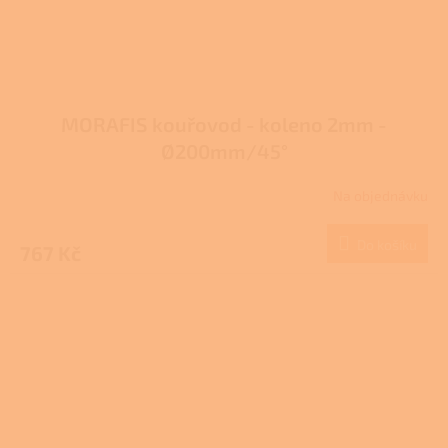
MORAFIS kouřovod - koleno 2mm -
Ø200mm/45°
Na objednávku
Do košíku
767 Kč