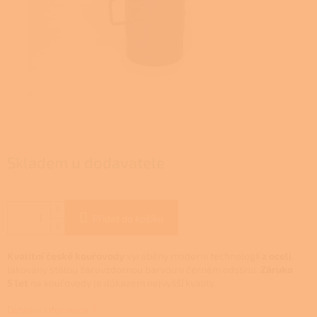
Skladem u dodavatele
Přidat do košíku
Kvalitní české kouřovody
vyráběny moderní technologií
z oceli
,
lakovány stálou žáruvzdornou barvou v černém odstínu.
Záruka
5 let
na kouřovody je důkazem nejvyšší kvality.
Detailní informace