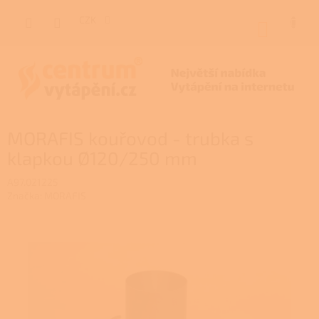
Přejít
na
CZK
NÁKUP
obsah
KOŠÍK
MORAFIS kouřovod - trubka s
klapkou Ø120/250 mm
A97.021225
Značka:
MORAFIS