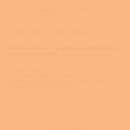
Jotul
,
HS Flamingo
,
KVS Moravia
,
Italská krbová kamna
a sporáky Lincar
a dalších značek z nabídky
www.centrumvytapeni.cz
Centrum Vytápění.cz instaluje a doporučuje…
České kouřovody – kvalita, dlouhá životnost,
precizní zpracování.
Neváhejte využít
technickou podporu
www.centrumvytapeni.cz zdarma a správně vám
navrhneme všechny kouřovody vaši spalinové cesty včetně
revizních otvorů a redukčních dílů.
Z
á
p
a