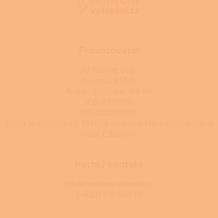
t
í
Provozovatel
RJ-Trading s.r.o.
Amurská 855/1,
Praha - Vršovice, 100 00
IČO: 03119319
DIČ: CZ03119319
Firma je zapsána u C 392044 vedená u Městského soudu v
Praze C 392044.
Rychlý kontakt
info@centrumvytapeni.cz
(+420) 778 500 111