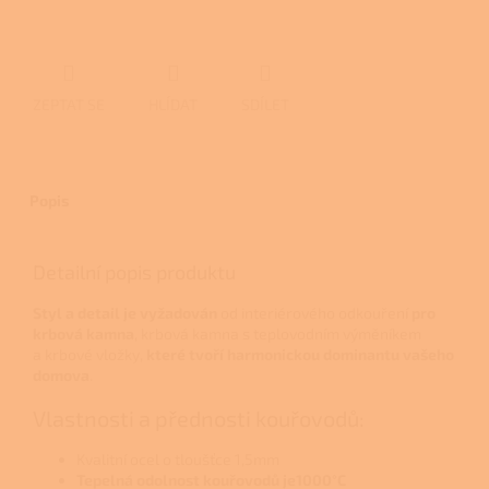
ZEPTAT SE
HLÍDAT
SDÍLET
Popis
Detailní popis produktu
Styl a detail je vyžadován
od interiérového odkouření
pro
krbová kamna
, krbová kamna s teplovodním výměníkem
a krbové vložky,
které tvoří
harmonickou dominantu vašeho
domova
.
Vlastnosti a přednosti kouřovodů:
Kvalitní ocel o tloušťce 1,5mm
Tepelná odolnost kouřovodů je1000°C