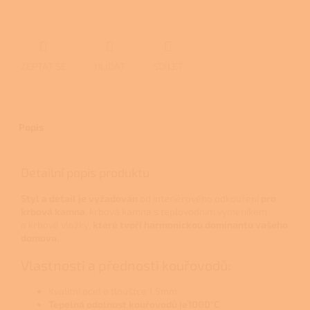
ZEPTAT SE
HLÍDAT
SDÍLET
Popis
Detailní popis produktu
Styl a detail je vyžadován
od interiérového odkouření
pro
krbová kamna
, krbová kamna s teplovodním výměníkem
a krbové vložky,
které tvoří
harmonickou dominantu vašeho
domova
.
Vlastnosti a přednosti kouřovodů:
Kvalitní ocel o tloušťce 1,5mm
Tepelná odolnost kouřovodů je1000°C