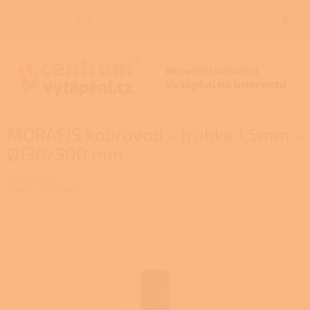
Přejít
na
CZK
NÁKUP
obsah
KOŠÍK
MORAFIS kouřovod - trubka 1,5mm -
Ø130/500 mm
A97.011350
Značka:
MORAFIS