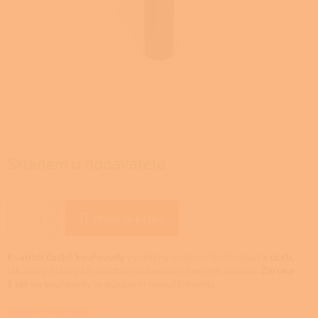
Skladem u dodavatele
Přidat do košíku
Kvalitní české kouřovody
vyráběny moderní technologií
z oceli
,
lakovány stálou žáruvzdornou barvou v černém odstínu.
Záruka
5 let
na kouřovody je důkazem nejvyšší kvality.
Detailní informace