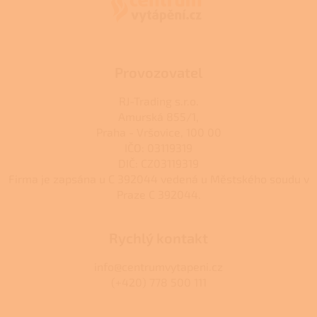
t
í
Provozovatel
RJ-Trading s.r.o.
Amurská 855/1,
Praha - Vršovice, 100 00
IČO: 03119319
DIČ: CZ03119319
Firma je zapsána u C 392044 vedená u Městského soudu v
Praze C 392044.
Rychlý kontakt
info@centrumvytapeni.cz
(+420) 778 500 111