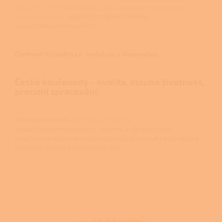
Jotul
,
HS Flamingo
,
KVS Moravia
,
Italská krbová kamna
a sporáky Lincar
a dalších značek z nabídky
www.centrumvytapeni.cz
Centrum Vytápění.cz instaluje a doporučuje…
České kouřovody – kvalita, dlouhá životnost,
precizní zpracování.
Neváhejte využít
technickou podporu
www.centrumvytapeni.cz zdarma a správně vám
navrhneme všechny kouřovody vaši spalinové cesty včetně
revizních otvorů a redukčních dílů.
Z
á
p
a