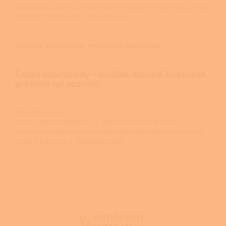
Kouřovody o síle 1,5 mm si můžete objednat v průměrech 120,
130, 140, 145, 150, 160, 180, 200 mm.
Centrum Vytápění.cz instaluje a doporučuje…
České kouřovody – kvalita, dlouhá životnost,
precizní zpracování.
Neváhejte využít
technickou podporu
www.centrumvytapeni.cz zdarma a správně vám
navrhneme všechny kouřovody vaši spalinové cesty včetně
revizních otvorů a redukčních dílů.
Z
á
p
a
t