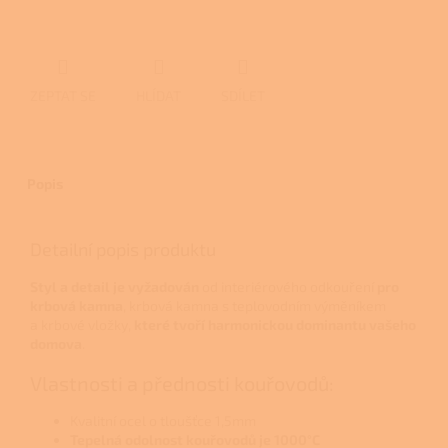
ZEPTAT SE
HLÍDAT
SDÍLET
Popis
Detailní popis produktu
Styl a detail je vyžadován
od interiérového odkouření
pro
krbová kamna
, krbová kamna s teplovodním výměníkem
a krbové vložky,
které tvoří
harmonickou dominantu vašeho
domova
.
Vlastnosti a přednosti kouřovodů:
Kvalitní ocel o tloušťce 1,5mm
Tepelná odolnost kouřovodů je 1000°C