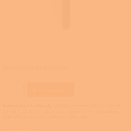
Skladem u dodavatele
Přidat do košíku
Kvalitní české kouřovody
vyráběny moderní technologií
z oceli
,
lakovány stálou žáruvzdornou barvou v černém odstínu.
Záruka
5 let
na kouřovody je důkazem nejvyšší kvality.
Detailní informace