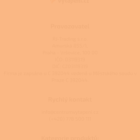
í
Provozovatel
RJ-Trading s.r.o.
Amurská 855/1,
Praha - Vršovice, 100 00
IČO: 03119319
DIČ: CZ03119319
Firma je zapsána u C 392044 vedená u Městského soudu v
Praze C 392044.
Rychlý kontakt
info@centrumvytapeni.cz
(+420) 778 500 111
Kategorie produktů: