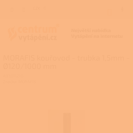
Přejít
na
CZK
NÁKUP
obsah
KOŠÍK
MORAFIS kouřovod - trubka 1,5mm -
Ø120/1000 mm
A97.011210
Značka:
MORAFIS