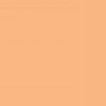
lakovány stálou žáruvzdornou barvou v černém
Záruka 5 let
na kouřovody je důkazem nejvyšší kvality.
 informace
ZEPTAT SE
HLÍDAT
SDÍLET
 krbová kamna s teplovodním výměníkem a krbové