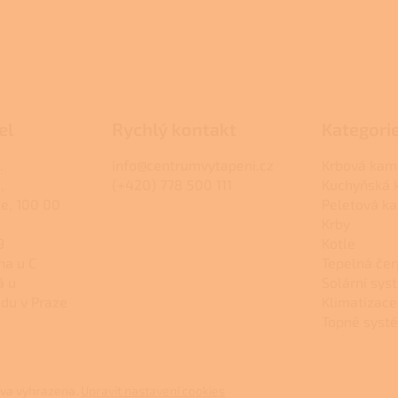
el
Rychlý kontakt
Kategori
.
info@centrumvytapeni.cz
Krbová kam
,
(+420) 778 500 111
Kuchyňská
ce, 100 00
Peletová k
Krby
9
Kotle
na u C
Tepelná čer
á u
Solární sys
du v Praze
Klimatizace
Topné syst
áva vyhrazena.
Upravit nastavení cookies