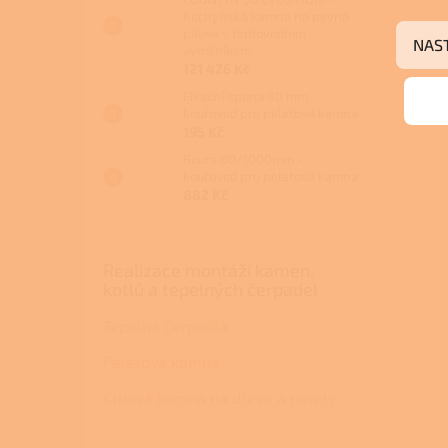
Kuchyňská kamna na pevná
paliva s teplovodním
NAS
výměníkem
121 426 Kč
Fixační spona 80 mm -
kouřovod pro peletová kamna
195 Kč
Roura 80/1000mm -
kouřovod pro peletová kamna
882 Kč
Realizace montáží kamen,
kotlů a tepelných čerpadel
Tepelná čerpadla
Peletová kamna
Krbová kamna na dřevo a pelety