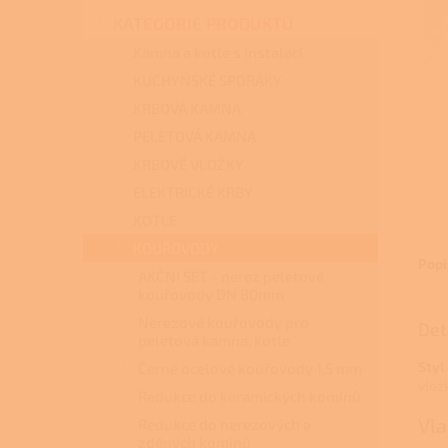
n
KATEGORIE PRODUKTŮ
e
l
Kamna a kotle s instalací
KUCHYŇSKÉ SPORÁKY
KRBOVÁ KAMNA
PELETOVÁ KAMNA
KRBOVÉ VLOŽKY
ELEKTRICKÉ KRBY
KOTLE
KOUŘOVODY
Popi
AKČNÍ SET - nerez peletové
kouřovody DN 80mm
Nerezové kouřovody pro
Det
peletová kamna, kotle
Styl
Černé ocelové kouřovody 1,5 mm
vlož
Redukce do keramických komínů
Vla
Redukce do nerezových a
zděných komínů