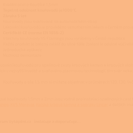
Kvalitní ocel o tloušťce 1,5mm
Tepelná odolnost kouřovodů je1000°C
Záruka 5 let
Kouřovody jsou svařované na automatickém stroji
Lakování kouřovodů je prováděno senotherním lakem v černém prov
Certifikát CE (norma EN 1856-2)
Všechny kouřovody HS Flamingo jsou vyráběny v České republice
Každý produkt je balený zvlášť do silné fólie (balení je odolné vůči vl
Jednoduchá aplikace
Možnost demontáže
cování kouřovodů pro spalinové cesty krbových kamen a krbových vlož
jích v nejvyšší kvalitě a svařováno plazmovou technologií, tím svár neka
Kouřovody o síle 1,5 mm si můžete objednat v průměrech 120, 130, 140,
ové kouřovody 1,5mm a 2mm jsou vodné pro instalaci spalinových cest 
ingo
,
KVS Moravia
,
Italská krbová kamna a sporáky Lincar
a dalších zn
rum Vytápění.cz instaluje a doporučuje…