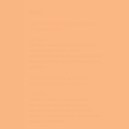
BLOG
Jak na údržbu krbových kamen
s výměníkem?
22.4.2026
Údržba krbových kamen s výměníkem
vyžaduje pravidelné čištění
teplovodního výměníku od sazí, kontrolu
těsnění dvířek a revizi spalinových cest
odborní...
Minimální výška a průměr
komínu pro krbová kamna
22.4.2026
Správná výška komínu je jedním z
nejzásadnějších parametrů pro
bezpečný provoz krbových kamen.
Dalším neméně důležitým parametrem
je jeho vnitřní prům...