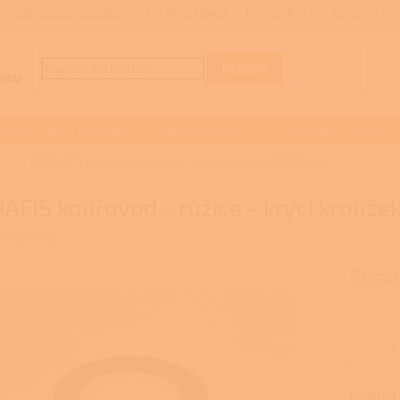
OBCHODNÍ PODMÍNKY
REKLAMACE
GDPR
BLOG
HLEDAT
DOTACE NA VYTÁPĚNÍ
FOTOVOLTAIKA
TEPELNÁ ČERPADLA
MORAFIS kouřovod - růžice - krycí kroužek Ø180 mm
AFIS kouřovod - růžice - krycí krouž
:
MORAFIS
Sklad
Kvalitní