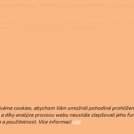
ké kouřovody – kvalita, dlouhá životnost, precizní z
hejte využít
technickou podporu
www.centrumvytapeni.cz zdarma a s
inové cesty včetně revizních otvorů a redukčních dílů.
váme cookies, abychom Vám umožnili pohodlné prohlížen
a díky analýze provozu webu neustále zlepšovali jeho fu
 a použitelnost. Více informací
zde