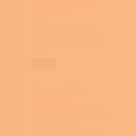
Jak udělat přívod vzduchu ke
krbovým kamnům
9.3.2026
Každá krbová kamna potřebují ke
správnému hoření dostatek spalovacího
vzduchu. Zatímco dříve byl přísun
vzduchu do domů zajištěn přirozeně –
díky netě...
ARCHIV
DOTACE NA VYTÁPĚNÍ
Nová zelená úsporám
Program Nová zelená úsporám dočasně
uzavírá příjem žádostí 10. 11. 2025 Nová
zelená úsporám, jeden z
nejúspěšnějších programů na podporu
energetických úspor v České republice,