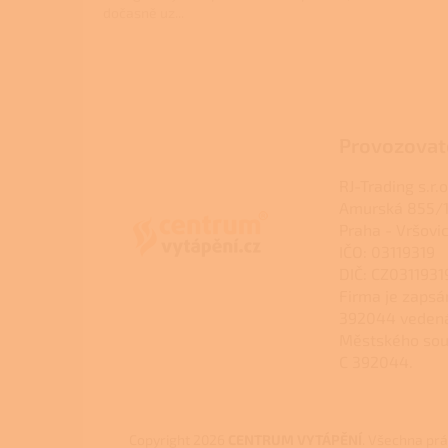
dočasně uz...
Z
á
p
a
Provozovat
t
í
RJ-Trading s.r.o
Amurská 855/1
Praha - Vršovi
IČO: 03119319
DIČ: CZ0311931
Firma je zapsá
392044 veden
Městského sou
C 392044.
Copyright 2026
CENTRUM VYTÁPĚNÍ
. Všechna pr