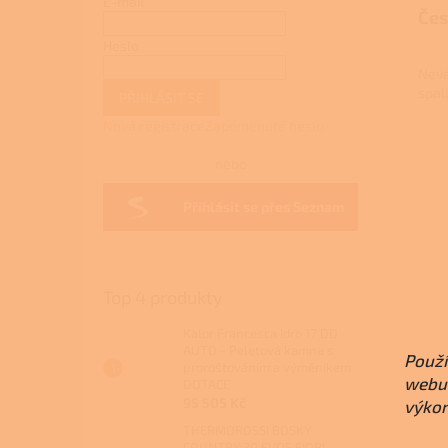
E-mail
Čes
Heslo
Nevá
spal
PŘIHLÁSIT SE
Nová registrace
Zapomenuté heslo
nebo
Přihlásit se přes Seznam
Top 4 produkty
Kalor Francesca Idro 17 DD
AUTO - Peletová kamna s
Použí
proroštováním a výměníkem
webu 
DOTACE
95 505 Kč
výkon
THERMOROSSI BOSKY
COUNTRY 30 EVO5 FIORI -