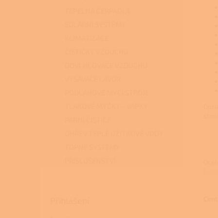
TEPELNÁ ČERPADLA
SOLÁRNÍ SYSTÉMY
KLIMATIZACE
ČISTIČKY VZDUCHU
ODVLHČOVAČE VZDUCHU
VYSAVAČE LAVOR
PODLAHOVÉ MYCÍ STROJE
TLAKOVÉ MYČKY - VAPKY
Opra
stro
PARNÍ ČISTIČE
OHŘEV TEPLÉ UŽITKOVÉ VODY
TOPNÉ SYSTÉMY
PŘÍSLUŠENSTVÍ
Ocel
Flam
Cent
Přihlášení