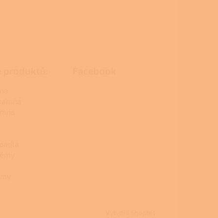
e produktů:
Facebook
na
 kamna
amna
padla
témy
émy
Vytvořil Shoptet