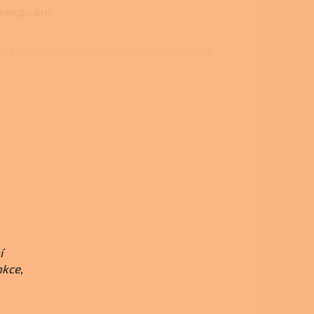
pracování.
právně vám navrhneme všechny kouřovody vaši
í
nkce,