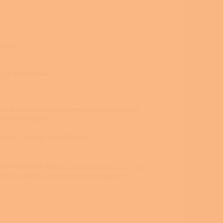
edení
hku a poškrábání)
ek je vyráběno na automatických laserových
zí celkový dojem.
 145, 150, 160, 180, 200 mm.
těchto značek:
Haas+sohn
,
Romotop
,
Hein
,
Jotul
,
HS
aček z nabídky www.centrumvytapeni.cz