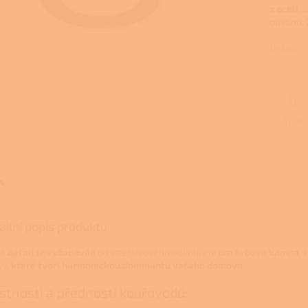
z oceli
, 
odstínu.
Detailní
TISK
s
ailní popis produktu
 a detail je vyžadován
od interiérového odkouření
pro krbová kamna
,
ky,
které tvoří
harmonickou dominantu vašeho domova
.
stnosti a přednosti kouřovodů: