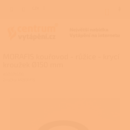
Přejít
na
CZK
NÁKUP
obsah
KOŠÍK
MORAFIS kouřovod - růžice - krycí
kroužek Ø150 mm
A97.071500
Značka:
MORAFIS