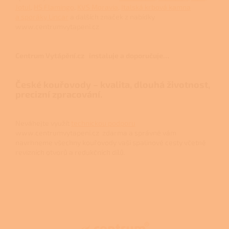
Jotul
,
HS Flamingo
,
KVS Moravia
,
Italská krbová kamna
a sporáky Lincar
a dalších značek z nabídky
www.centrumvytapeni.cz
Centrum Vytápění.cz instaluje a doporučuje…
České kouřovody – kvalita, dlouhá životnost,
precizní zpracování.
Neváhejte využít
technickou podporu
www.centrumvytapeni.cz zdarma a správně vám
navrhneme všechny kouřovody vaši spalinové cesty včetně
revizních otvorů a redukčních dílů.
Z
á
p
a