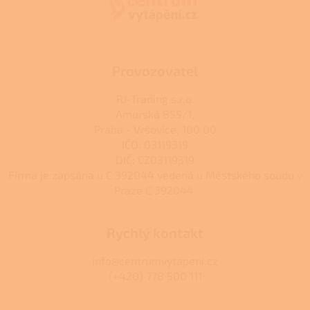
t
í
Provozovatel
RJ-Trading s.r.o.
Amurská 855/1,
Praha - Vršovice, 100 00
IČO: 03119319
DIČ: CZ03119319
Firma je zapsána u C 392044 vedená u Městského soudu v
Praze C 392044.
Rychlý kontakt
info@centrumvytapeni.cz
(+420) 778 500 111