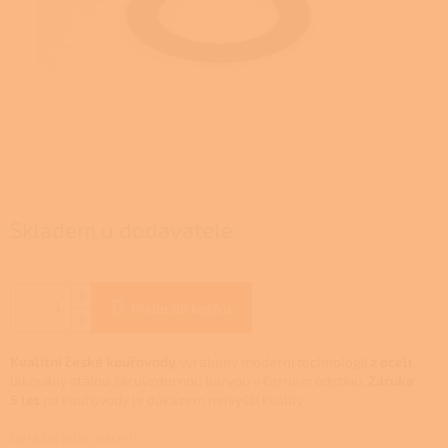
Skladem u dodavatele
Přidat do košíku
Kvalitní české kouřovody
vyráběny moderní technologií
z oceli
,
lakovány stálou žáruvzdornou barvou v černém odstínu.
Záruka
5 let
na kouřovody je důkazem nejvyšší kvality.
Detailní informace