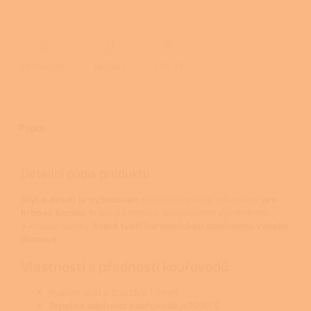
ZEPTAT SE
HLÍDAT
SDÍLET
Popis
Detailní popis produktu
Styl a detail je vyžadován
od interiérového odkouření
pro
krbová kamna
, krbová kamna s teplovodním výměníkem
a krbové vložky,
které tvoří
harmonickou dominantu vašeho
domova
.
Vlastnosti a přednosti kouřovodů:
Kvalitní ocel o tloušťce 1,5mm
Tepelná odolnost kouřovodů je1000°C