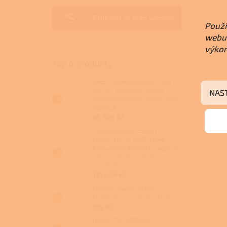
Přihlásit se přes Seznam
Použí
webu 
výkon
Top 4 produkty
Kalor Francesca Idro 17 DD
AUTO - Peletová kamna s
NAS
proroštováním a výměníkem
DOTACE
95 505 Kč
THERMOROSSI BOSKY
COUNTRY 30 EVO5 FIORI -
Kuchyňská kamna na pevná
paliva s teplovodním
výměníkem
121 426 Kč
Fixační spona 80 mm -
kouřovod pro peletová kamna
195 Kč
Roura 80/1000mm -