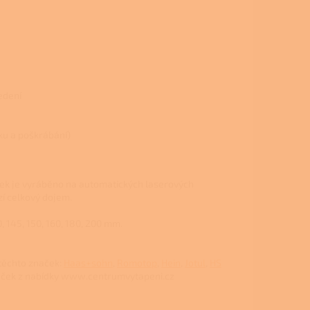
edení
hku a poškrábání)
ek je vyráběno na automatických laserových
zí celkový dojem.
 145, 150, 160, 180, 200 mm.
těchto značek:
Haas+sohn
,
Romotop
,
Hein
,
Jotul
,
HS
aček z nabídky www.centrumvytapeni.cz