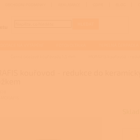
OBCHODNÍ PODMÍNKY
REKLAMACE
GDPR
BLOG
HLEDAT
DOTACE NA VYTÁPĚNÍ
FOTOVOLTAIKA
TEPELNÁ ČERPADLA
Černé ocelové kouřovody 1,5 mm
MORAFIS kouřovod - redu
AFIS kouřovod - redukce do keramic
užkem
818
:
MORAFIS
Sklad