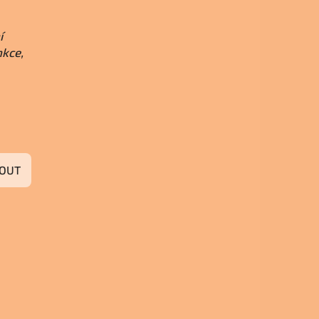
í
nkce,
OUT