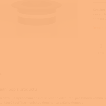
Kvalitní
z oceli
, 
odstínu.
Detailní
TISK
s
ailní popis produktu
 a detail je vyžadován
od interiérového odkouření
pro krbová kamna
,
ky,
které tvoří
harmonickou dominantu vašeho domova
.