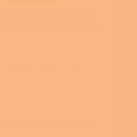
 české kouřovody
vyráběny moderní technologií
lakovány stálou žáruvzdornou barvou v černém
Záruka 5 let
na kouřovody je důkazem nejvyšší kvality.
 informace
ZEPTAT SE
HLÍDAT
SDÍLET
 krbová kamna s teplovodním výměníkem a krbové