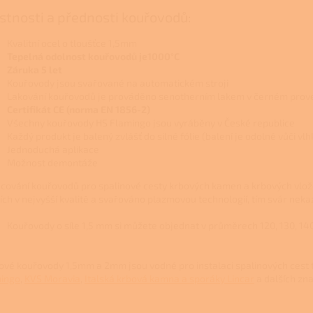
stnosti a přednosti kouřovodů:
Kvalitní ocel o tloušťce 1,5mm
Tepelná odolnost kouřovodů je1000°C
Záruka 5 let
Kouřovody jsou svařované na automatickém stroji
Lakování kouřovodů je prováděno senotherním lakem v černém prov
Certifikát CE (norma EN 1856-2)
Všechny kouřovody HS Flamingo jsou vyráběny v České republice
Každý produkt je balený zvlášť do silné fólie (balení je odolné vůči vl
Jednoduchá aplikace
Možnost demontáže
cování kouřovodů pro spalinové cesty krbových kamen a krbových vlož
jích v nejvyšší kvalitě a svařováno plazmovou technologií, tím svár neka
Kouřovody o síle 1,5 mm si můžete objednat v průměrech 120, 130, 140,
ové kouřovody 1,5mm a 2mm jsou vodné pro instalaci spalinových cest 
ingo
,
KVS Moravia
,
Italská krbová kamna a sporáky Lincar
a dalších zn