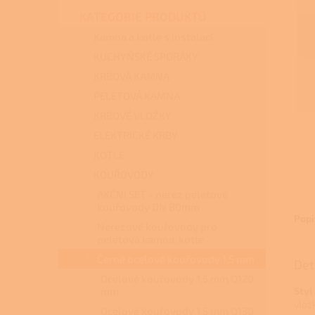
n
KATEGORIE PRODUKTŮ
e
l
Kamna a kotle s instalací
KUCHYŇSKÉ SPORÁKY
KRBOVÁ KAMNA
PELETOVÁ KAMNA
KRBOVÉ VLOŽKY
ELEKTRICKÉ KRBY
KOTLE
KOUŘOVODY
AKČNÍ SET - nerez peletové
kouřovody DN 80mm
Popi
Nerezové kouřovody pro
peletová kamna, kotle
Černé ocelové kouřovody 1,5 mm
Det
Ocelové kouřovody 1,5 mm O120
mm
Styl
vlož
Ocelové kouřovody 1,5 mm O130