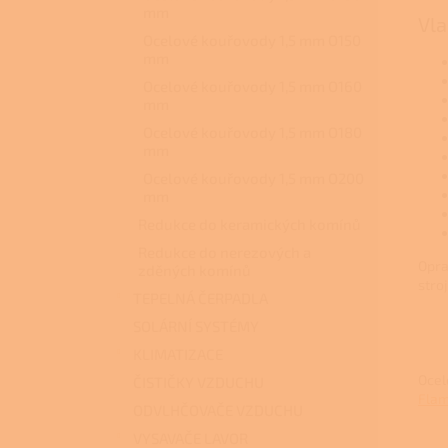
mm
Vla
Ocelové kouřovody 1,5 mm O150
mm
Ocelové kouřovody 1,5 mm O160
mm
Ocelové kouřovody 1,5 mm O180
mm
Ocelové kouřovody 1,5 mm O200
mm
Redukce do keramických komínů
Redukce do nerezových a
Opra
zděných komínů
stro
TEPELNÁ ČERPADLA
SOLÁRNÍ SYSTÉMY
KLIMATIZACE
Ocel
ČISTIČKY VZDUCHU
Flam
ODVLHČOVAČE VZDUCHU
VYSAVAČE LAVOR