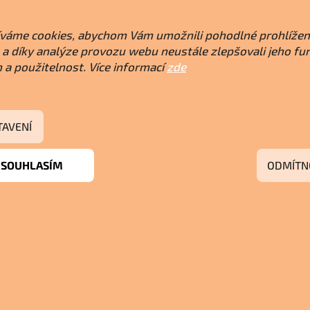
váme cookies, abychom Vám umožnili pohodlné prohlížen
a díky analýze provozu webu neustále zlepšovali jeho fu
 a použitelnost. Více informací
zde
TAVENÍ
SOUHLASÍM
ODMÍTN