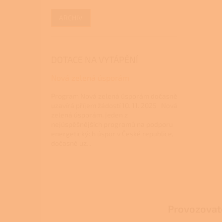
ARCHIV
DOTACE NA VYTÁPĚNÍ
Nová zelená úsporám
Program Nová zelená úsporám dočasně
uzavírá příjem žádostí 10. 11. 2025 Nová
zelená úsporám, jeden z
nejúspěšnějších programů na podporu
energetických úspor v České republice,
dočasně uz...
Z
á
p
a
Provozovat
t