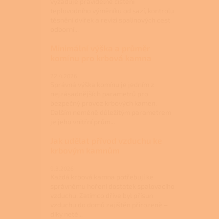
vyžaduje pravidelné čištění
teplovodního výměníku od sazí, kontrolu
těsnění dvířek a revizi spalinových cest
odborní...
Minimální výška a průměr
komínu pro krbová kamna
22.4.2026
Správná výška komínu je jedním z
nejzásadnějších parametrů pro
bezpečný provoz krbových kamen.
Dalším neméně důležitým parametrem
je jeho vnitřní prům...
Jak udělat přívod vzduchu ke
krbovým kamnům
9.3.2026
Každá krbová kamna potřebují ke
správnému hoření dostatek spalovacího
vzduchu. Zatímco dříve byl přísun
vzduchu do domů zajištěn přirozeně –
díky netě...