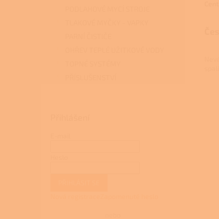
Cent
PODLAHOVÉ MYCÍ STROJE
TLAKOVÉ MYČKY - VAPKY
Čes
PARNÍ ČISTIČE
OHŘEV TEPLÉ UŽITKOVÉ VODY
Nevá
TOPNÉ SYSTÉMY
spal
PŘÍSLUŠENSTVÍ
Přihlášení
E-mail
Heslo
PŘIHLÁSIT SE
Nová registrace
Zapomenuté heslo
nebo