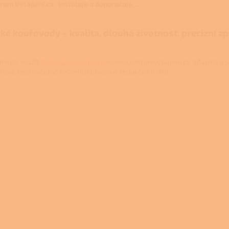
rum Vytápění.cz instaluje a doporučuje…
ké kouřovody – kvalita, dlouhá životnost, precizní z
hejte využít
technickou podporu
www.centrumvytapeni.cz zdarma a s
inové cesty včetně revizních otvorů a redukčních dílů.