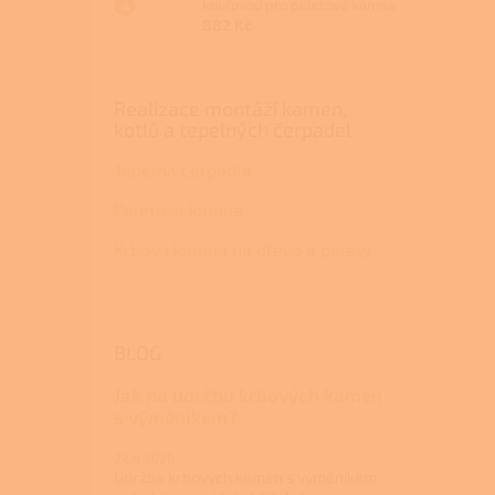
kouřovod pro peletová kamna
882 Kč
Realizace montáží kamen,
kotlů a tepelných čerpadel
Tepelná čerpadla
Peletová kamna
Krbová kamna na dřevo a pelety
BLOG
Jak na údržbu krbových kamen
s výměníkem?
22.4.2026
Údržba krbových kamen s výměníkem