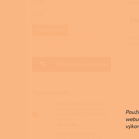
E-mail
Cent
Heslo
Čes
PŘIHLÁSIT SE
Nevá
Nová registrace
Zapomenuté heslo
spal
nebo
Přihlásit se přes Seznam
Top 4 produkty
Kalor Francesca Idro 17 DD
AUTO - Peletová kamna s
Použí
proroštováním a výměníkem
webu 
DOTACE
95 505 Kč
výkon
THERMOROSSI BOSKY
COUNTRY 30 EVO5 FIORI -