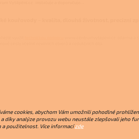
rum Vytápění.cz instaluje a doporučuje…
ké kouřovody – kvalita, dlouhá životnost, precizní z
hejte využít
technickou podporu
www.centrumvytapeni.cz zdarma a s
inové cesty včetně revizních otvorů a redukčních dílů.
váme cookies, abychom Vám umožnili pohodlné prohlížen
a díky analýze provozu webu neustále zlepšovali jeho fu
 a použitelnost. Více informací
zde