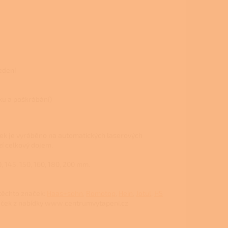
edení
hku a poškrábání)
ek je vyráběno na automatických laserových
zí celkový dojem.
 145, 150, 160, 180, 200 mm.
těchto značek:
Haas+sohn
,
Romotop
,
Hein
,
Jotul
,
HS
aček z nabídky www.centrumvytapeni.cz