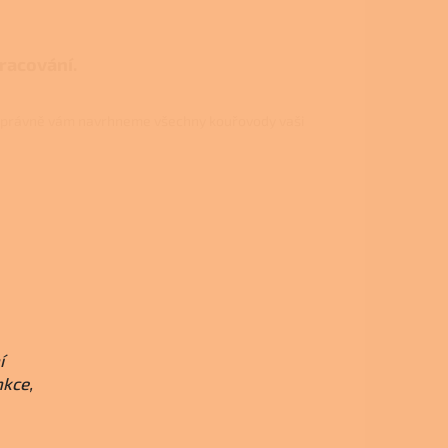
pracování.
právně vám navrhneme všechny kouřovody vaši
í
nkce,