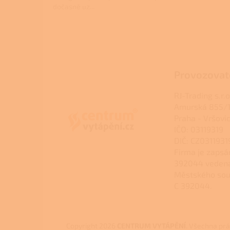
dočasně uz...
Z
á
p
a
Provozovat
t
í
RJ-Trading s.r.o
Amurská 855/1
Praha - Vršovi
IČO: 03119319
DIČ: CZ0311931
Firma je zapsá
392044 veden
Městského sou
C 392044.
Copyright 2026
CENTRUM VYTÁPĚNÍ
. Všechna pr