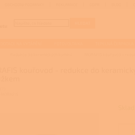
OBCHODNÍ PODMÍNKY
REKLAMACE
GDPR
BLOG
HLEDAT
DOTACE NA VYTÁPĚNÍ
FOTOVOLTAIKA
TEPELNÁ ČERPADLA
Redukce do keramických komínů
MORAFIS kouřovod - redu
AFIS kouřovod - redukce do keramic
užkem
815
:
MORAFIS
Sklad