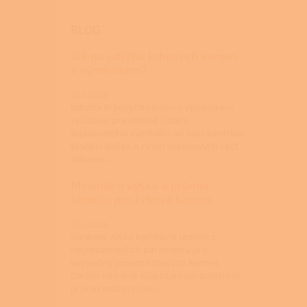
BLOG
Jak na údržbu krbových kamen
s výměníkem?
22.4.2026
Údržba krbových kamen s výměníkem
vyžaduje pravidelné čištění
teplovodního výměníku od sazí, kontrolu
těsnění dvířek a revizi spalinových cest
odborní...
Minimální výška a průměr
komínu pro krbová kamna
22.4.2026
Správná výška komínu je jedním z
nejzásadnějších parametrů pro
bezpečný provoz krbových kamen.
Dalším neméně důležitým parametrem
je jeho vnitřní prům...