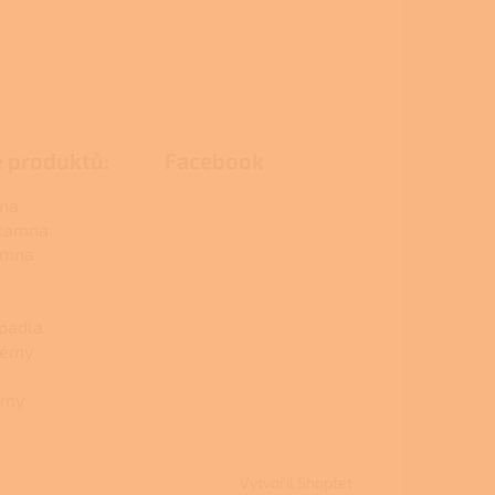
e produktů:
Facebook
na
 kamna
amna
padla
témy
émy
Vytvořil Shoptet