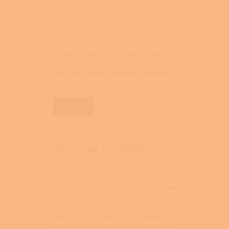
Jak udělat přívod vzduchu ke
krbovým kamnům
9.3.2026
Každá krbová kamna potřebují ke
správnému hoření dostatek spalovacího
vzduchu. Zatímco dříve byl přísun
vzduchu do domů zajištěn přirozeně –
díky netě...
ARCHIV
DOTACE NA VYTÁPĚNÍ
Nová zelená úsporám
Program Nová zelená úsporám dočasně
uzavírá příjem žádostí 10. 11. 2025 Nová
zelená úsporám, jeden z
nejúspěšnějších programů na podporu
energetických úspor v České republice,