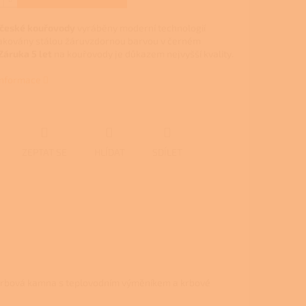
 české kouřovody
vyráběny moderní technologií
lakovány stálou žáruvzdornou barvou v černém
Záruka 5 let
na kouřovody je důkazem nejvyšší kvality.
 informace
ZEPTAT SE
HLÍDAT
SDÍLET
 krbová kamna s teplovodním výměníkem a krbové