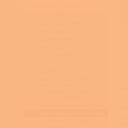
n
KATEGORIE PRODUKTŮ
e
l
Kamna a kotle s instalací
KUCHYŇSKÉ SPORÁKY
KRBOVÁ KAMNA
PELETOVÁ KAMNA
KRBOVÉ VLOŽKY
ELEKTRICKÉ KRBY
KOTLE
KOUŘOVODY
AKČNÍ SET - nerez peletové
kouřovody DN 80mm
Popi
Nerezové kouřovody pro
peletová kamna, kotle
Černé ocelové kouřovody 1,5 mm
Det
Redukce do keramických komínů
Styl
Redukce do nerezových a
vlož
zděných komínů