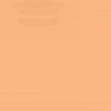
Kvalitní
z oceli
, 
odstínu.
Detailní
TISK
s
ailní popis produktu
 a detail je vyžadován
od interiérového odkouření
pro krbová kamna
,
ky,
které tvoří
harmonickou dominantu vašeho domova
.