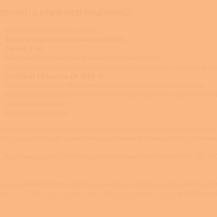
stnosti a přednosti kouřovodů:
Kvalitní ocel o tloušťce 1,5mm
Tepelná odolnost kouřovodů je1000°C
Záruka 5 let
Kouřovody jsou svařované na automatickém stroji
Lakování kouřovodů je prováděno senotherním lakem v černém prov
Certifikát CE (norma EN 1856-2)
Všechny kouřovody HS Flamingo jsou vyráběny v České republice
Každý produkt je balený zvlášť do silné fólie (balení je odolné vůči vl
Jednoduchá aplikace
Možnost demontáže
cování kouřovodů pro spalinové cesty krbových kamen a krbových vlož
jích v nejvyšší kvalitě a svařováno plazmovou technologií, tím svár neka
Kouřovody o síle 1,5 mm si můžete objednat v průměrech 120, 130, 140,
ové kouřovody 1,5mm a 2mm jsou vodné pro instalaci spalinových cest 
ingo
,
KVS Moravia
,
Italská krbová kamna a sporáky Lincar
a dalších zn