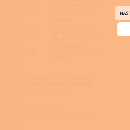
Kuchyňská kamna na pevná
paliva s teplovodním
NAS
výměníkem
121 426 Kč
Fixační spona 80 mm -
kouřovod pro peletová kamna
195 Kč
Roura 80/1000mm -
kouřovod pro peletová kamna
882 Kč
Realizace montáží kamen,
kotlů a tepelných čerpadel
Tepelná čerpadla
Peletová kamna
Krbová kamna na dřevo a pelety