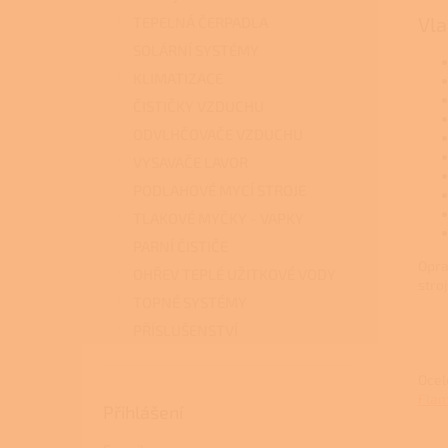
Vla
TEPELNÁ ČERPADLA
SOLÁRNÍ SYSTÉMY
KLIMATIZACE
ČISTIČKY VZDUCHU
ODVLHČOVAČE VZDUCHU
VYSAVAČE LAVOR
PODLAHOVÉ MYCÍ STROJE
TLAKOVÉ MYČKY - VAPKY
PARNÍ ČISTIČE
Opra
OHŘEV TEPLÉ UŽITKOVÉ VODY
stro
TOPNÉ SYSTÉMY
PŘÍSLUŠENSTVÍ
Ocel
Flam
Přihlášení