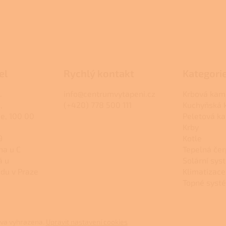
el
Rychlý kontakt
Kategori
.
info@centrumvytapeni.cz
Krbová kam
,
(+420) 778 500 111
Kuchyňská
ce, 100 00
Peletová k
Krby
9
Kotle
na u C
Tepelná čer
á u
Solární sys
du v Praze
Klimatizace
Topné syst
áva vyhrazena.
Upravit nastavení cookies