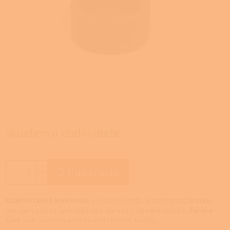
Skladem u dodavatele
Přidat do košíku
Kvalitní české kouřovody
vyráběny moderní technologií
z oceli
,
lakovány stálou žáruvzdornou barvou v černém odstínu.
Záruka
5 let
na kouřovody je důkazem nejvyšší kvality.