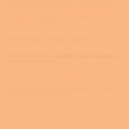
Ocelové kouřovody 1,5mm a 2mm jsou vodné pro instalaci
spalinových cest těchto značek:
Haas+sohn
,
Romotop
,
Hein
,
Jotul
,
HS Flamingo
,
KVS Moravia
,
Italská krbová kamna
a sporáky Lincar
a dalších značek z nabídky
www.centrumvytapeni.cz
Centrum Vytápění.cz instaluje a doporučuje…
České kouřovody – kvalita, dlouhá životnost,
precizní zpracování.
Neváhejte využít
technickou podporu
www.centrumvytapeni.cz zdarma a správně vám
navrhneme všechny kouřovody vaši spalinové cesty včetně
revizních otvorů a redukčních dílů.
Z
á
p