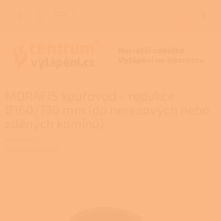
Přejít
na
CZK
NÁKUP
obsah
KOŠÍK
MORAFIS kouřovod - redukce
Ø160/130 mm (do nerezových nebo
zděných komínů)
A97.101613
Značka:
MORAFIS