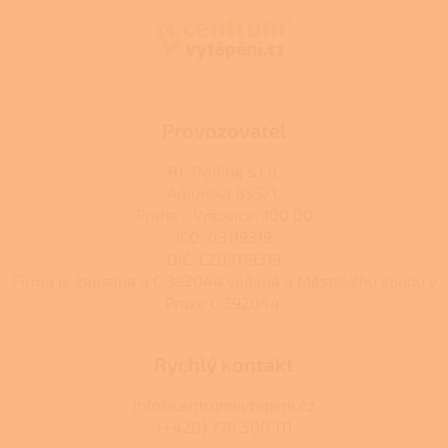
a
t
í
Provozovatel
RJ-Trading s.r.o.
Amurská 855/1,
Praha - Vršovice, 100 00
IČO: 03119319
DIČ: CZ03119319
Firma je zapsána u C 392044 vedená u Městského soudu v
Praze C 392044.
Rychlý kontakt
info@centrumvytapeni.cz
(+420) 778 500 111