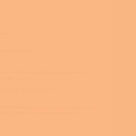
edení
hku a poškrábání)
ek je vyráběno na automatických laserových
zí celkový dojem.
 145, 150, 160, 180, 200 mm.
těchto značek:
Haas+sohn
,
Romotop
,
Hein
,
Jotul
,
HS
aček z nabídky www.centrumvytapeni.cz