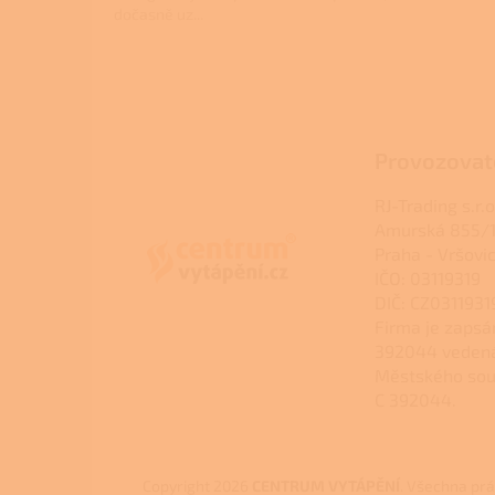
dočasně uz...
Z
á
p
a
Provozovat
t
í
RJ-Trading s.r.o
Amurská 855/1
Praha - Vršovi
IČO: 03119319
DIČ: CZ0311931
Firma je zapsá
392044 veden
Městského sou
C 392044.
Copyright 2026
CENTRUM VYTÁPĚNÍ
. Všechna pr