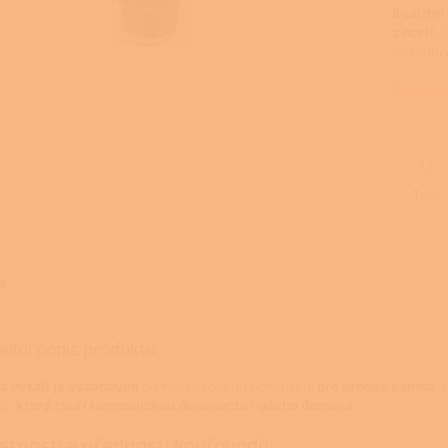
Kvalitní
z oceli
, 
odstínu.
Detailní
TISK
s
ailní popis produktu
 a detail je vyžadován
od interiérového odkouření
pro krbová kamna
,
ky,
které tvoří
harmonickou dominantu vašeho domova
.
stnosti a přednosti kouřovodů: