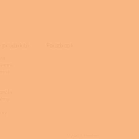
e produktů:
Facebook
na
 kamna
amna
padla
témy
émy
Vytvořil Shoptet