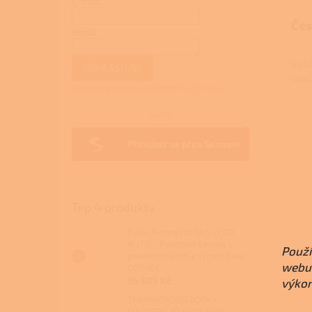
E-mail
Čes
Heslo
Nevá
PŘIHLÁSIT SE
spal
Nová registrace
Zapomenuté heslo
nebo
Přihlásit se přes Seznam
Top 4 produkty
Kalor Francesca Idro 17 DD
AUTO - Peletová kamna s
Použí
proroštováním a výměníkem
webu 
DOTACE
95 505 Kč
výkon
THERMOROSSI BOSKY
COUNTRY 30 EVO5 FIORI -