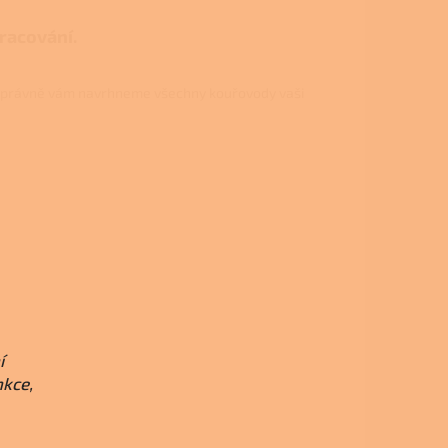
pracování.
právně vám navrhneme všechny kouřovody vaši
í
nkce,