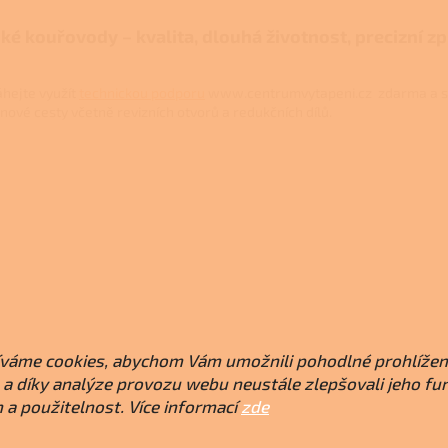
ké kouřovody – kvalita, dlouhá životnost, precizní z
hejte využít
technickou podporu
www.centrumvytapeni.cz zdarma a s
inové cesty včetně revizních otvorů a redukčních dílů.
váme cookies, abychom Vám umožnili pohodlné prohlížen
a díky analýze provozu webu neustále zlepšovali jeho fu
 a použitelnost. Více informací
zde