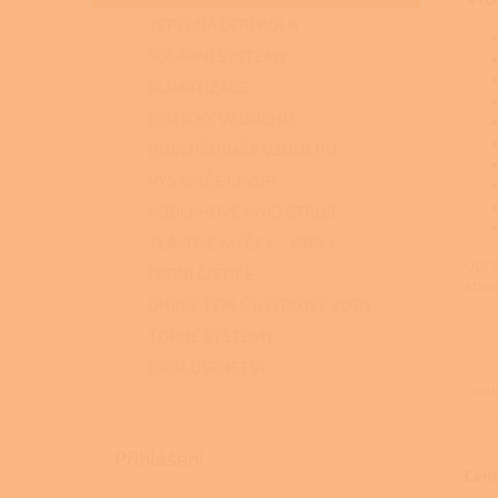
TEPELNÁ ČERPADLA
SOLÁRNÍ SYSTÉMY
KLIMATIZACE
ČISTIČKY VZDUCHU
ODVLHČOVAČE VZDUCHU
VYSAVAČE LAVOR
PODLAHOVÉ MYCÍ STROJE
TLAKOVÉ MYČKY - VAPKY
Opra
PARNÍ ČISTIČE
stro
OHŘEV TEPLÉ UŽITKOVÉ VODY
TOPNÉ SYSTÉMY
PŘÍSLUŠENSTVÍ
Ocel
Flam
Přihlášení
Cent