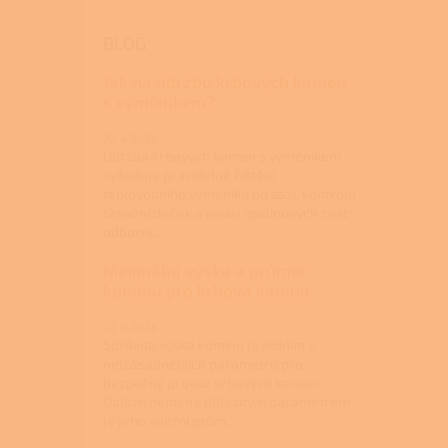
BLOG
Jak na údržbu krbových kamen
s výměníkem?
22.4.2026
Údržba krbových kamen s výměníkem
vyžaduje pravidelné čištění
teplovodního výměníku od sazí, kontrolu
těsnění dvířek a revizi spalinových cest
odborní...
Minimální výška a průměr
komínu pro krbová kamna
22.4.2026
Správná výška komínu je jedním z
nejzásadnějších parametrů pro
bezpečný provoz krbových kamen.
Dalším neméně důležitým parametrem
je jeho vnitřní prům...