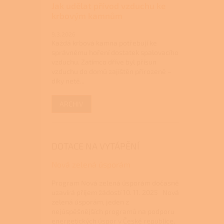
Jak udělat přívod vzduchu ke
krbovým kamnům
9.3.2026
Každá krbová kamna potřebují ke
správnému hoření dostatek spalovacího
vzduchu. Zatímco dříve byl přísun
vzduchu do domů zajištěn přirozeně –
díky netě...
ARCHIV
DOTACE NA VYTÁPĚNÍ
Nová zelená úsporám
Program Nová zelená úsporám dočasně
uzavírá příjem žádostí 10. 11. 2025 Nová
zelená úsporám, jeden z
nejúspěšnějších programů na podporu
energetických úspor v České republice,