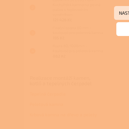
Kuchyňská kamna na pevná
paliva s teplovodním
NAS
výměníkem
121 426 Kč
Fixační spona 80 mm -
kouřovod pro peletová kamna
195 Kč
Roura 80/1000mm -
kouřovod pro peletová kamna
882 Kč
Realizace montáží kamen,
kotlů a tepelných čerpadel
Tepelná čerpadla
Peletová kamna
Krbová kamna na dřevo a pelety