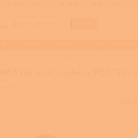
OBCHODNÍ PODMÍNKY
REKLAMACE
GDPR
BLOG
HLEDAT
DOTACE NA VYTÁPĚNÍ
FOTOVOLTAIKA
TEPELNÁ ČERPADLA
Redukce do nerezových a zděných komínů
MORAFIS kouřovo
AFIS kouřovod - redukce Ø130/120 mm
312
:
MORAFIS
Sklad