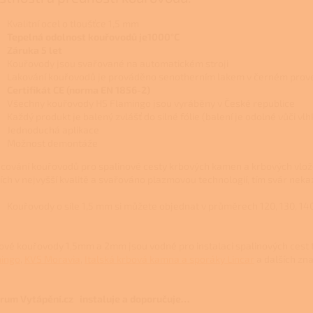
Kvalitní ocel o tloušťce 1,5 mm
Tepelná odolnost kouřovodů je1000°C
Záruka 5 let
Kouřovody jsou svařované na automatickém stroji
Lakování kouřovodů je prováděno senotherním lakem v černém prov
Certifikát CE (norma EN 1856-2)
Všechny kouřovody HS Flamingo jsou vyráběny v České republice
Každý produkt je balený zvlášť do silné fólie (balení je odolné vůči vl
Jednoduchá aplikace
Možnost demontáže
cování kouřovodů pro spalinové cesty krbových kamen a krbových vlož
jích v nejvyšší kvalitě a svařováno plazmovou technologií, tím svár neka
Kouřovody o síle 1,5 mm si můžete objednat v průměrech 120, 130, 140,
ové kouřovody 1,5mm a 2mm jsou vodné pro instalaci spalinových cest 
ingo
,
KVS Moravia
,
Italská krbová kamna a sporáky Lincar
a dalších zn
rum Vytápění.cz instaluje a doporučuje…