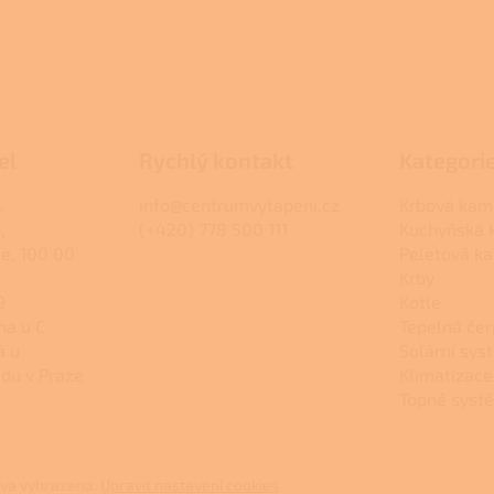
el
Rychlý kontakt
Kategori
.
info@centrumvytapeni.cz
Krbová kam
,
(+420) 778 500 111
Kuchyňská
ce, 100 00
Peletová k
Krby
9
Kotle
na u C
Tepelná čer
á u
Solární sys
du v Praze
Klimatizace
Topné syst
áva vyhrazena.
Upravit nastavení cookies