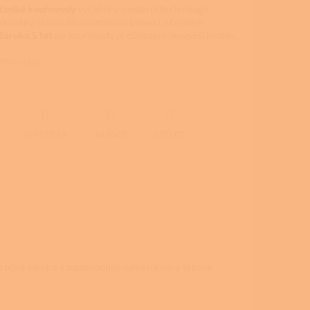
 české kouřovody
vyráběny moderní technologií
lakovány stálou žáruvzdornou barvou v černém
Záruka 5 let
na kouřovody je důkazem nejvyšší kvality.
 informace
ZEPTAT SE
HLÍDAT
SDÍLET
 krbová kamna s teplovodním výměníkem a krbové