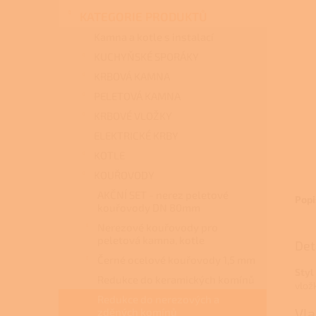
n
KATEGORIE PRODUKTŮ
e
l
Kamna a kotle s instalací
KUCHYŇSKÉ SPORÁKY
KRBOVÁ KAMNA
PELETOVÁ KAMNA
KRBOVÉ VLOŽKY
ELEKTRICKÉ KRBY
KOTLE
KOUŘOVODY
AKČNÍ SET - nerez peletové
Popi
kouřovody DN 80mm
Nerezové kouřovody pro
peletová kamna, kotle
Det
Černé ocelové kouřovody 1,5 mm
Styl
Redukce do keramických komínů
vlož
Redukce do nerezových a
Vla
zděných komínů