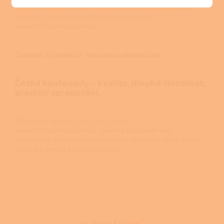
Jotul
,
HS Flamingo
,
KVS Moravia
,
Italská krbová kamna
a sporáky Lincar
a dalších značek z nabídky
www.centrumvytapeni.cz
Centrum Vytápění.cz instaluje a doporučuje…
České kouřovody – kvalita, dlouhá životnost,
precizní zpracování.
Neváhejte využít
technickou podporu
www.centrumvytapeni.cz zdarma a správně vám
navrhneme všechny kouřovody vaši spalinové cesty včetně
revizních otvorů a redukčních dílů.
Z
á
p
a