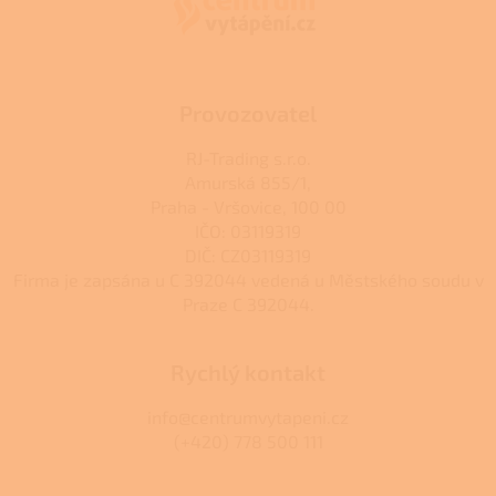
t
í
Provozovatel
RJ-Trading s.r.o.
Amurská 855/1,
Praha - Vršovice, 100 00
IČO: 03119319
DIČ: CZ03119319
Firma je zapsána u C 392044 vedená u Městského soudu v
Praze C 392044.
Rychlý kontakt
info@centrumvytapeni.cz
(+420) 778 500 111