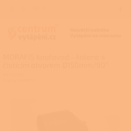
Přejít
na
CZK
NÁKUP
obsah
KOŠÍK
MORAFIS kouřovod - koleno s
čistícím otvorem Ø150mm/90°
A97.051590
Značka:
MORAFIS