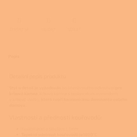
ZEPTAT SE
HLÍDAT
SDÍLET
Popis
Detailní popis produktu
Styl a detail je vyžadován
od interiérového odkouření
pro
krbová kamna
, krbová kamna s teplovodním výměníkem
a krbové vložky,
které tvoří
harmonickou dominantu vašeho
domova
.
Vlastnosti a přednosti kouřovodů:
Kvalitní ocel o tloušťce 1,5mm
Tepelná odolnost kouřovodů je1000°C