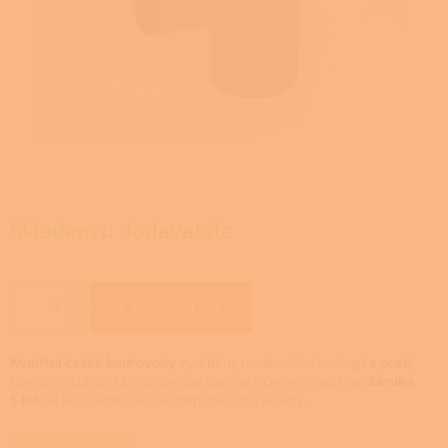
Skladem u dodavatele
Přidat do košíku
Kvalitní české kouřovody
vyráběny moderní technologií
z oceli
,
lakovány stálou žáruvzdornou barvou v černém odstínu.
Záruka
5 let
na kouřovody je důkazem nejvyšší kvality.
Detailní informace