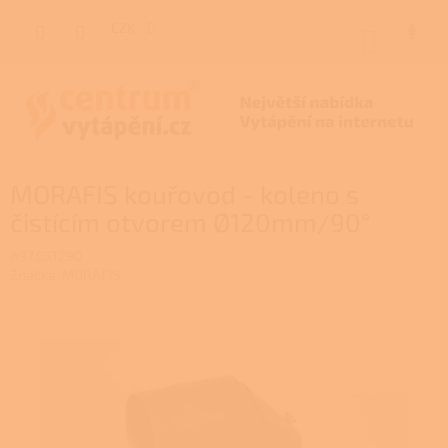
Přejít
na
CZK
NÁKUP
obsah
KOŠÍK
MORAFIS kouřovod - koleno s
čistícím otvorem Ø120mm/90°
A97.051290
Značka:
MORAFIS