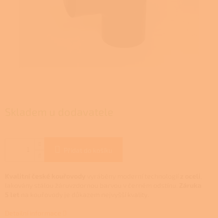
Skladem u dodavatele
Přidat do košíku
Kvalitní české kouřovody
vyráběny moderní technologií
z oceli
,
lakovány stálou žáruvzdornou barvou v černém odstínu.
Záruka
5 let
na kouřovody je důkazem nejvyšší kvality.
Detailní informace