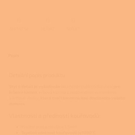
ZEPTAT SE
HLÍDAT
SDÍLET
Popis
Detailní popis produktu
Styl a detail je vyžadován
od interiérového odkouření
pro
krbová kamna
, krbová kamna s teplovodním výměníkem
a krbové vložky,
které tvoří
harmonickou dominantu vašeho
domova
.
Vlastnosti a přednosti kouřovodů:
Kvalitní ocel o tloušťce 1,5mm
Tepelná odolnost kouřovodů je1000°C