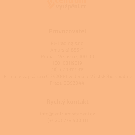
t
í
Provozovatel
RJ-Trading s.r.o.
Amurská 855/1,
Praha - Vršovice, 100 00
IČO: 03119319
DIČ: CZ03119319
Firma je zapsána u C 392044 vedená u Městského soudu v
Praze C 392044.
Rychlý kontakt
info@centrumvytapeni.cz
(+420) 778 500 111