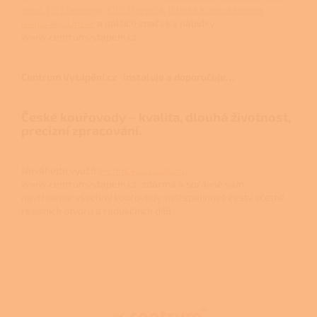
Jotul
,
HS Flamingo
,
KVS Moravia
,
Italská krbová kamna
a sporáky Lincar
a dalších značek z nabídky
www.centrumvytapeni.cz
Centrum Vytápění.cz instaluje a doporučuje…
České kouřovody – kvalita, dlouhá životnost,
precizní zpracování.
Neváhejte využít
technickou podporu
www.centrumvytapeni.cz zdarma a správně vám
navrhneme všechny kouřovody vaši spalinové cesty včetně
revizních otvorů a redukčních dílů.
Z
á
p
a