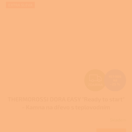
EXTRA SLEVA
Z
157 905
Kč
–25 %
ZDARMA
D
THERMOROSSI DORA EASY "Ready to start"
A
- Kamna na dřevo s teplovodním
R
výměníkem
Skladem
M