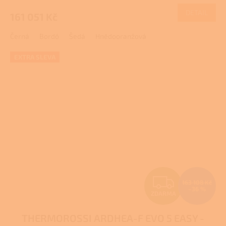
M
DETAIL
161 051 Kč
A
Černá
Bordó
Šedá
Hnědooranžová
EXTRA SLEVA
Z
163 108 Kč
–36 %
ZDARMA
D
THERMOROSSI ARDHEA-F EVO 5 EASY -
A