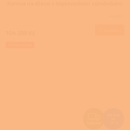
Kamna na dřevo s teplovodním výměníkem
R
Skladem
M
Do košíku
104 389 Kč
A
EXTRA SLEVA
Z
155 546
Kč
–36 %
ZDARMA
D