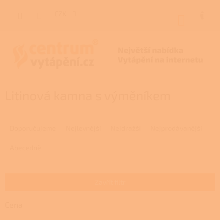
Přejít
na
CZK
NÁKUP
obsah
KOŠÍK
Litinová kamna s výměníkem
Ř
a
Doporučujeme
Nejlevnější
Nejdražší
Nejprodávanější
z
e
Abecedně
n
í
p
Zavřít filtr
r
o
Cena
d