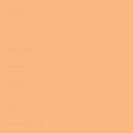
Do interiéru
14
Do prostoru
1
Vaření a pečení
S troubou
1
S plotnou
4
S troubou a plotnou
2
S pecí
2
S pecí a plotnou
2