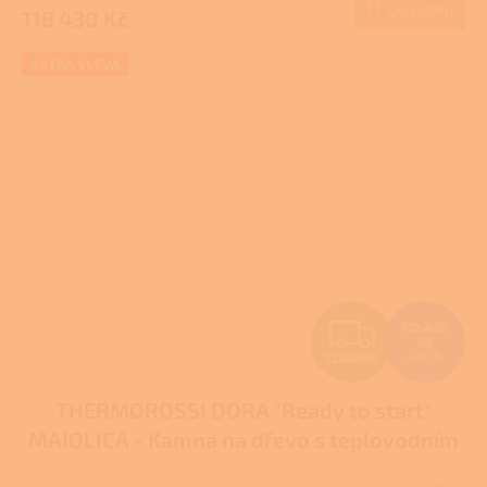
Do košíku
118 430 Kč
A
EXTRA SLEVA
Z
172 425
Kč
–25 %
ZDARMA
D
THERMOROSSI DORA "Ready to start"
A
MAIOLICA - Kamna na dřevo s teplovodním
R
výměníkem