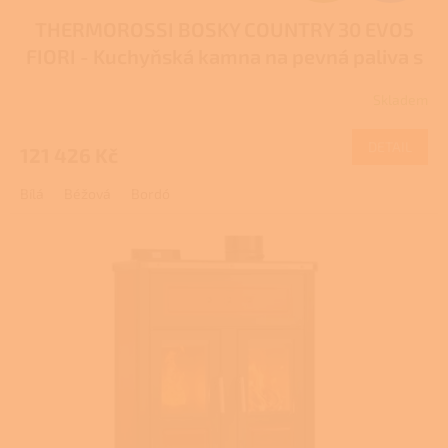
THERMOROSSI BOSKY COUNTRY 30 EVO5
A
FIORI - Kuchyňská kamna na pevná paliva s
R
teplovodním výměníkem
Skladem
Průměrné
M
hodnocení
produktu
DETAIL
121 426 Kč
A
je
1,0
Bílá
Béžová
Bordó
z
5
hvězdiček.