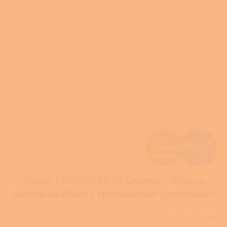
Z
201 313 Kč
–20 %
ZDARMA
D
Klover BELVEDERE 20 Ceramic - krbová
A
kamna na dřevo s teplovodním výměníkem
R
Skladem u dodavatele