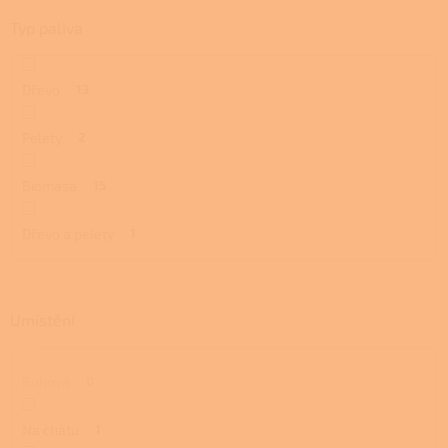
Typ paliva
Dřevo
13
Pelety
2
Biomasa
15
Dřevo a pelety
1
Umístění
Rohová
0
Na chatu
1