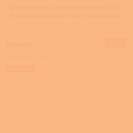
THERMOROSSI ARDHEA EVO5 MAIOLICA -
A
Kachlová kamna na dřevo s teplovodním
R
výměníkem
Skladem
Průměrné
M
hodnocení
produktu
DETAIL
99 549 Kč
A
je
2,3
Bílá
Béžová
Bordó
z
5
hvězdiček.
EXTRA SLEVA