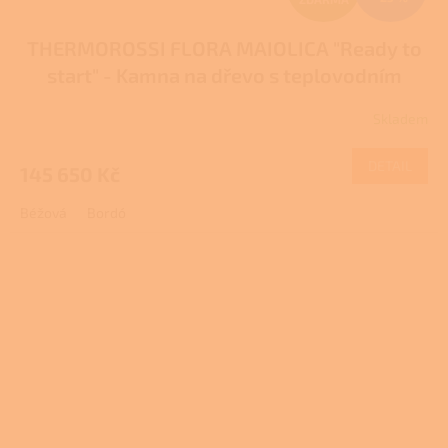
D
THERMOROSSI FLORA MAIOLICA "Ready to
A
start" - Kamna na dřevo s teplovodním
R
výměníkem
Skladem
M
DETAIL
145 650 Kč
A
Béžová
Bordó