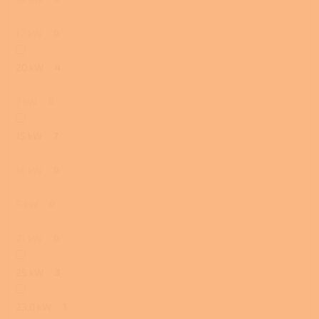
12 kW
0
20 kW
4
7 kW
0
15 kW
7
16 kW
0
5 kW
0
21 kW
0
25 kW
3
23,0 kW
1