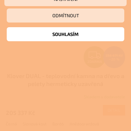
ODMÍTNOUT
SOUHLASÍM
Z
256 671 Kč
–20 %
ZDARMA
D
Klover DUAL - teplovodní kamna na dřevo a
A
pelety hermeticky uzavřená
R
Skladem u dodavatele
M
DETAIL
205 337 Kč
A
Černá
Slonová kost
Bordó
Hnědooranžová