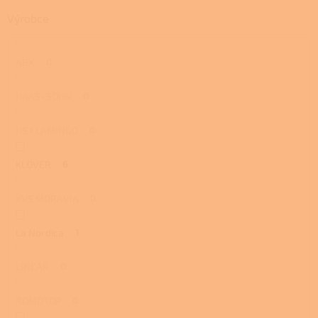
Výrobce
ABX
0
HAAS+SOHN
0
HS FLAMINGO
0
KLOVER
6
KVS MORAVIA
0
La Nordica
1
LINCAR
0
ROMOTOP
0