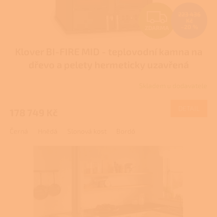
Z
223 436
Kč
–20 %
ZDARMA
D
Klover BI-FIRE MID - teplovodní kamna na
A
dřevo a pelety hermeticky uzavřená
R
Skladem u dodavatele
M
DETAIL
178 749 Kč
A
Černá
Hnědá
Slonová kost
Bordó