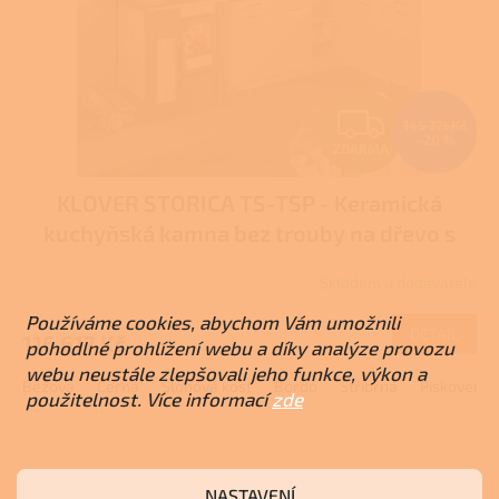
Z
145 771 Kč
–20 %
ZDARMA
D
KLOVER STORICA TS-TSP - Keramická
A
kuchyňská kamna bez trouby na dřevo s
R
výměníkem
Skladem u dodavatele
M
Používáme cookies, abychom Vám umožnili
DETAIL
116 617 Kč
A
pohodlné prohlížení webu a díky analýze provozu
webu neustále zlepšovali jeho funkce, výkon a
Béžová
Černá
Slonová kost
Bordó
Stříbrná
Pískovec
použitelnost. Více informací
zde
NASTAVENÍ