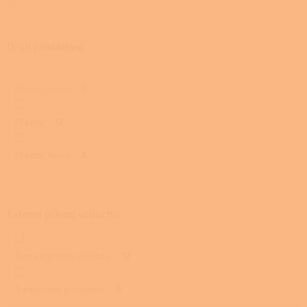
Druh přikládání
Přední, zadní
0
Přední
12
Přední, horní
2
Externí přívod vzduchu
Bez externího přívodu
12
S externím přívodem
4