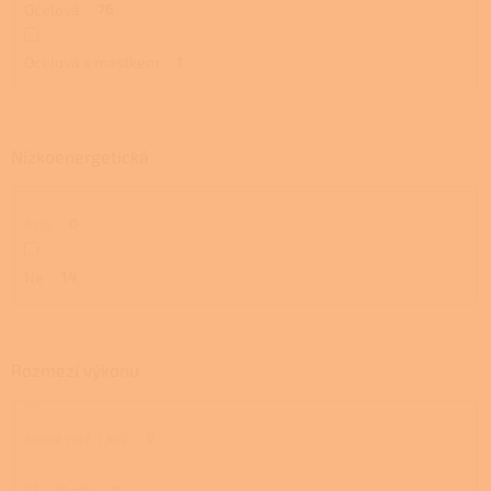
Ocelová
76
Ocelová s mastkem
1
Nízkoenergetická
Ano
0
Ne
14
Rozmezí výkonu
Méně než 7 kW
0
7,1 - 10 kW
0