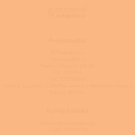
p
a
a
c
t
í
í
p
r
v
k
Provozovatel
y
v
RJ-Trading s.r.o.
ý
Amurská 855/1,
p
Praha - Vršovice, 100 00
i
s
IČO: 03119319
u
DIČ: CZ03119319
Firma je zapsána u C 392044 vedená u Městského soudu v
Praze C 392044.
Rychlý kontakt
info@centrumvytapeni.cz
(+420) 778 500 111