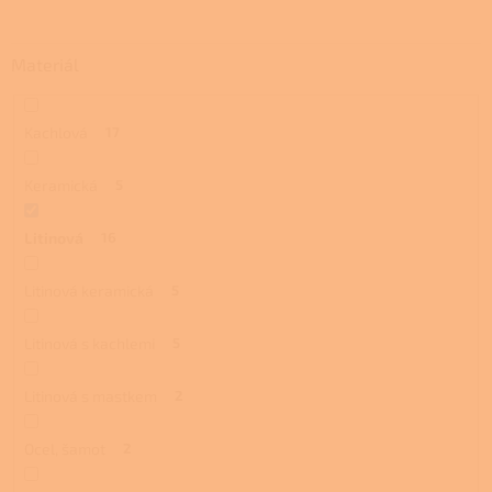
Materiál
Kachlová
17
Keramická
5
Litinová
16
Litinová keramická
5
Litinová s kachlemi
5
Litinová s mastkem
2
Ocel, šamot
2