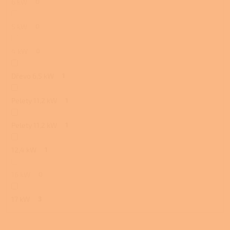
6 kW
0
5 kW
0
4 kW
0
Dřevo 6,5 kW
1
Pelety 11,2 kW
1
Pelety 11,2 kW
1
12,4 kW
1
16 kW
0
17 kW
3