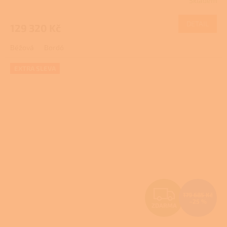
Skladem
M
DETAIL
129 320 Kč
A
Béžová
Bordó
EXTRA SLEVA
Z
179 685 Kč
–25 %
ZDARMA
D