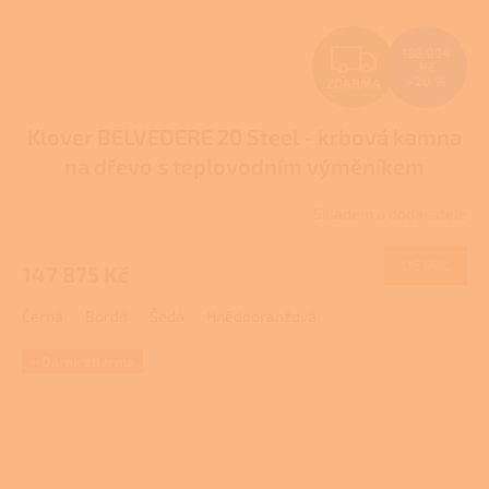
Z
186 094
Kč
–20 %
ZDARMA
D
Klover BELVEDERE 20 Steel - krbová kamna
A
na dřevo s teplovodním výměníkem
R
Skladem u dodavatele
M
DETAIL
147 875 Kč
A
Černá
Bordó
Šedá
Hnědooranžová
+ Dárek zdarma