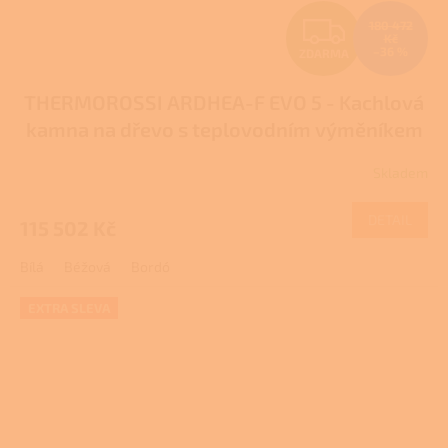
Z
180 472
Kč
–36 %
ZDARMA
D
THERMOROSSI ARDHEA-F EVO 5 - Kachlová
A
kamna na dřevo s teplovodním výměníkem
R
Skladem
M
DETAIL
115 502 Kč
A
Bílá
Béžová
Bordó
EXTRA SLEVA