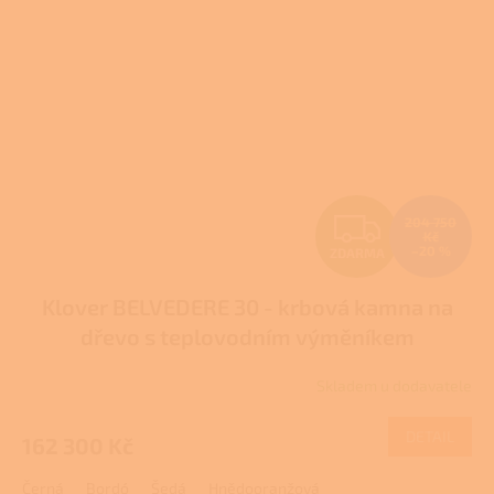
Z
204 750
Kč
–20 %
ZDARMA
D
Klover BELVEDERE 30 - krbová kamna na
A
dřevo s teplovodním výměníkem
R
Skladem u dodavatele
M
DETAIL
162 300 Kč
A
Černá
Bordó
Šedá
Hnědooranžová