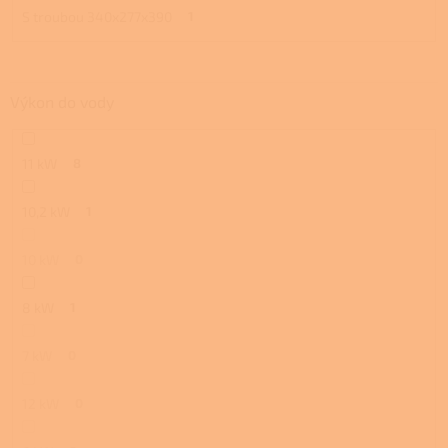
S troubou 340x277x390
1
Výkon do vody
11 kW
8
10,2 kW
1
10 kW
0
8 kW
1
7 kW
0
12 kW
0