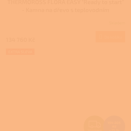
THERMOROSS FLORA EASY "Ready to start"
A
- Kamna na dřevo s teplovodním
R
výměníkem
Skladem
M
Do košíku
134 760 Kč
A
EXTRA SLEVA
Z
194 205
Kč
–25 %
ZDARMA