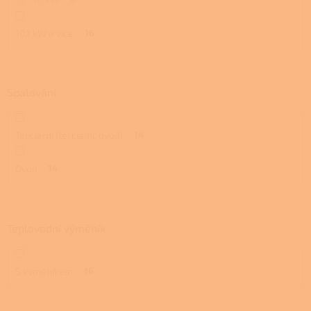
10,1 kW a více
16
Spalování
Terciární (terciální, dvojí)
14
Dvojí
14
Teplovodní výměník
S výměníkem
16