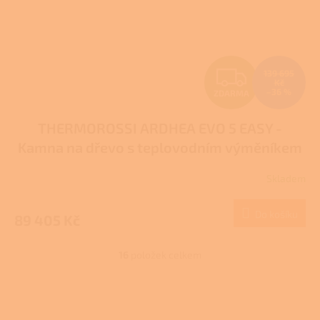
Z
139 695
Kč
–36 %
ZDARMA
D
THERMOROSSI ARDHEA EVO 5 EASY -
A
Kamna na dřevo s teplovodním výměníkem
R
Skladem
Průměrné
M
hodnocení
produktu
Do košíku
89 405 Kč
A
je
1,0
z
16
položek celkem
O
5
v
hvězdiček.
l
Z
á
á
d