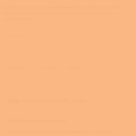
Kvalitní tlakový čistič
Lavor THERMIC 9L
od předního italského
výrobce bude Váš skvělý pomocník v čištění věcí u Vašeho
rodinného domu.
Detailní informace
ZEPTAT SE
HLÍDAT
SDÍLET
Popis
Související soubory (3)
Značka
Detailní popis produktu
Kvalitní tlakový čistič
Lavor
THERMIC 9L
od předního