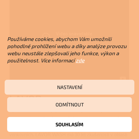
Používáme cookies, abychom Vám umožnili
pohodlné prohlížení webu a díky analýze provozu
webu neustále zlepšovali jeho funkce, výkon a
použitelnost. Více informací
zde
NASTAVENÍ
LAVOR
ODMÍTNOUT
Společnosti LAVOR je jedněmi z největších výrobců na
světě v oblasti čištění za použití vyspělých technologií
SOUHLASÍM
určených pro malé i velké plochy, jak vnitřních, tak
venkovních. LAVOR WASH má 30 let zkušeností v oblasti