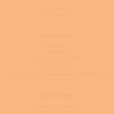
p
a
t
í
Provozovatel
RJ-Trading s.r.o.
Amurská 855/1,
Praha - Vršovice, 100 00
IČO: 03119319
DIČ: CZ03119319
Firma je zapsána u C 392044 vedená u Městského soudu v
Praze C 392044.
Rychlý kontakt
info@centrumvytapeni.cz
(+420) 778 500 111