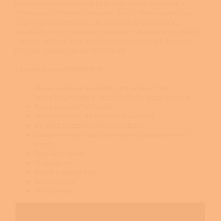
italského výrobce LAVOR bude Váš skvělý pomocník v
čištění věcí u Vašeho rodinného domu. Velmi vysoký tlak
vapky
Vám umožní čistit i ty nejusedlejší nečistoty na
fasádách domů, zámkových dlažbách, chodnících a dalších.
Tlaková vapka je také skvělým pomocníkem při domácím
mytí aut, motorek nebo jízdních kol.
Výhody Lavor THERMIC 9L:
Mosazná hlava lineárního čerpadla se třemi
keramickými písty a vestavěným by-pass ventilem
Sací a výpustní S/S ventil
Motor o výkonu 9 hp na benzin natural
By-pass s bezpečnostním ventilem
Integrované přisávání detergentu pomocí externí
sondy
Regulátor tlaku
Ocelový rám
Pevná a odolná kola
Držák hadice
Držák trysek