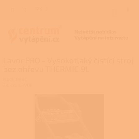
Přejít
na
CZK
NÁKUP
obsah
KOŠÍK
Lavor PRO - Vysokotlaký čistící stroj
bez ohřevu THERMIC 9L
8.601.0188C
Značka:
LAVOR