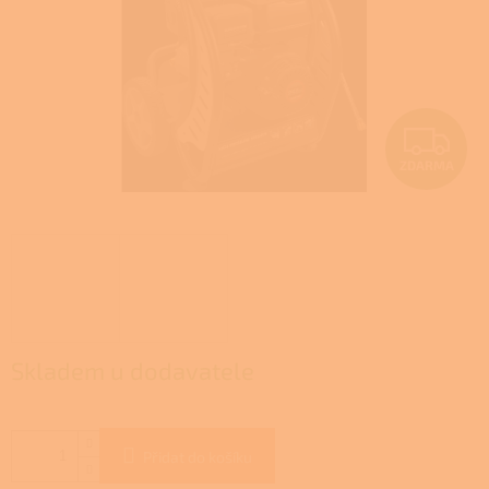
Z
ZDARMA
D
A
R
M
A
Skladem u dodavatele
Přidat do košíku