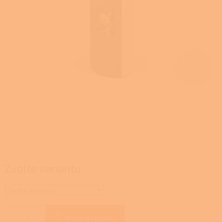
Z
ZDARMA
D
A
R
M
A
Zvolte variantu
Přidat do košíku