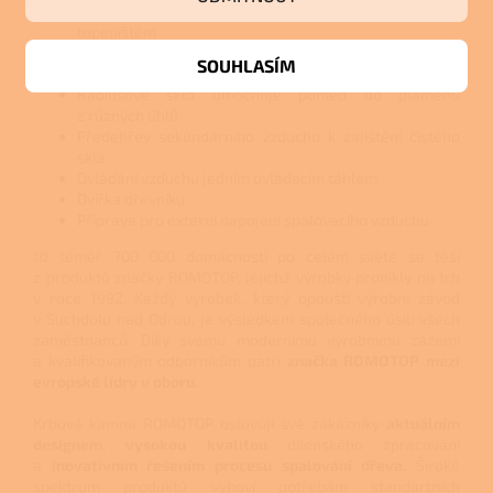
Možnost montáže akumulačních prvků nad
topeništěm
Dlouhodobé sálání tepla
SOUHLASÍM
Vhodná pro nízkoenergetické domy
Rádiusové sklo umocňuje pohled do plamenů
z různých úhlů
Předehřev sekundárního vzduchu k zajištění čistého
skla
Ovládání vzduchu jedním ovládacím táhlem
Dvířka dřevníku
Příprava pro externí napojení spalovacího vzduchu
Již téměř 700 000 domácností po
celém světě se těší
z produktů značky
ROMOTOP, jejichž výrobky pronikly na trh
v roce 1992. Každý výrobek, který opouští výrobní závod
v Suchdolu nad Odrou, je výsledkem společného úsilí všech
zaměstnanců. Díky svému modernímu výrobnímu zázemí
a kvalifikovaným odborníkům patří
značka ROMOTOP mezi
evropské lídry v oboru.
Krbová kamna ROMOTOP oslovují své zákazníky
aktuálním
designem
,
vysokou kvalitou
dílenského zpracování
a
inovativním řešením procesu
spalování dřeva.
Široké
spektrum produktů vyhoví potřebám standartních