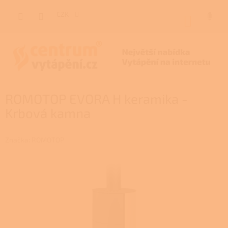
Přejít
na
CZK
NÁKUP
obsah
KOŠÍK
ROMOTOP EVORA H keramika -
Krbová kamna
Značka:
ROMOTOP