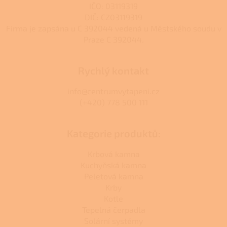
IČO: 03119319
DIČ: CZ03119319
Firma je zapsána u C 392044 vedená u Městského soudu v
Praze C 392044.
Rychlý kontakt
info@centrumvytapeni.cz
(+420) 778 500 111
Kategorie produktů:
Krbová kamna
Kuchyňská kamna
Peletová kamna
Krby
Kotle
Tepelná čerpadla
Solární systémy