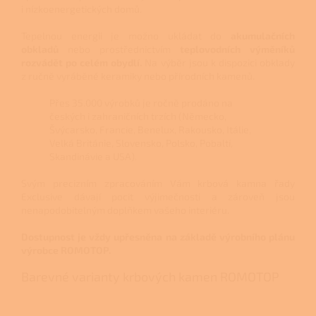
i nízkoenergetických domů.
Tepelnou energii je možno ukládat do
akumulačních
obkladů
nebo prostřednictvím
teplovodních výměníků
rozvádět po celém obydlí.
Na výběr jsou k dispozici obklady
z ručně vyráběné keramiky nebo přírodních kamenů.
Přes 35.000 výrobků je ročně prodáno na
českých i zahraničních trzích (Německo,
Švýcarsko, Francie, Benelux, Rakousko, Itálie,
Velká Británie, Slovensko, Polsko, Pobaltí,
Skandinávie a USA).
Svým precizním zpracováním Vám krbová kamna řady
Exclusive dávají pocit výjimečnosti a zároveň jsou
nenapodobitelným doplňkem vašeho interiéru.
Dostupnost je vždy upřesněna na základě výrobního plánu
výrobce ROMOTOP.
Barevné varianty krbových kamen ROMOTOP