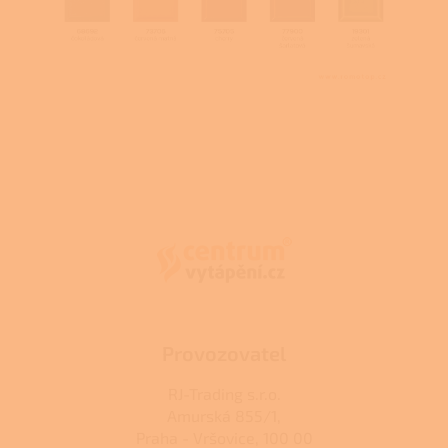
Z
á
p
a
t
í
Provozovatel
RJ-Trading s.r.o.
Amurská 855/1,
Praha - Vršovice, 100 00