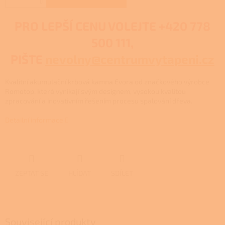
PRO LEPŠÍ CENU VOLEJTE
+420 778
500 111,
PIŠTE
nevolny@centrumvytapeni.cz
Kvalitní akumulační krbová kamna Evora od značkového výrobce
Romotop, která vynikají svým designem, vysokou kvalitou
zpracování a inovativním řešením procesu spalování dřeva.
Detailní informace
ZEPTAT SE
HLÍDAT
SDÍLET
Související produkty