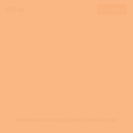
hodnocení
produktu
250 Kč
Do košíku
je
3,7
z
5
hvězdiček.
Hamburk nerezový plech pod kamna