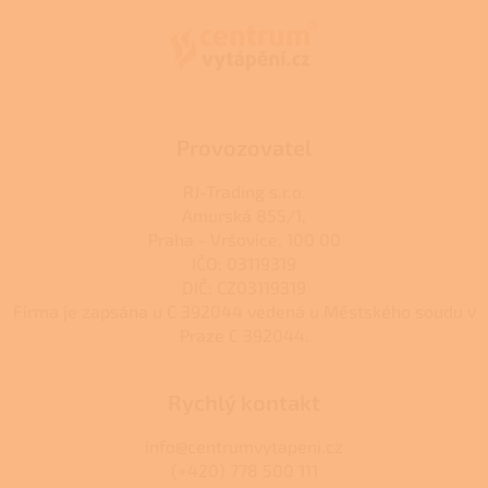
p
a
a
c
t
í
í
p
r
v
k
Provozovatel
y
v
RJ-Trading s.r.o.
ý
Amurská 855/1,
p
Praha - Vršovice, 100 00
i
s
IČO: 03119319
u
DIČ: CZ03119319
Firma je zapsána u C 392044 vedená u Městského soudu v
Praze C 392044.
Rychlý kontakt
info@centrumvytapeni.cz
(+420) 778 500 111