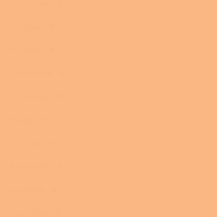
4,2 - 15,4 kW
0
25 - 27kW
0
12 - 32 kW
0
20,1 - 44,1 kW
0
4,2 - 18,5 kW
0
104 kW
0
4,1 - 11 kW
0
8,8 -34,0 kW
0
8,8 -24 kW
0
4,6 - 17,5 kW
0