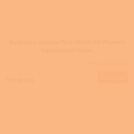
Buderus Logamax Plus GB192-35i Plynový
kondenzační kotel
Skladem u dodavatele
Do košíku
107 811 Kč