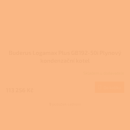
Buderus Logamax Plus GB192-50i Plynový
kondenzační kotel
Skladem u dodavatele
Do košíku
113 256 Kč
9
položek celkem
O
v
l
Z
á
á
d