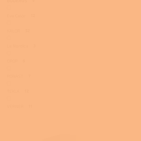
BUDERUS
9
Eva Calòr
12
KALOR
32
La Nordica
3
OPOP
8
PONAST
7
TEKLA
12
VERNER
11
V
ý