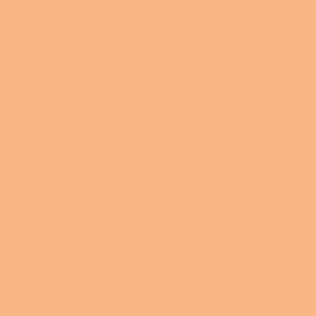
Dřevěné pelety, palivové dřevo
0
Dřevní pelety, obilniny (oves, pšenice, kukuřice, žito,
0
ječmen, tritikále, pelety z řepky, pelety ze šťovíku ad.)
Hnědé uhlí
0
Hnědé uhlí, Dřevo
0
Hnědé uhlí, hnědouhelné brikety, zátop dřevo
0
Hnědé uhlí ořech 2, dřevní pelety
0
Hnědé uhlí, dřevěné pelety
0
Palivové dřevo
0
Dřevní pelety 6 - 8 mm
0