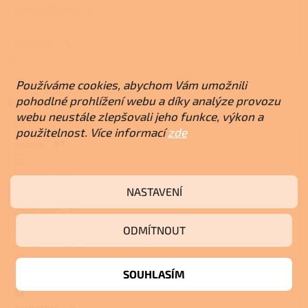
Dřevo (65 cm)
0
Biomasa
0
Používáme cookies, abychom Vám umožnili
pohodlné prohlížení webu a díky analýze provozu
Výrobce
webu neustále zlepšovali jeho funkce, výkon a
použitelnost. Více informací
zde
Atmos
67
ATTACK
17
NASTAVENÍ
BENEKOV
7
ODMÍTNOUT
Blaze Harmony
6
SOUHLASÍM
BRÖTJE
16