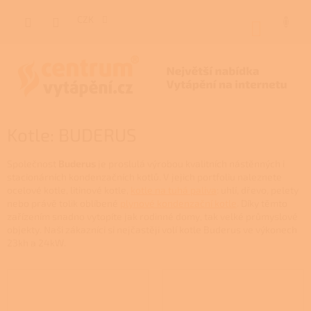
Přejít
na
CZK
NÁKUP
obsah
KOŠÍK
Kotle: BUDERUS
Společnost
Buderus
je proslulá výrobou kvalitních nástěnných i
stacionárních kondenzačních kotlů. V jejich portfoliu naleznete
ocelové kotle, litinové kotle,
kotle na tuhá paliva
: uhlí, dřevo, pelety
nebo právě tolik oblíbené
plynové kondenzační kotle
. Díky těmto
zařízením snadno vytopíte jak rodinné domy, tak velké průmyslové
objekty. Naši zákazníci si nejčastěji volí kotle Buderus ve výkonech
23kh a 24kW.