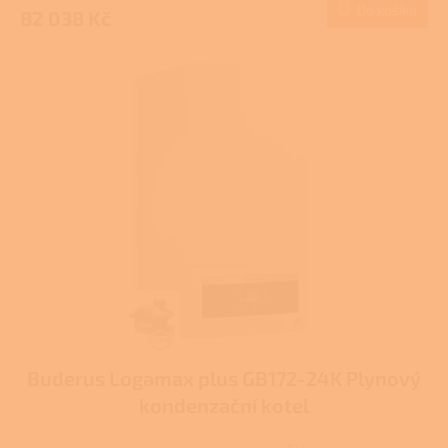
produktu
Do košíku
82 038 Kč
je
4,8
z
5
hvězdiček.
Buderus Logamax plus GB172-24K Plynový
kondenzační kotel