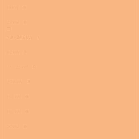
19 kW
0
29 kW
0
4,9 - 29,6 kW
1
82 kW
0
7,5 - 25 kW
0
29,8 kW
0
150 kW
0
105 kW
0
99 kW
0