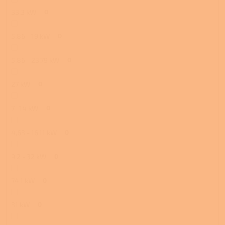
33,3 kW
0
5,86 - 19 kW
0
5,86 - 23,79 kW
0
27 kW
0
7 -14 kW
0
4,63 - 16,11 kW
0
9,2 - 32 kW
0
74,1 kW
0
31 kW
0