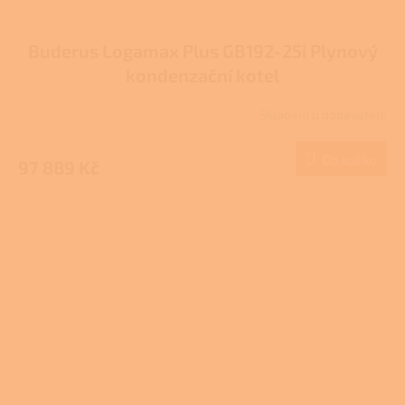
Buderus Logamax Plus GB192-25i Plynový
kondenzační kotel
Skladem u dodavatele
Do košíku
97 889 Kč