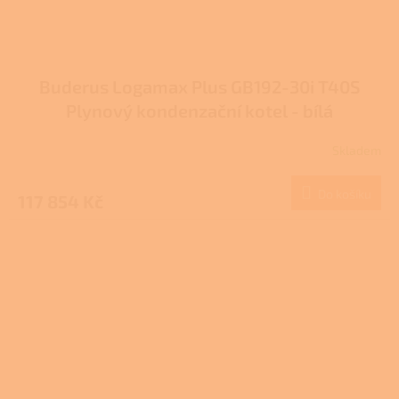
Buderus Logamax Plus GB192-30i T40S
Plynový kondenzační kotel - bílá
Skladem
Do košíku
117 854 Kč