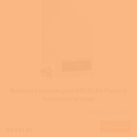
p
i
s
p
r
o
d
u
k
t
ů
Buderus Logamax plus GB172-24 Plynový
kondenzační kotel
Skladem u dodavatele
Do košíku
65 461 Kč