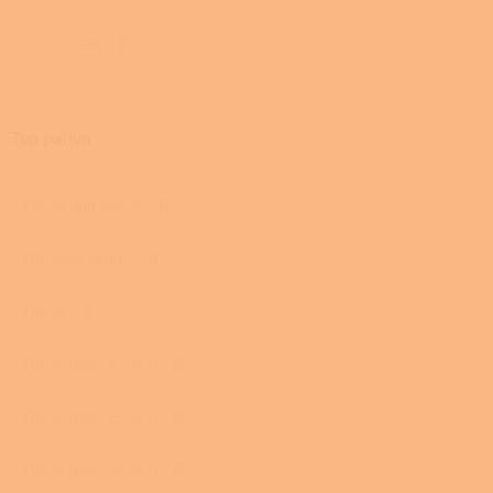
5,2 - 23 kW
0
Typ paliva
Černé uhlí, dřevo
0
Dřevěné pelety
0
Dřevo
0
Dřevo (max. 55 cm)
0
Dřevo (max. 25 cm)
0
Dřevo (max. 35 cm)
0