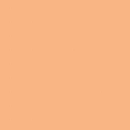
Dřevo (max. 65 cm)
0
Dřevo, dřevní brikety, štěpka, piliny
0
Dřevo, Dřevěné brikety, Štěpky
0
Dřevo, Hnědé uhlí, Dřevěné pelety
0
Dřevo, pelety, LTO
0
Dřevo, pelety, ETO
0
Dřevěné pelety, alternativní pelety, kukuřice, obilí
0
Dřevěné pelety 6 - 8 mm
0
Dřevo, dřevní brikety, piliny, štěpka
0