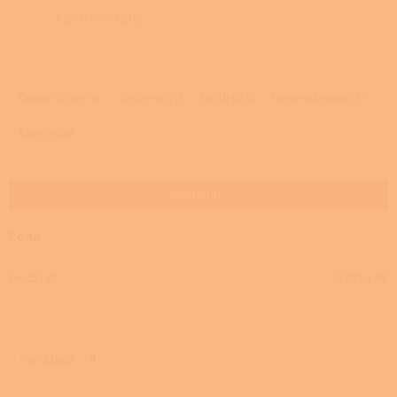
Elektrické kotle
Ř
a
Doporučujeme
Nejlevnější
Nejdražší
Nejprodávanější
z
e
Abecedně
n
í
p
Zavřít filtr
r
o
Cena
d
u
64251
Kč
117854
Kč
k
t
ů
Na skladě
9