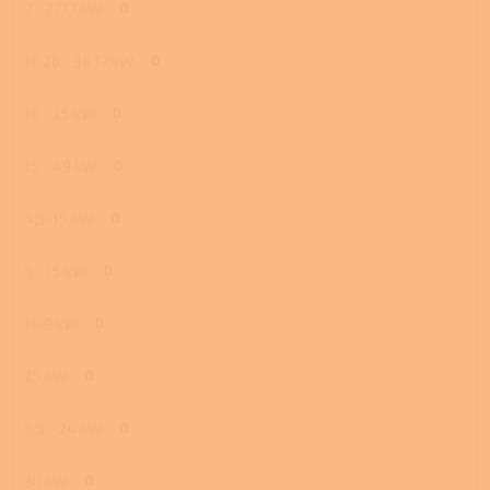
7 - 27,17 kW
0
10,26 - 34,17 kW
0
10 - 25 kW
0
15 - 49 kW
0
4,5-15 kW
0
6 - 15 kW
0
14,9 kW
0
25 kW
0
6,5 - 24 kW
0
30 kW
0