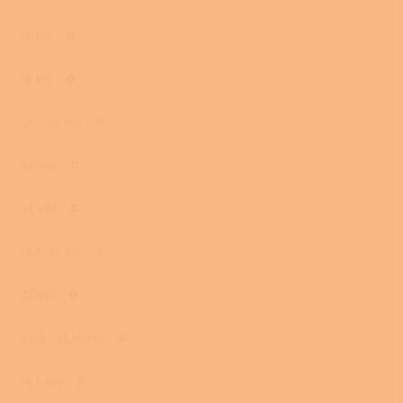
15 kW
0
16 kW
0
7,5 - 28 kW
0
48 kW
0
45 kW
0
12,5-25 kW
0
22 kW
0
4,89 - 16,16 kW
0
19,5 kW
0