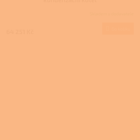
R
Skladem u dodavatele
M
Do košíku
64 251 Kč
A