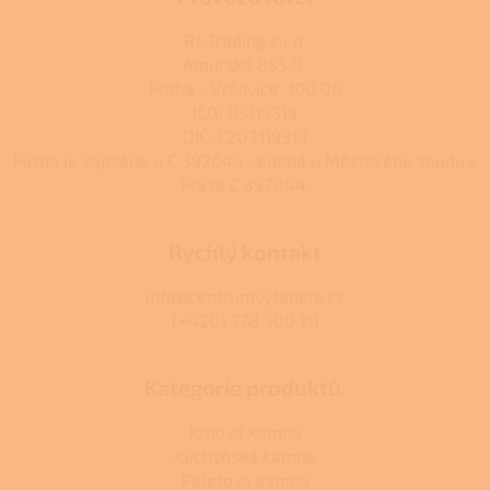
RJ-Trading s.r.o.
Amurská 855/1,
Praha - Vršovice, 100 00
IČO: 03119319
DIČ: CZ03119319
Firma je zapsána u C 392044 vedená u Městského soudu v
Praze C 392044.
Rychlý kontakt
info@centrumvytapeni.cz
(+420) 778 500 111
Kategorie produktů:
Krbová kamna
Kuchyňská kamna
Peletová kamna