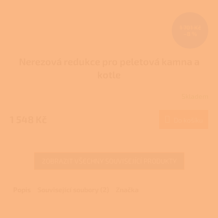
1 701 Kč
–8 %
Nerezová redukce pro peletová kamna a
kotle
Skladem
Průměrné
hodnocení
produktu
1 548 Kč
Do košíku
je
4,0
z
5
ZOBRAZIT VŠECHNY SOUVISEJÍCÍ PRODUKTY
hvězdiček.
Popis
Související soubory (2)
Značka