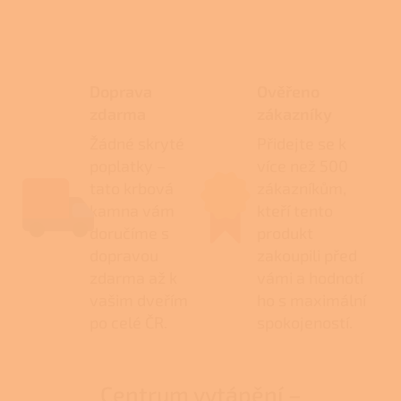
Doprava
Ověřeno
zdarma
zákazníky
Žádné skryté
Přidejte se k
poplatky –
více než 500
tato krbová
zákazníkům,
kamna vám
kteří tento
doručíme s
produkt
dopravou
zakoupili před
zdarma až k
vámi a hodnotí
vašim dveřím
ho s maximální
po celé ČR.
spokojeností.
Centrum vytápění –