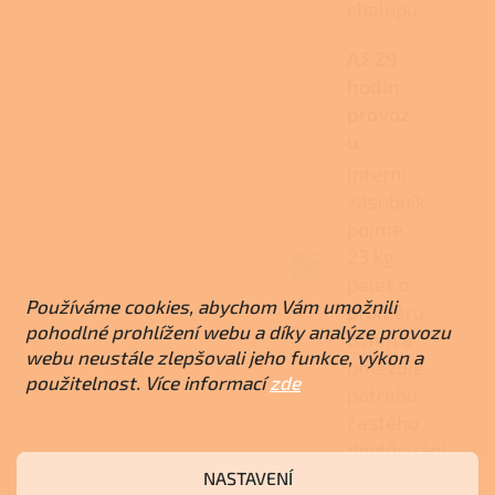
chalupu.
Až 29
hodin
provoz
u
Interní
zásobník
pojme
23 kg
pelet o
Používáme cookies, abychom Vám umožnili
průměru
pohodlné prohlížení webu a díky analýze provozu
6 mm a
webu neustále zlepšovali jeho funkce, výkon a
omezuje
použitelnost. Více informací
zde
potřebu
častého
doplňování
paliva.
NASTAVENÍ