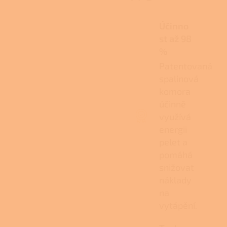
Účinno
st až 98
%
Patentovaná
spalinová
komora
účinně
využívá
energii
pelet a
pomáhá
snižovat
náklady
na
vytápění.