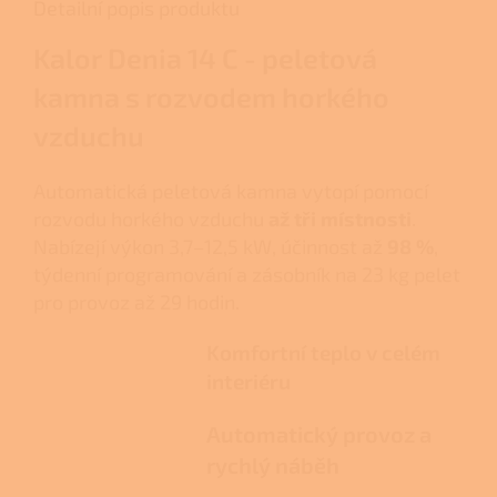
Detailní popis produktu
Kalor Denia 14 C - peletová
kamna s rozvodem horkého
vzduchu
Automatická peletová kamna vytopí pomocí
rozvodu horkého vzduchu
až tři místnosti
.
Nabízejí výkon 3,7–12,5 kW, účinnost až
98 %
,
týdenní programování a zásobník na 23 kg pelet
pro provoz až 29 hodin.
Komfortní teplo v celém
interiéru
Automatický provoz a
rychlý náběh