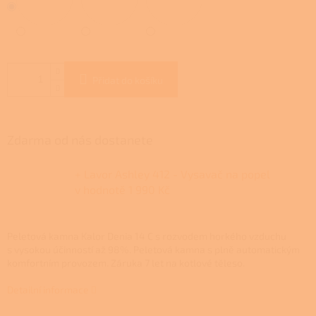
Přidat do košíku
Zdarma od nás dostanete
+ Lavor Ashley 412 - Vysavač na popel
v hodnotě 1 990 Kč
Peletová kamna Kalor Denia 14 C s rozvodem horkého vzduchu
s vysokou účinností až 98%. Peletová kamna s plně automatickým
komfortním provozem.
Záruka 7 let na kotlové těleso.
Detailní informace