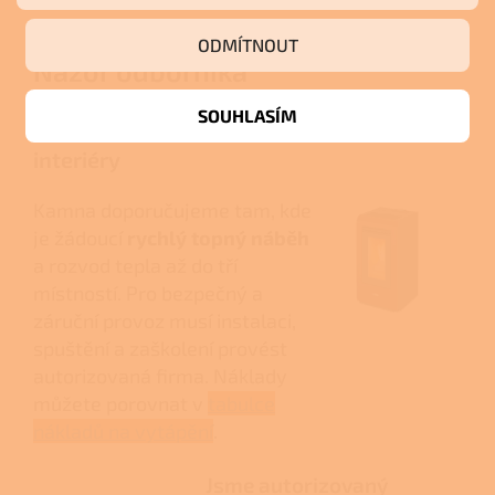
ODMÍTNOUT
Názor odborníka
SOUHLASÍM
Vhodné řešení pro členité
interiéry
Kamna doporučujeme tam, kde
je žádoucí
rychlý topný náběh
a rozvod tepla až do tří
místností. Pro bezpečný a
záruční provoz musí instalaci,
spuštění a zaškolení provést
autorizovaná firma. Náklady
můžete porovnat v
tabulce
nákladů na vytápění
.
Jsme autorizovaný