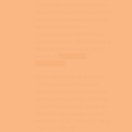
Uvedení do provozu (instalace,
spuštění a zaškolení) musím být
provedeno odbornou montážní
firmou proškolenou a
autorizovanou k této činnosti
výrobcem, popř. dodavatelem a
to dle platného ceníku, který
najdete v
Obchodních
podmínkách.
Mějte na paměti, že v případě
vzniku jakýchkoliv závad v
důsledku nesprávné instalace,
provozu nebo údržby, dojde ke
ztrátě Vašich nároku ze záruky.
Pro bližší info volejte na naši
infolinku: +420 778 500 111 nebo
+420 777 285 001