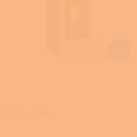
Z
101 126 Kč
–25 %
ZDARMA
D
A
R
M
A
Zvolte variantu