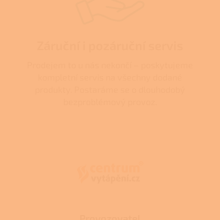
Záruční i pozáruční servis
Prodejem to u nás nekončí – poskytujeme
kompletní servis na všechny dodané
produkty. Postaráme se o dlouhodobý
bezproblémový provoz.
Z
á
p
a
t
í
Provozovatel