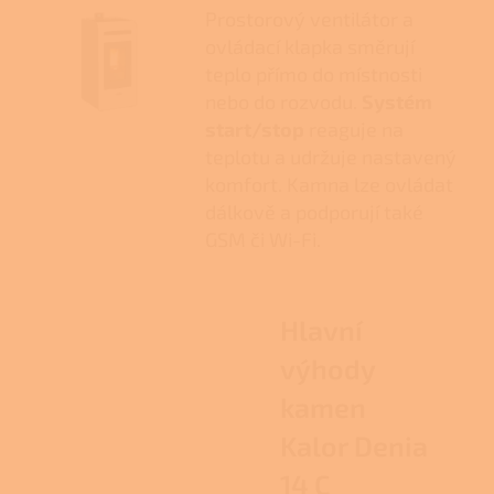
Prostorový ventilátor a
ovládací klapka směrují
teplo přímo do místnosti
nebo do rozvodu.
Systém
start/stop
reaguje na
teplotu a udržuje nastavený
komfort. Kamna lze ovládat
dálkově a podporují také
GSM či Wi-Fi.
Hlavní
výhody
kamen
Kalor Denia
14 C