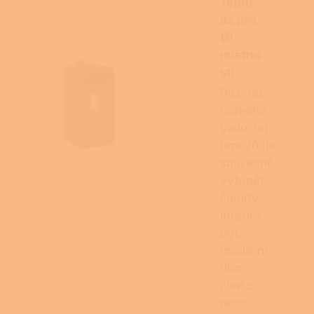
Teplo
až pro
tři
místno
sti
Rozvod
horkého
vzduchu
umožňuje
současně
vytápět
členitý
interiér,
byt,
moderní
dům,
chatu
nebo