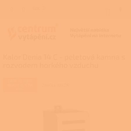
Přejít
na
CZK
NÁKUP
obsah
KOŠÍK
Kalor Denia 14 C - peletová kamna s
rozvodem horkého vzduchu
ZAJIŠŤUJEME
Značka:
KALOR
REALIZACE NA
KLÍČ