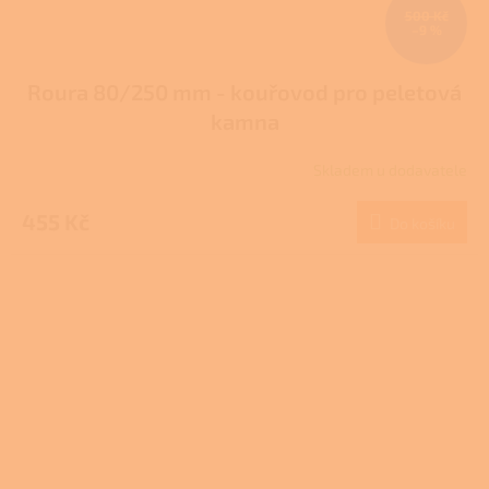
500 Kč
–9 %
Roura 80/250 mm - kouřovod pro peletová
kamna
Skladem u dodavatele
455 Kč
Do košíku