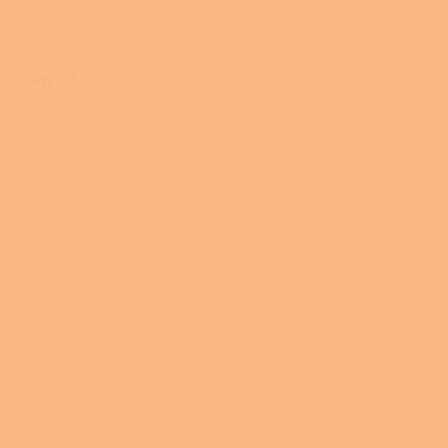
16 kW
0
9 kW
1
5 kW
0
21 kW
0
25 kW
0
10 kW/13 kW uhlí
0
10kW / 13kW uhlí
0
4 kW
0
7kW
0