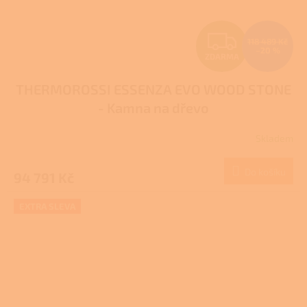
Z
118 489 Kč
–20 %
ZDARMA
D
THERMOROSSI ESSENZA EVO WOOD STONE
A
- Kamna na dřevo
R
Skladem
M
Do košíku
94 791 Kč
A
EXTRA SLEVA