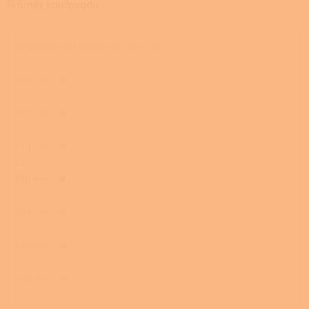
Průměr kouřovodu
Pelety 80 mm, Dřevo 120 mm
0
120 mm
0
125 mm
0
130 mm
0
150 mm
9
160 mm
0
180 mm
0
200 mm
0