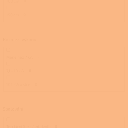
180 cm
0
150 cm
0
Rozmezí výkonu
Méně než 7 kW
1
7,1 - 10 kW
8
10,1 kW a více
0
Spalování
Terciární (terciální, dvojí)
9