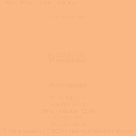
Bílá
Béžová
Bordó
Holubí šeď
z
5
hvězdiček.
9
položek celkem
O
v
l
Z
á
á
d
p
a
a
c
t
í
í
p
r
v
k
Provozovatel
y
v
RJ-Trading s.r.o.
ý
Amurská 855/1,
p
Praha - Vršovice, 100 00
i
s
IČO: 03119319
u
DIČ: CZ03119319
Firma je zapsána u C 392044 vedená u Městského soudu v