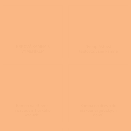
KRBOVÁ KAMNA S
Dvouplášťová
VÝMĚNÍKEM
teplovzdušná kamna
Kamna na dřevo s
Kamna na dřevo do
rozvodem horkého
nízkoenergetických
vzduchu
domů