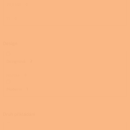
23,0 kW
0
11
0
Design
Designová
2
Norská
0
Moderní
1
Druh přikládání