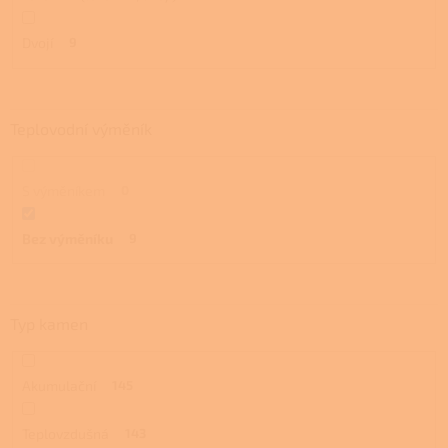
Dvojí
9
Teplovodní výměník
S výměníkem
0
Bez výměníku
9
Typ kamen
Akumulační
145
Teplovzdušná
143