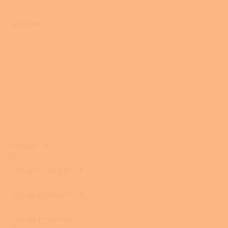
Kachlová
1
Keramická
0
Litina
0
Litina s kachlemi
0
Litina s keramikou
0
Litinová
3
Litinová keramická
6
Litinová s kachlemi
6
Litinová s mastkem
1