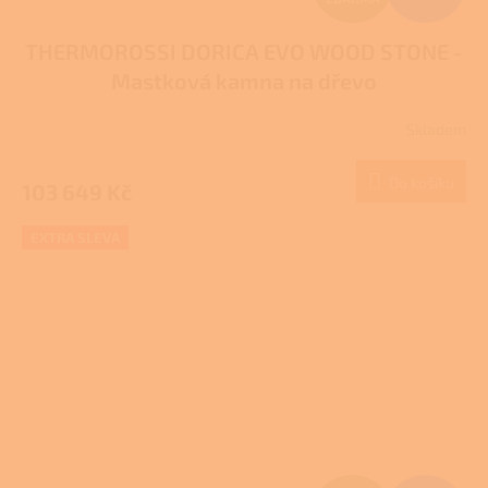
D
THERMOROSSI DORICA EVO WOOD STONE -
A
Mastková kamna na dřevo
R
Skladem
M
Do košíku
103 649 Kč
A
EXTRA SLEVA