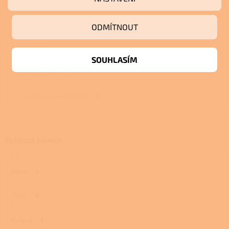
S troubou a plotnou
0
ODMÍTNOUT
S pecí
0
SOUHLASÍM
S pecí a plotnou
0
S troubou 340x277x390
0
Velikost kamen
Malá
1
Úzká
0
Kulatá
1