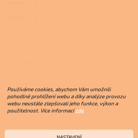
Do interiéru
9
Do prostoru
2
Na stavbu
0
Na terasu
0
Do maringotky
0
Na chalupu
0
Používáme cookies, abychom Vám umožnili
pohodlné prohlížení webu a díky analýze provozu
Vaření a pečení
webu neustále zlepšovali jeho funkce, výkon a
použitelnost. Více informací
zde
S troubou
0
NASTAVENÍ
S plotnou
0