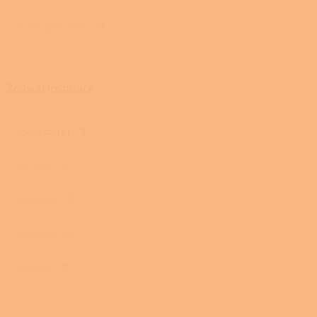
Horní uprostřed
0
Způsob instalace
Volně stojící
9
Na noze
0
Sloupová
0
Závěsná
0
Do rohu
0