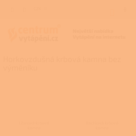
Přejít
na
CZK
NÁKUP
obsah
KOŠÍK
Horkovzdušná krbová kamna bez
výměníku
Litinová krbová
Kachlová krbová
kamna
kamna