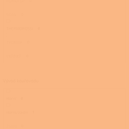
ROMOTOP
0
SCAN
0
THERMOROSSI
8
THORMA
0
VERNER
0
Vývod kouřovodu
Horní
8
Horní/zadní
1
Zadní
0