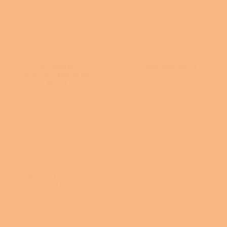
Hermeticky
Lázeňská kamna
uzavřená kamna na
dřevo
Krbová kamna na
dřevo a pelety
Ř