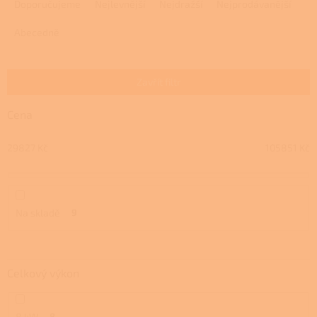
a
Doporučujeme
Nejlevnější
Nejdražší
Nejprodávanější
z
e
Abecedně
n
í
p
Zavřít filtr
r
o
Cena
d
u
29827
Kč
105851
Kč
k
t
ů
Na skladě
9
Celkový výkon
8 kW
8