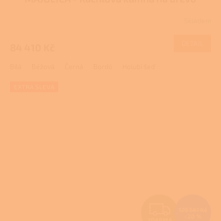
R
Skladem
M
DETAIL
84 410 Kč
A
Bílá
Béžová
Černá
Bordó
Holubí šeď
EXTRA SLEVA
Z
129 561 Kč
–20 %
ZDARMA