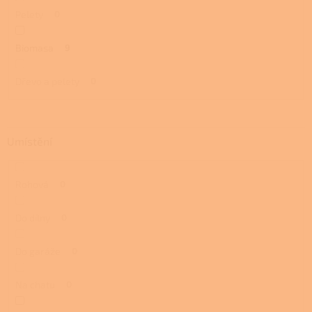
Pelety
0
Biomasa
9
Dřevo a pelety
0
Umístění
Rohová
0
Do dílny
0
Do garáže
0
Na chatu
0