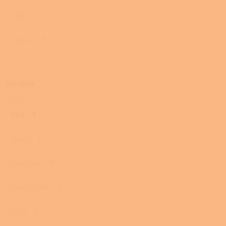
Velká
0
Otočná
0
Výrobce
ABX
1
Dovre
0
Eva Calòr
0
HAAS+SOHN
0
HEIN
0