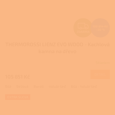
Z
132 314 Kč
–20 %
ZDARMA
D
THERMOROSSI LIENZ EVO WOOD - Kachlová
A
kamna na dřevo
R
Skladem
M
DETAIL
105 851 Kč
A
Bílá
Béžová
Bordó
Holubí šeď
Bílá - holubí šeď
EXTRA SLEVA