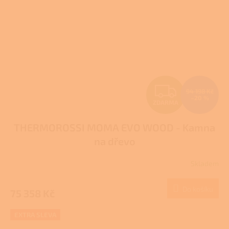
Z
94 198 Kč
–20 %
ZDARMA
D
THERMOROSSI MOMA EVO WOOD - Kamna
A
na dřevo
R
Skladem
M
Do košíku
75 358 Kč
A
EXTRA SLEVA