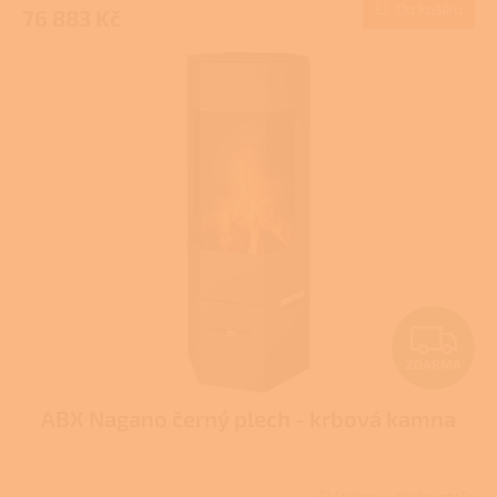
Do košíku
76 883 Kč
A
Z
ZDARMA
D
ABX Nagano černý plech - krbová kamna
A
R
Skladem u dodavatele