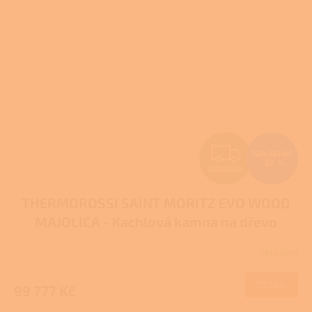
Z
124 721 Kč
–20 %
ZDARMA
D
THERMOROSSI SAINT MORITZ EVO WOOD
A
MAJOLICA - Kachlová kamna na dřevo
R
Skladem
Průměrné
M
hodnocení
produktu
DETAIL
99 777 Kč
A
je
5,0