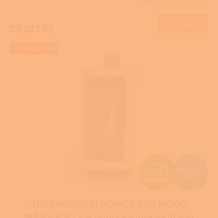
M
Do košíku
29 827 Kč
A
EXTRA SLEVA
Z
105 512 Kč
–20 %
ZDARMA
D
THERMOROSSI DORICA EVO WOOD
A
MAJOLICA - Kachlová kamna na dřevo