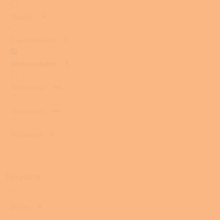
Mastek
4
S ventilátorem
1
Horkovzdušná
9
Stáložárná
44
Zplynovací
44
Prosklená
6
Typ paliva
Dřevo
9