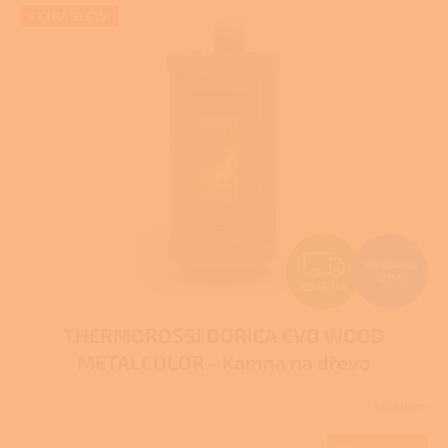
V
EXTRA SLEVA
ý
p
i
s
p
r
o
d
u
k
t
Z
ů
96 104 Kč
–20 %
ZDARMA
D
THERMOROSSI DORICA EVO WOOD
A
METALCOLOR - Kamna na dřevo
R
Skladem
M