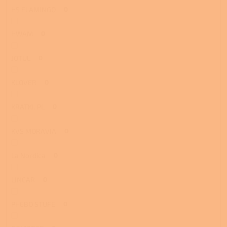
HS FLAMINGO
0
HWAM
0
JOTUL
0
KLOVER
0
KRATKI. PL
0
KVS MORAVIA
0
La Nordica
0
LINCAR
0
PHEBO STUFE
0