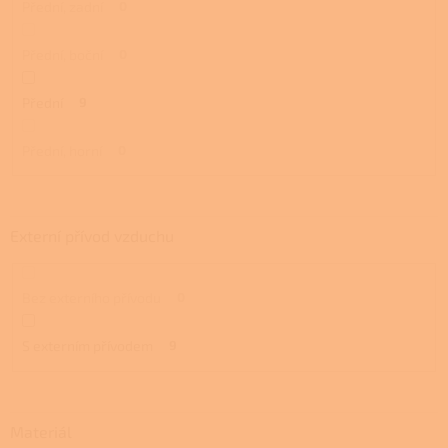
Přední, zadní
0
Přední, boční
0
Přední
9
Přední, horní
0
Externí přívod vzduchu
Bez externího přívodu
0
S externím přívodem
9
Materiál