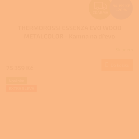
Z
94 199 Kč
–20 %
ZDARMA
D
THERMOROSSI ESSENZA EVO WOOD
A
METALCOLOR - Kamna na dřevo
R
Skladem
M
Do košíku
75 359 Kč
A
Novinka
EXTRA SLEVA