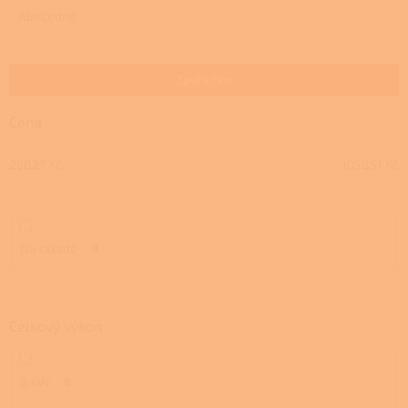
e
Abecedně
n
í
p
Zavřít filtr
r
o
Cena
d
u
29827
Kč
105851
Kč
k
t
ů
Na skladě
9
Celkový výkon
8 kW
8