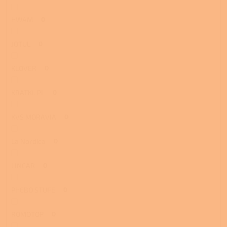
HWAM
0
JOTUL
0
KLOVER
0
KRATKI. PL
0
KVS MORAVIA
0
La Nordica
0
LINCAR
0
PHEBO STUFE
0
ROMOTOP
0