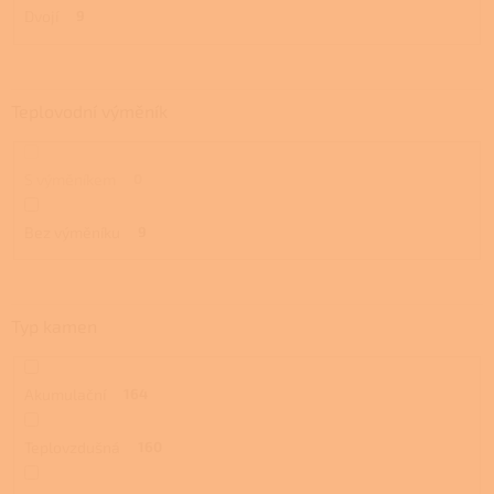
Dvojí
9
Teplovodní výměník
S výměníkem
0
Bez výměníku
9
Typ kamen
Akumulační
164
Teplovzdušná
160