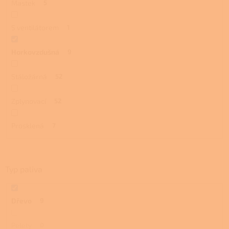
Mastek
5
S ventilátorem
1
Horkovzdušná
9
Stáložárná
52
Zplynovací
52
Prosklená
7
Typ paliva
Dřevo
9
Pelety
0