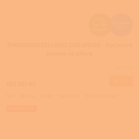
Z
132 314 Kč
–20 %
ZDARMA
D
THERMOROSSI LIENZ EVO WOOD - Kachlová
A
kamna na dřevo
R
Skladem
M
DETAIL
105 851 Kč
A
Bílá
Béžová
Bordó
Holubí šeď
Bílá - holubí šeď
EXTRA SLEVA