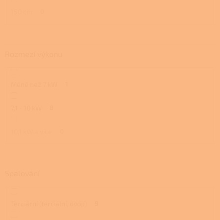
150 cm
0
Rozmezí výkonu
Méně než 7 kW
1
7,1 - 10 kW
8
10,1 kW a více
0
Spalování
Terciární (terciální, dvojí)
9