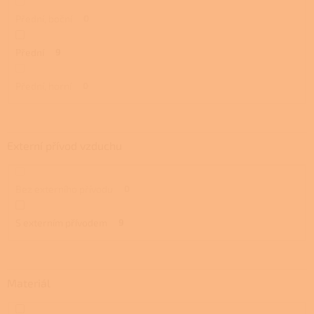
Přední, boční
0
Přední
9
Přední, horní
0
Externí přívod vzduchu
Bez externího přívodu
0
S externím přívodem
9
Materiál