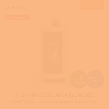
Do košíku
29 827 Kč
A
EXTRA SLEVA
Z
105 512 Kč
–20 %
ZDARMA
D
THERMOROSSI DORICA EVO WOOD
A
MAJOLICA - Kachlová kamna na dřevo
R