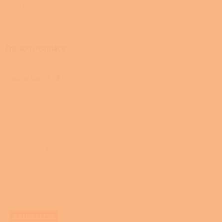
Horní uprostřed
0
Způsob instalace
Volně stojící
9
Na noze
0
Sloupová
0
Závěsná
0
Do rohu
0
V
EXTRA SLEVA
ý