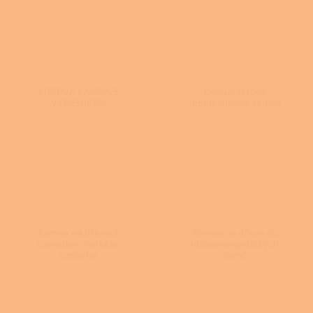
KRBOVÁ KAMNA S
Dvouplášťová
VÝMĚNÍKEM
teplovzdušná kamna
Kamna na dřevo s
Kamna na dřevo do
rozvodem horkého
nízkoenergetických
vzduchu
domů