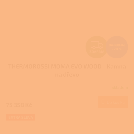
Z
94 198 Kč
–20 %
ZDARMA
D
THERMOROSSI MOMA EVO WOOD - Kamna
A
na dřevo
R
Skladem
M
Do košíku
75 358 Kč
A
EXTRA SLEVA