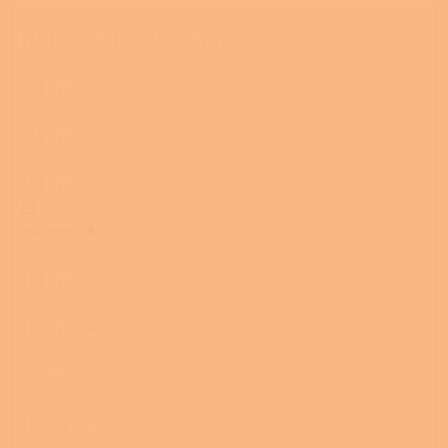
Pelety 80 mm, Dřevo 120 mm
0
120 mm
0
125 mm
0
130 mm
0
150 mm
9
160 mm
0
180 mm
0
200 mm
0
180 cm
0