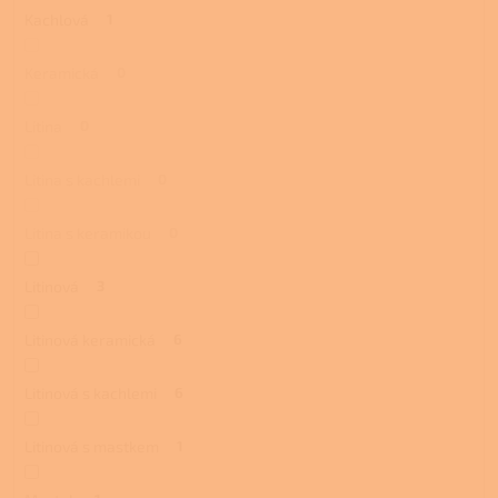
Kachlová
1
Keramická
0
Litina
0
Litina s kachlemi
0
Litina s keramikou
0
Litinová
3
Litinová keramická
6
Litinová s kachlemi
6
Litinová s mastkem
1