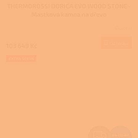
THERMOROSSI DORICA EVO WOOD STONE -
A
Mastková kamna na dřevo
R
Skladem
M
Do košíku
103 649 Kč
A
EXTRA SLEVA
Z
94 199 Kč