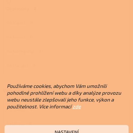
Do prostoru
2
Na stavbu
0
Na terasu
0
Do maringotky
0
Na chalupu
0
Používáme cookies, abychom Vám umožnili
Vaření a pečení
pohodlné prohlížení webu a díky analýze provozu
webu neustále zlepšovali jeho funkce, výkon a
použitelnost. Více informací
zde
S troubou
0
S plotnou
0
NASTAVENÍ