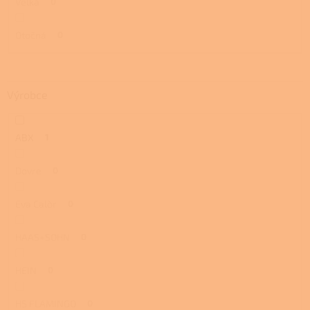
Velká
0
Otočná
0
Výrobce
ABX
1
Dovre
0
Eva Calòr
0
HAAS+SOHN
0
HEIN
0
HS FLAMINGO
0