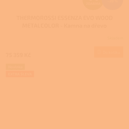
–20 %
ZDARMA
D
THERMOROSSI ESSENZA EVO WOOD
A
METALCOLOR - Kamna na dřevo
R
Skladem
M
Do košíku
75 359 Kč
A
Novinka
EXTRA SLEVA