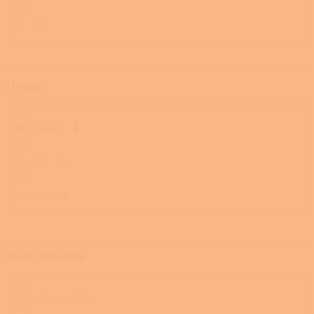
11
0
Design
Designová
2
Norská
0
Moderní
1
Druh přikládání
Přední, zadní
0