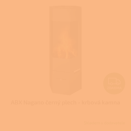
Z
ZDARMA
D
ABX Nagano černý plech - krbová kamna
A
R
Skladem u dodavatele
M