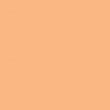
16 kW
0
9 kW
1
5 kW
0
21 kW
0
25 kW
0
10 kW/13 kW uhlí
0
10kW / 13kW uhlí
0
4 kW
0
7kW
0
23,0 kW
0