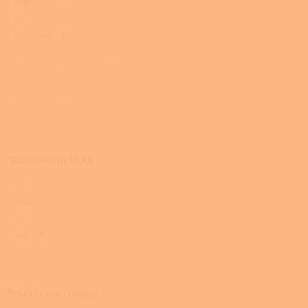
Mastek
1
Ocelová
1
Ocelová s mastkem
0
Pískovec
0
Nízkoenergetická
Ano
1
Ne
8
Průměr kouřovodu