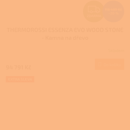
Z
118 489 Kč
–20 %
ZDARMA
D
THERMOROSSI ESSENZA EVO WOOD STONE
A
- Kamna na dřevo
R
Skladem
M
Do košíku
94 791 Kč
A
EXTRA SLEVA