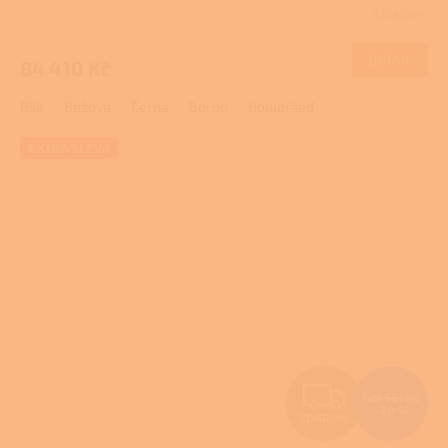
Skladem
M
DETAIL
84 410 Kč
A
Bílá
Béžová
Černá
Bordó
Holubí šeď
EXTRA SLEVA
Z
129 561 Kč
–20 %
ZDARMA
D