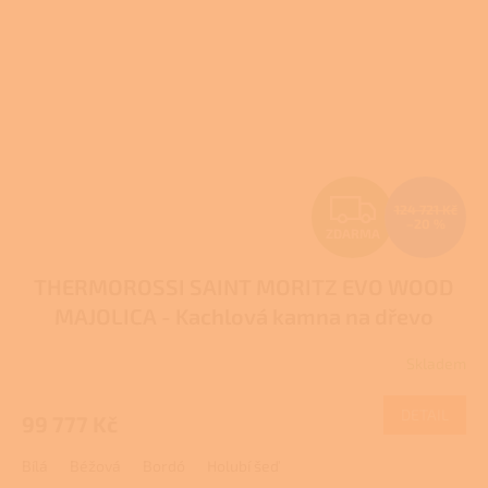
Z
124 721 Kč
–20 %
ZDARMA
D
THERMOROSSI SAINT MORITZ EVO WOOD
A
MAJOLICA - Kachlová kamna na dřevo
R
Skladem
Průměrné
M
hodnocení
produktu
DETAIL
99 777 Kč
A
je
5,0
Bílá
Béžová
Bordó
Holubí šeď
z