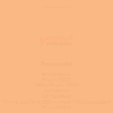
5
hvězdiček.
9
položek celkem
O
v
l
Z
á
á
d
p
a
a
c
t
í
í
p
r
v
k
Provozovatel
y
v
RJ-Trading s.r.o.
ý
Amurská 855/1,
p
Praha - Vršovice, 100 00
i
s
IČO: 03119319
u
DIČ: CZ03119319
Firma je zapsána u C 392044 vedená u Městského soudu v
Praze C 392044.