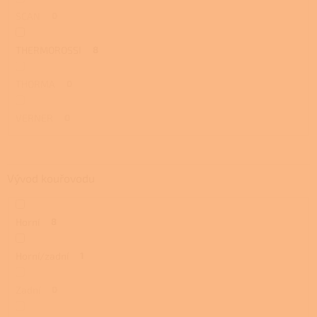
SCAN
0
THERMOROSSI
8
THORMA
0
VERNER
0
Vývod kouřovodu
Horní
8
Horní/zadní
1
Zadní
0