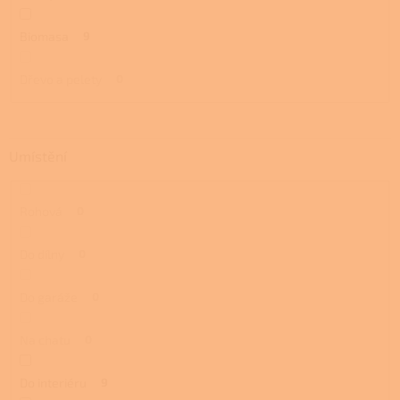
Biomasa
9
Dřevo a pelety
0
Umístění
Rohová
0
Do dílny
0
Do garáže
0
Na chatu
0
Do interiéru
9