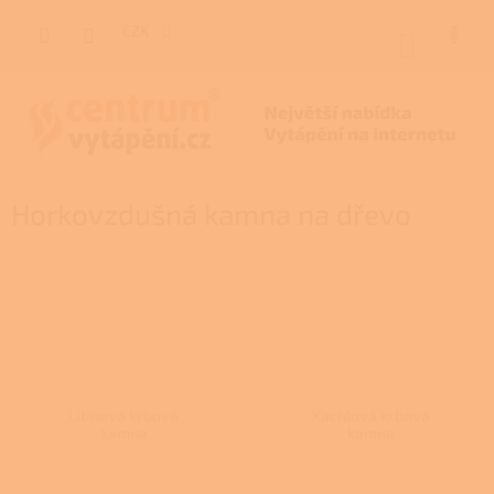
Přejít
na
CZK
NÁKUP
obsah
KOŠÍK
Horkovzdušná kamna na dřevo
Litinová krbová
Kachlová krbová
kamna
kamna