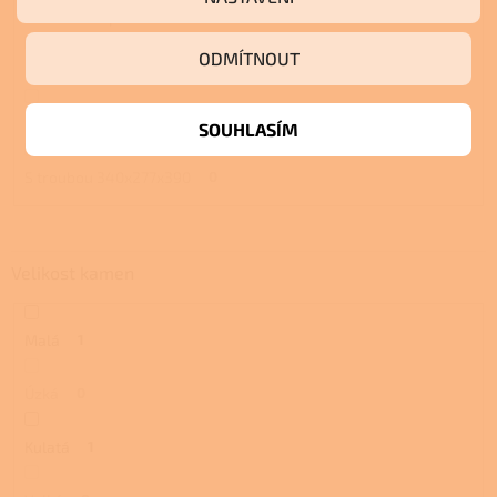
S troubou a plotnou
0
ODMÍTNOUT
S pecí
0
S pecí a plotnou
0
SOUHLASÍM
S troubou 340x277x390
0
Velikost kamen
Malá
1
Úzká
0
Kulatá
1