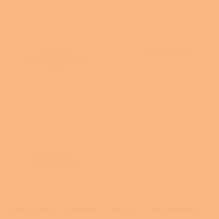
Hermeticky
Lázeňská kamna
uzavřená kamna na
dřevo
Krbová kamna na
dřevo a pelety
Ř
a
Doporučujeme
Nejlevnější
Nejdražší
Nejprodávanější
z