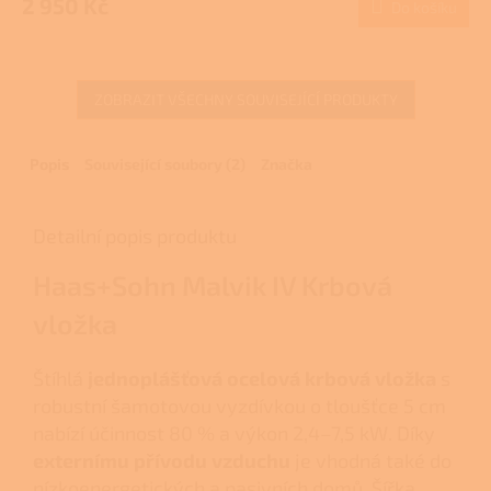
2 950 Kč
Do košíku
A
ZOBRAZIT VŠECHNY SOUVISEJÍCÍ PRODUKTY
Popis
Související soubory (2)
Značka
Detailní popis produktu
Haas+Sohn Malvik IV Krbová
vložka
Štíhlá
jednoplášťová ocelová krbová vložka
s
robustní šamotovou vyzdívkou o tloušťce 5 cm
nabízí účinnost 80 % a výkon 2,4–7,5 kW. Díky
externímu přívodu vzduchu
je vhodná také do
nízkoenergetických a pasivních domů. Šířka