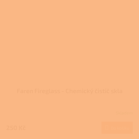
Faren Fireglass - Chemický čistič skla
Skladem
Průměrné
hodnocení
produktu
250 Kč
Do košíku
je
3,7