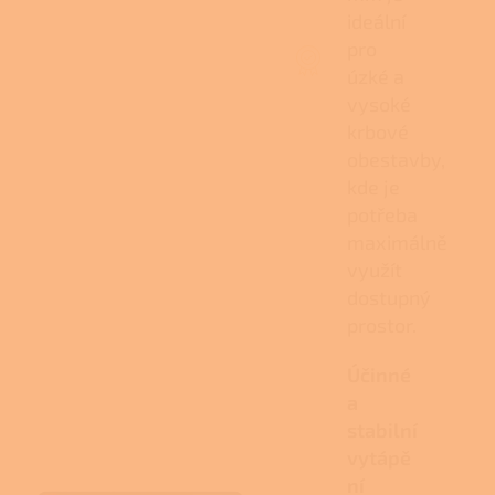
ideální
pro
úzké a
vysoké
krbové
obestavby,
kde je
potřeba
maximálně
využít
dostupný
prostor.
Účinné
a
stabilní
vytápě
ní