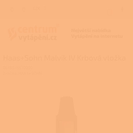
Přejít
na
CZK
NÁKUP
obsah
KOŠÍK
Haas+Sohn Malvik IV Krbová vložka
0618516570000
Značka:
HAAS+SOHN