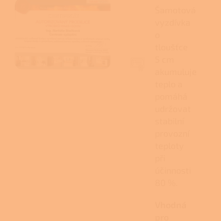
Šamotová
vyzdívka
o
tloušťce
5 cm
akumuluje
teplo a
pomáhá
udržovat
stabilní
provozní
teploty
při
účinnosti
80 %.
Vhodná
pro