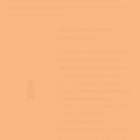
pouhých 430 mm usnadňuje instalaci do úzkých
a vysokých obestaveb.
Teplo i tam, kde není
mnoho místa
Malvik IV umožňuje připojení
kouřovodu
horním nebo
zadním vývodem
, takže se
snadno přizpůsobí návrhu
krbu. Šamotové topeniště
přispívá k
akumulaci tepla a
stabilnímu provozu
,
zatímco ocelová konstrukce
zajišťuje šetrnější
povrchovou teplotu v
obytném prostoru. Vložka je
určena pro kusové dřevo a