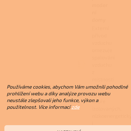
moder
ní
domy
Externí
přívod
vzduchu
omezuje
spalování
vzduchu
z
místnosti
a hodí
Používáme cookies, abychom Vám umožnili pohodlné
prohlížení webu a díky analýze provozu webu
se do
neustále zlepšovali jeho funkce, výkon a
dobře
použitelnost. Více informací
zde
izolovaných,
nízkoenergetick
i
pasivních