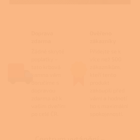
Doprava
Ověřeno
zdarma
zákazníky
Žádné skryté
Přidejte se k
poplatky –
více než 500
tato krbová
zákazníkům,
kamna vám
kteří tento
doručíme s
produkt
dopravou
zakoupili před
zdarma až k
vámi a hodnotí
vašim dveřím
ho s maximální
po celé ČR.
spokojeností.
Centrum vytápění –