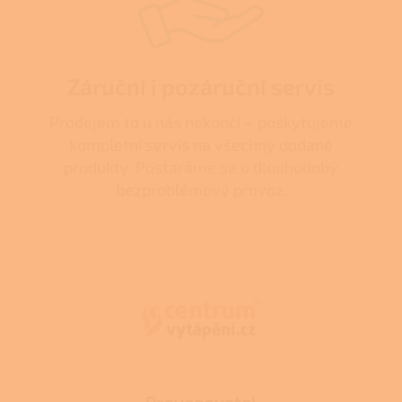
Záruční i pozáruční servis
Prodejem to u nás nekončí – poskytujeme
kompletní servis na všechny dodané
produkty. Postaráme se o dlouhodobý
bezproblémový provoz.
Z
á
p
a
t
í
Provozovatel