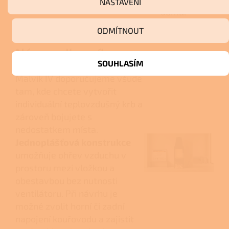
NASTAVENÍ
domů.
ODMÍTNOUT
Názor odborníka
SOUHLASÍM
Malvik IV doporučujeme všude
tam, kde chcete vytvořit
individuální teplovzdušný krb a
zároveň bojujete s
nedostatkem místa.
Jednoplášťová konstrukce
umožňuje ohřev vzduchu v
prostoru mezi vložkou a
obestavbou bez nutnosti
ventilátoru. Při návrhu je
možné zvolit horní či zadní
napojení kouřovodu a zajistit