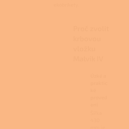
ekobrikety.
Proč zvolit
krbovou
vložku
Malvik IV
Úzké a
praktic
ké
proved
ení
Šířka
430
mm je