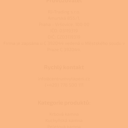
RJ-Trading s.r.o.
Amurská 855/1,
Praha - Vršovice, 100 00
IČO: 03119319
DIČ: CZ03119319
Firma je zapsána u C 392044 vedená u Městského soudu v
Praze C 392044.
Rychlý kontakt
info@centrumvytapeni.cz
(+420) 778 500 111
Kategorie produktů:
Krbová kamna
Kuchyňská kamna
Peletová kamna