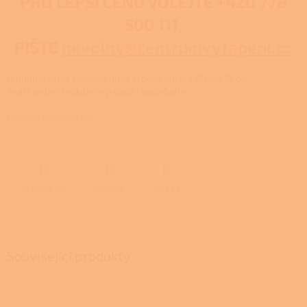
PRO LEPŠÍ CENU VOLEJTE
+420 778
500 111,
PIŠTE
nevolny@centrumvytapeni.cz
Jednoplášťová celoplechová krbová vložka Malvik IV od
značkového českého výrobce Haas+Sohn.
Detailní informace
ZEPTAT SE
HLÍDAT
SDÍLET
Související produkty