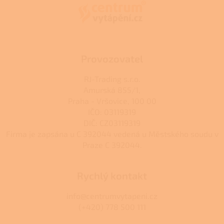
a
p
t
r
í
v
k
y
v
Provozovatel
ý
p
RJ-Trading s.r.o.
i
Amurská 855/1,
s
Praha - Vršovice, 100 00
u
IČO: 03119319
DIČ: CZ03119319
Firma je zapsána u C 392044 vedená u Městského soudu v
Praze C 392044.
Rychlý kontakt
info@centrumvytapeni.cz
(+420) 778 500 111