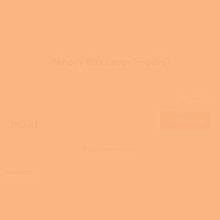
Pěnový filtr Lavor (modrý)
Skladem
Do košíku
150 Kč
9
položek celkem
O
v
l
Hepa filtry.
á
d
Z
a
á
c
p
í