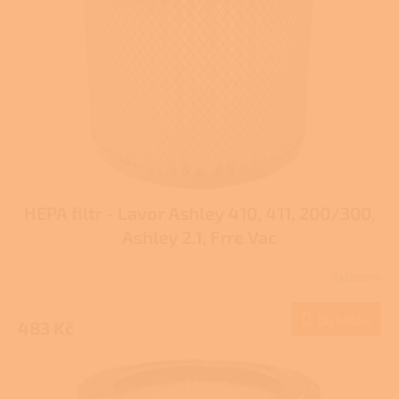
ů
p
r
o
d
u
k
t
ů
HEPA filtr - Lavor Ashley 410, 411, 200/300,
Ashley 2.1, Frre Vac
Skladem
Do košíku
483 Kč