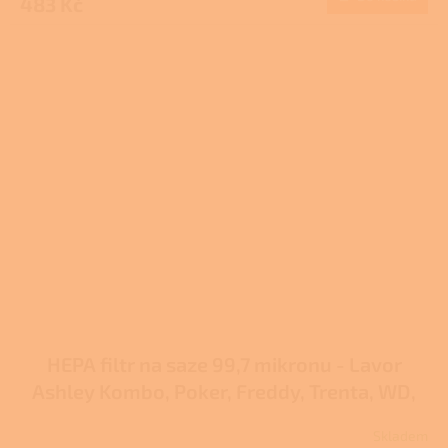
483 Kč
je
3,0
z
5
hvězdiček.
HEPA filtr na saze 99,7 mikronu - Lavor
Ashley Kombo, Poker, Freddy, Trenta, WD,
FREE VAC
Skladem