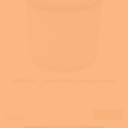
HEPA filtr - Lavor Ashley Freddy, Kombo
Skladem
Do košíku
483 Kč