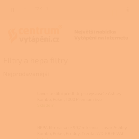
Přejít
na
CZK
NÁKUP
obsah
KOŠÍK
Filtry a hepa filtry
Nejprodávanější
Lavor textilní předfiltr pro vysavače Ashley
Kombo, Poker, 1000 Premium Evo
Skladem
HEPA filtr na saze 99,7 mikronu - Lavor Ashley
Kombo, Poker, Freddy, Trenta, WD, FREE VAC