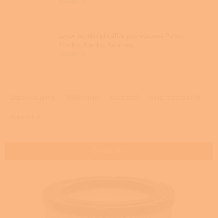
Skladem
Lavor textilní předfiltr pro vysavač Poker,
Freddy, Kombo, Swimmy
Skladem
Ř
a
Doporučujeme
Nejlevnější
Nejdražší
Nejprodávanější
z
e
Abecedně
n
í
p
Otevřít filtr
r
o
V
d
ý
u
p
k
i
t
s