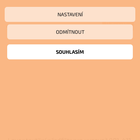
Skladem
NASTAVENÍ
Do košíku
950 Kč
ODMÍTNOUT
SOUHLASÍM
Lavor textilní předfiltr pro vysavač 901, 411,