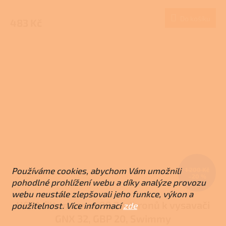
Do košíku
483 Kč
Používáme cookies, abychom Vám umožnili
1 200 Kč
–20 %
pohodlné prohlížení webu a díky analýze provozu
webu neustále zlepšovali jeho funkce, výkon a
HEPA filtr na saze 99,7 mikronů k vysavači
použitelnost. Více informací
zde
GNX 32, GBP 20, Swimmy