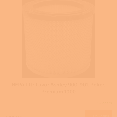
HEPA filtr Lavor Ashley 900, 901, Poker,
Premium 1000
Skladem
Průměrné
hodnocení
produktu
Do košíku