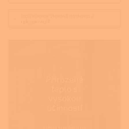
Jsou kamna vhodná do domu s
rekuperací?
Přirozené
teplo s
vysokou
účinností
Užijte si pohled na