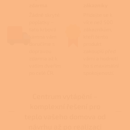
zdarma
zákazníky
Žádné skryté
Přidejte se k
poplatky –
více než 500
tato krbová
zákazníkům,
kamna vám
kteří tento
doručíme s
produkt
dopravou
zakoupili před
zdarma až k
vámi a hodnotí
vašim dveřím
ho s maximální
po celé ČR.
spokojeností.
Centrum vytápění –
komplexní řešení pro
teplo vašeho domova od
návrhu až po realizaci