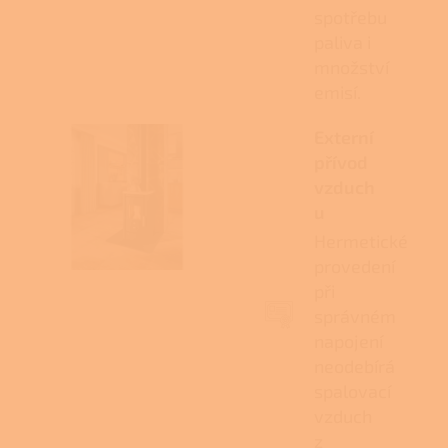
spotřebu
paliva i
množství
emisí.
Externí
přívod
vzduch
u
Hermetické
provedení
při
správném
napojení
neodebírá
spalovací
vzduch
z