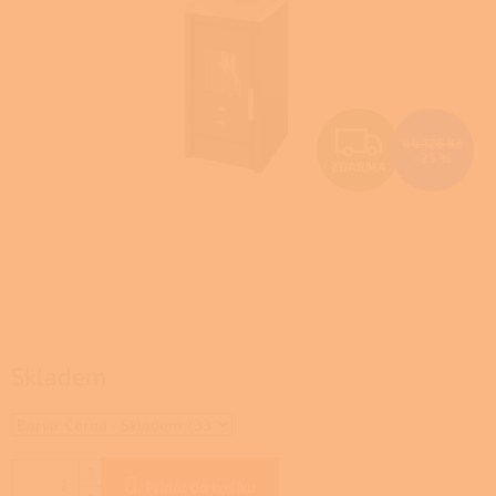
Z
44 126 Kč
–25 %
ZDARMA
D
A
R
M
A
Skladem
Přidat do košíku