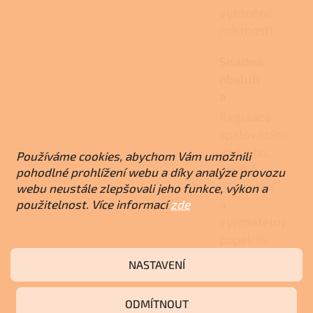
vytápěné
místnosti.
Snadná
obsluh
a
Regulace
spalovacího
vzduchu,
Používáme cookies, abychom Vám umožnili
přední
pohodlné prohlížení webu a díky analýze provozu
přikládání
webu neustále zlepšovali jeho funkce, výkon a
a
použitelnost. Více informací
zde
vyjímatelný
popelník
usnadňují
NASTAVENÍ
každodenní
provoz.
ODMÍTNOUT