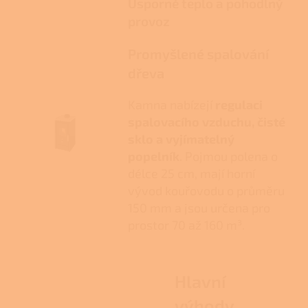
Úsporné teplo a pohodlný
provoz
Promyšlené spalování
dřeva
Kamna nabízejí
regulaci
spalovacího vzduchu, čisté
sklo a vyjímatelný
popelník
. Pojmou polena o
délce 25 cm, mají horní
vývod kouřovodu o průměru
150 mm a jsou určena pro
prostor 70 až 160 m³.
Hlavní
výhody