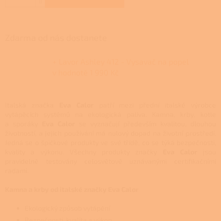
Zdarma od nás dostanete
+ Lavor Ashley 412 - Vysavač na popel
v hodnotě 1 990 Kč
Italská značka
Eva Calor
patří mezi přední italské výrobce
vytápěcích systémů na ekologická paliva. Kamna, krby, kotle
a sporáky
Eva Calor
se vyznačují především kvalitou, dlouhou
životností, a jejich používání má nulový dopad na životní prostředí.
Jedná se o špičkové produkty ve své třídě, co se týká bezpečnosti,
kvality a výkonu. Všechny produkty značky
Eva Calor
jsou
pravidelně testovány celosvětově uznávanými certifikačními
radami.
Kamna a krby od italské značky Eva Calor
Ekologický způsob vytápění
Bezpečnosti, kvalita a výkon