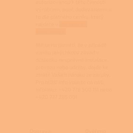
autorizovanou k této činnosti
výrobcem, popř. dodavatelem a
to dle platného ceníku, který
najdete v
Obchodních
podmínkách.
Mějte na paměti, že v případě
vzniku jakýchkoliv závad v
důsledku nesprávné instalace,
provozu nebo údržby, dojde ke
ztrátě Vašich nároku ze záruky.
Pro bližší info volejte na naši
infolinku: +420 778 500 111 nebo
+420 777 285 001
Doprava
Ověřeno