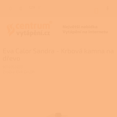
Přejít
na
CZK
NÁKUP
obsah
KOŠÍK
Eva Calor Sandra - Krbová kamna na
dřevo
9016053200
Značka:
EVA CALÓR