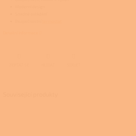
Moderní design
Snadné ovládání
Bezpečnostní
termostat
Detailní informace
ZEPTAT SE
HLÍDAT
SDÍLET
Související produkty