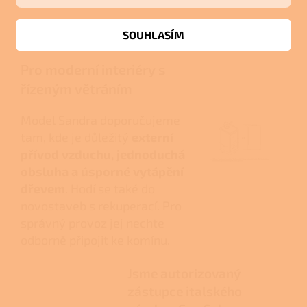
Názor odborníka
SOUHLASÍM
Pro moderní interiéry s
řízeným větráním
Model Sandra doporučujeme
tam, kde je důležitý
externí
přívod vzduchu, jednoduchá
obsluha a úsporné vytápění
dřevem
. Hodí se také do
novostaveb s rekuperací. Pro
správný provoz jej nechte
odborně připojit ke komínu.
Jsme autorizovaný
zástupce italského