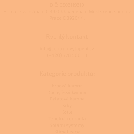
DIČ: CZ03119319
Firma je zapsána u C 392044 vedená u Městského soudu v
Praze C 392044.
Rychlý kontakt
info@centrumvytapeni.cz
(+420) 778 500 111
Kategorie produktů:
Krbová kamna
Kuchyňská kamna
Peletová kamna
Krby
Kotle
Tepelná čerpadla
Solární systémy
Klimatizace