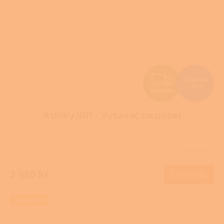
Z
3 289 Kč
–10 %
ZDARMA
D
Ashley 901 - Vysavač na popel
A
R
Skladem
M
2 950 Kč
Do košíku
A
SKLADEM