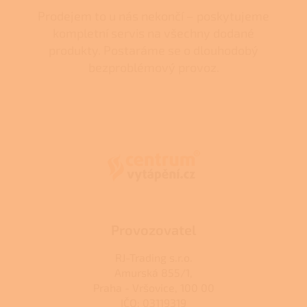
Prodejem to u nás nekončí – poskytujeme
kompletní servis na všechny dodané
produkty. Postaráme se o dlouhodobý
bezproblémový provoz.
Z
á
p
a
t
í
Provozovatel
RJ-Trading s.r.o.
Amurská 855/1,
Praha - Vršovice, 100 00
IČO: 03119319