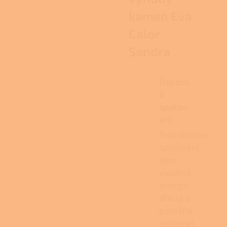
kamen Eva
Calor
Sandra
Úsporn
é
spalov
ání
Trojnásobné
spalování
lépe
využívá
energii
dřeva a
pomáhá
snižovat