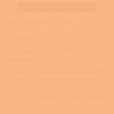
5
ZOBRAZIT VŠECHNY SOUVISEJÍCÍ PRODUKTY
hvězdiček.
Popis
Související soubory (1)
Značka
Detailní popis produktu
Eva Calor Sandra - Krbová kamna
na dřevo
Volně stojící ocelová kamna spojují
výkon 7 kW,
účinnost 85,3 % a nízkou spotřebu dřeva
.
Hermetické provedení s externím přívodem
vzduchu neodebírá vzduch z místnosti a
trojnásobné spalování pomáhá omezit spotřebu
paliva i emise.