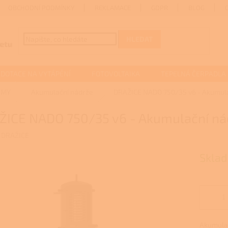
OBCHODNÍ PODMÍNKY
REKLAMACE
GDPR
BLOG
HLEDAT
DOTACE NA VYTÁPĚNÍ
FOTOVOLTAIKA
TEPELNÁ ČERPADLA
ÉMY
Akumulační nádrže
DRAŽICE NADO 750/35 v6 - Akumula
ŽICE NADO 750/35 v6 - Akumulační nád
:
DRAŽICE
Sklad
Akumulač