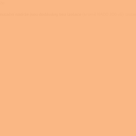
že.
ulační nádrže jsou dodávány bez izolace
(kromě NADO 300 v6). Izola