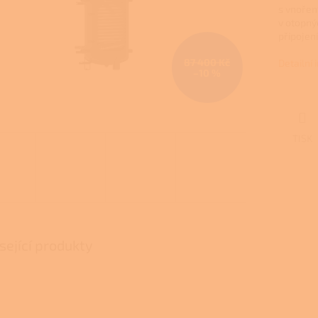
s vnoře
v otopný
připojení
87 400 Kč
Detailní
–10 %
TISK
sející produkty