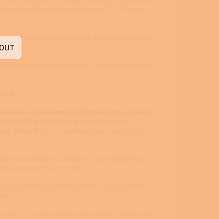
ožňuje elektrická topná jednotka TJ 6/4" nebo
umožňuje
optimální chod kotle na příznivé teplotě
OUT
pravenou vodu, destilovanou vodu, dále je vhodné
 v6
rezovým výměníkem pro přípravu teplé užitkové
ení dalšího zdroje
tepla
(např. solárních
né těleso TJ 6/4“ s prodlouženou chladicí částí,
ž šroubovací topné jednotky TJ s prodlouženou
ků i jejich množství změnit.
ipojení dalšího topného systému (např. SOLAR).
vody.
u 20, 25, 35 nebo 45 litrů dle velikosti akumulační