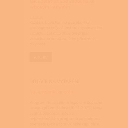
Jak udělat přívod vzduchu ke
krbovým kamnům
9.3.2026
Každá krbová kamna potřebují ke
správnému hoření dostatek spalovacího
vzduchu. Zatímco dříve byl přísun
vzduchu do domů zajištěn přirozeně –
díky netě...
ARCHIV
DOTACE NA VYTÁPĚNÍ
Nová zelená úsporám
Program Nová zelená úsporám dočasně
uzavírá příjem žádostí 10. 11. 2025 Nová
zelená úsporám, jeden z
nejúspěšnějších programů na podporu
energetických úspor v České republice,