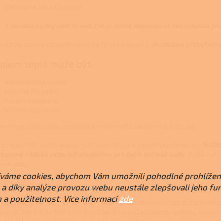
Děkujeme za pochopení!
Z důvodů výšky nádrže nad 2 m je nutné objednávat individuální pře
ulační nádrže českého výrobce Dražice slouží k
akumulaci přebytečn
ojem tepla může být:
kotel na tuhá paliva
tepelné čerpadlo
solární kolektory
krbová vložka atd.
eré typy nádrží mají možnost kombinovat i zapojení více zdrojů.
že typu
NAD
slouží
pouze k ukládání tepla v topném systému
, typ
NADO 
tované nádobě nebo její předehřev pro další ohřívač vody
. Trubkové 
kové vody.
váme cookies, abychom Vám umožnili pohodlné prohlížen
a díky analýze provozu webu neustále zlepšovali jeho fu
 a použitelnost. Více informací
zde
je závislé na teplotě topné vody, která se akumuluje v nádrži. Zapojení
luje přímo ohřev TUV ve vnitřní nádrži na požadovanou teplotu, naopak
adlo TUV jen předehřeje a je nutné zařadit další (například) elektrick