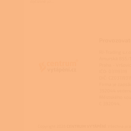
dočasně uz...
Z
á
p
a
Provozovat
t
í
RJ-Trading s.r.o
Amurská 855/1
Praha - Vršovi
IČO: 03119319
DIČ: CZ0311931
Firma je zapsá
392044 veden
Městského sou
C 392044.
Copyright 2026
CENTRUM VYTÁPĚNÍ
. Všechna pr