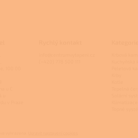
el
Rychlý kontakt
Kategori
.
info@centrumvytapeni.cz
Krbová kam
,
(+420) 778 500 111
Kuchyňská
ce, 100 00
Peletová k
Krby
9
Kotle
na u C
Tepelná čer
á u
Solární sys
du v Praze
Klimatizace
Topné syst
áva vyhrazena.
Upravit nastavení cookies