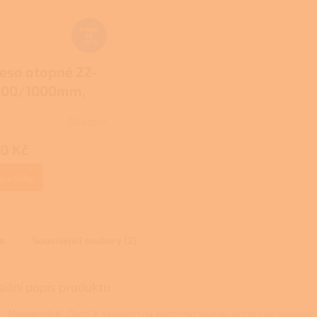
7 800
Kč
–10 %
leso otopné 22-
600/1000mm,
W, multifunkční,
Skladem
entilem, s úchyty
0 Kč
o košíku
s
Související soubory (2)
ailní popis produktu
Upozornění:
Zboží je skladem na extermín skladu, proto i při osobní