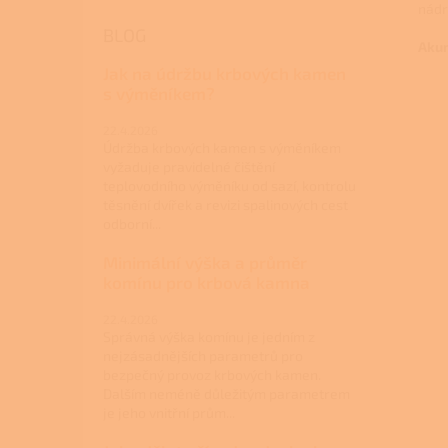
nádr
BLOG
Akum
Jak na údržbu krbových kamen
s výměníkem?
22.4.2026
Údržba krbových kamen s výměníkem
vyžaduje pravidelné čištění
teplovodního výměníku od sazí, kontrolu
těsnění dvířek a revizi spalinových cest
odborní...
Minimální výška a průměr
komínu pro krbová kamna
22.4.2026
Správná výška komínu je jedním z
nejzásadnějších parametrů pro
bezpečný provoz krbových kamen.
Dalším neméně důležitým parametrem
je jeho vnitřní prům...