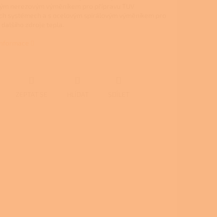
ným nerezovým výměníkem pro přípravu TUV
ch systémech a s ocelovým spirálovým výměníkem pro
 dalšího zdroje tepla.
 informace
ZEPTAT SE
HLÍDAT
SDÍLET