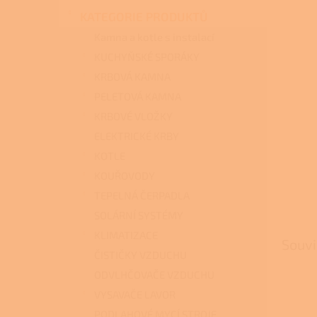
n
KATEGORIE PRODUKTŮ
e
l
Kamna a kotle s instalací
KUCHYŇSKÉ SPORÁKY
KRBOVÁ KAMNA
PELETOVÁ KAMNA
KRBOVÉ VLOŽKY
ELEKTRICKÉ KRBY
KOTLE
KOUŘOVODY
TEPELNÁ ČERPADLA
SOLÁRNÍ SYSTÉMY
KLIMATIZACE
Souvi
ČISTIČKY VZDUCHU
ODVLHČOVAČE VZDUCHU
VYSAVAČE LAVOR
PODLAHOVÉ MYCÍ STROJE