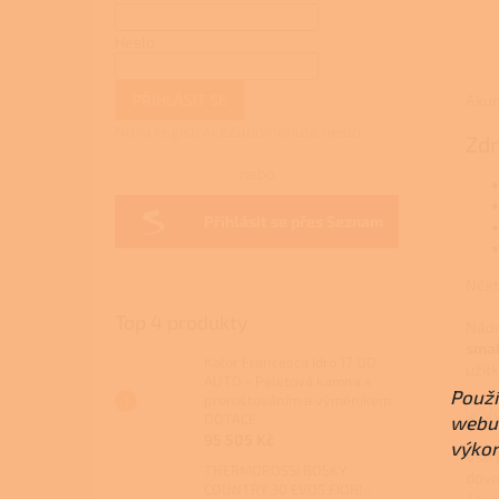
Heslo
Akum
PŘIHLÁSIT SE
Nová registrace
Zapomenuté heslo
Zdr
nebo
Přihlásit se přes Seznam
Někt
Top 4 produkty
Nádr
smal
Kalor Francesca Idro 17 DD
užit
AUTO - Peletová kamna s
Použí
proroštováním a výměníkem
DOTACE
webu 
95 505 Kč
výkon
Vše 
THERMOROSSI BOSKY
dovo
COUNTRY 30 EVO5 FIORI -
čerp