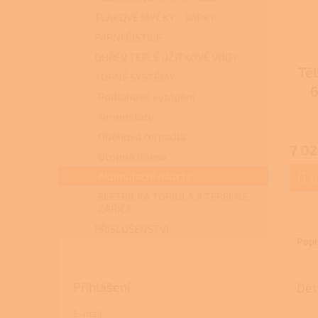
TLAKOVÉ MYČKY - VAPKY
PARNÍ ČISTIČE
OHŘEV TEPLÉ UŽITKOVÉ VODY
Tě
TOPNÉ SYSTÉMY
Podlahové vytápění
1713
Termostaty
s v
Oběhová čerpadla
7 02
Otopná tělesa
Akumulační nádrže
D
ELETRICKÁ TOPIDLA A TEPELNÉ
ZÁŘIČE
PŘÍSLUŠENSTVÍ
Popi
Přihlášení
Det
E-mail