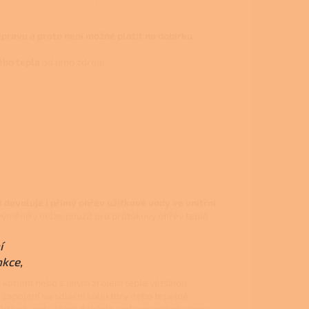
pravu a proto není možné platit na dobírku.
ého tepla
od jeho zdroje.
dovoluje i přímý ohřev užitkové vody ve vnitřní
výměníky nelze použít pro průtokový ohřev teplé
í
nkce,
 s kotlem nebo s jiným zrojem tepla většinou
 zapojení na solární kolektory nebo tepelné
ý ohřívač vody, který dohřeje vodu na požadovanou