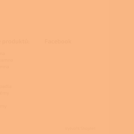
e produktů:
Facebook
na
 kamna
amna
padla
témy
émy
Vytvořil Shoptet