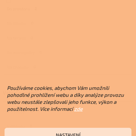
Do prostoru
2
Na stavbu
0
Na terasu
0
Do maringotky
0
Na chalupu
0
Používáme cookies, abychom Vám umožnili
Vaření a pečení
pohodlné prohlížení webu a díky analýze provozu
webu neustále zlepšovali jeho funkce, výkon a
použitelnost. Více informací
zde
S troubou
0
S plotnou
0
NASTAVENÍ