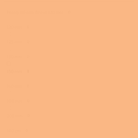
Pelety 80 mm, Dřevo 120 mm
0
120 mm
0
125 mm
0
130 mm
0
150 mm
9
160 mm
0
180 mm
0
200 mm
0
180 cm
0