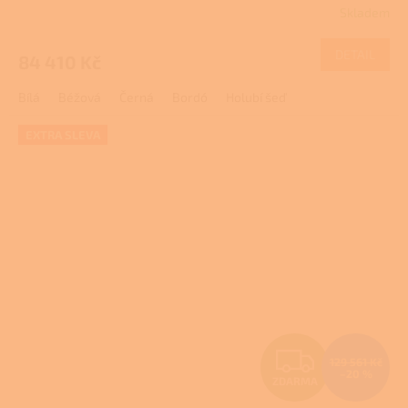
Skladem
M
DETAIL
84 410 Kč
A
Bílá
Béžová
Černá
Bordó
Holubí šeď
EXTRA SLEVA
Z
129 561 Kč
–20 %
ZDARMA
D