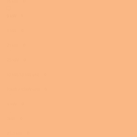
16 kW
0
9 kW
1
5 kW
0
21 kW
0
25 kW
0
10 kW/13 kW uhlí
0
10kW / 13kW uhlí
0
4 kW
0
7kW
0
23,0 kW
0