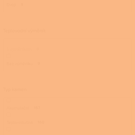
Dvojí
9
Teplovodní výměník
S výměníkem
0
Bez výměníku
9
Typ kamen
Akumulační
167
Teplovzdušná
160