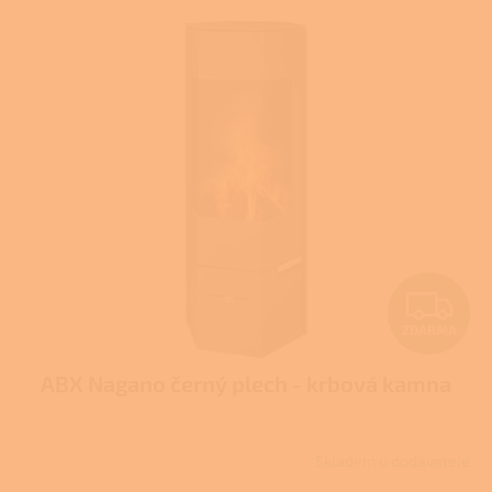
Z
ZDARMA
D
ABX Nagano černý plech - krbová kamna
A
R
Skladem u dodavatele
M