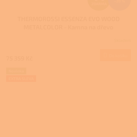
–20 %
ZDARMA
D
THERMOROSSI ESSENZA EVO WOOD
A
METALCOLOR - Kamna na dřevo
R
Skladem
M
Do košíku
75 359 Kč
A
Novinka
EXTRA SLEVA