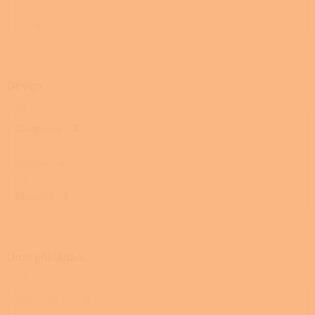
11
0
Design
Designová
2
Norská
0
Moderní
1
Druh přikládání
Přední, zadní
0