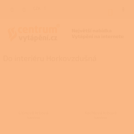
Přejít
na
CZK
NÁKUP
obsah
KOŠÍK
Do interiéru Horkovzdušná
Litinová krbová
Kachlová krbová
kamna
kamna