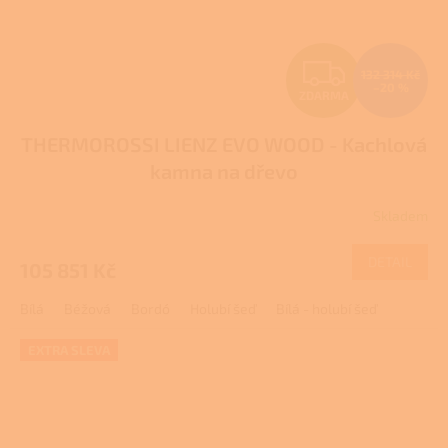
Z
132 314 Kč
–20 %
ZDARMA
D
THERMOROSSI LIENZ EVO WOOD - Kachlová
A
kamna na dřevo
R
Skladem
M
DETAIL
105 851 Kč
A
Bílá
Béžová
Bordó
Holubí šeď
Bílá - holubí šeď
EXTRA SLEVA