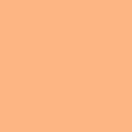
KRBOVÁ KAMNA S
Dvouplášťová
VÝMĚNÍKEM
teplovzdušná kamna
Kamna na dřevo s
Kamna na dřevo do
rozvodem horkého
nízkoenergetických
vzduchu
domů