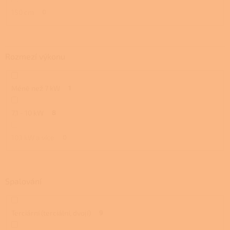
150 cm
0
Rozmezí výkonu
Méně než 7 kW
1
7,1 - 10 kW
8
10,1 kW a více
0
Spalování
Terciární (terciální, dvojí)
9