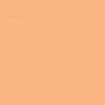
SCAN
0
THERMOROSSI
8
THORMA
0
VERNER
0
Vývod kouřovodu
Horní
8
Horní/zadní
1
Zadní
0