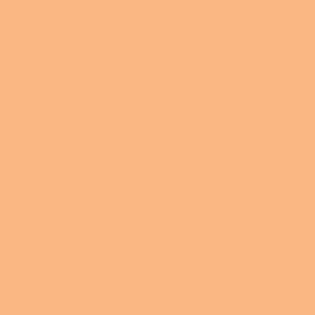
HWAM
0
JOTUL
0
KLOVER
0
KRATKI. PL
0
KVS MORAVIA
0
La Nordica
0
LINCAR
0
PHEBO STUFE
0
ROMOTOP
0