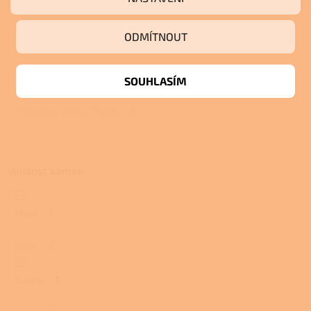
S troubou a plotnou
0
ODMÍTNOUT
S pecí
0
S pecí a plotnou
0
SOUHLASÍM
S troubou 340x277x390
0
Velikost kamen
Malá
1
Úzká
0
Kulatá
1