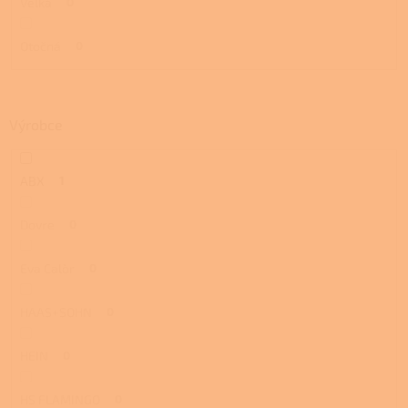
Velká
0
Otočná
0
Výrobce
ABX
1
Dovre
0
Eva Calòr
0
HAAS+SOHN
0
HEIN
0
HS FLAMINGO
0