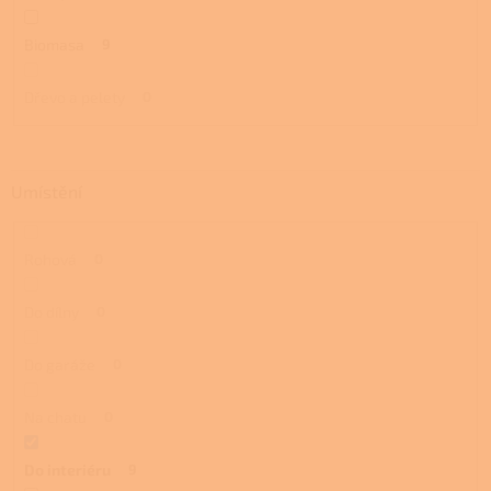
Biomasa
9
Dřevo a pelety
0
Umístění
Rohová
0
Do dílny
0
Do garáže
0
Na chatu
0
Do interiéru
9