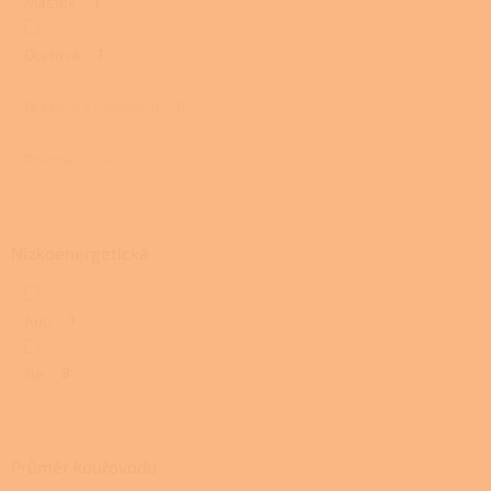
Mastek
1
Ocelová
1
Ocelová s mastkem
0
Pískovec
0
Nízkoenergetická
Ano
1
Ne
8
Průměr kouřovodu