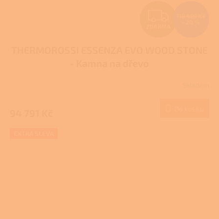
Z
118 489 Kč
–20 %
ZDARMA
D
THERMOROSSI ESSENZA EVO WOOD STONE
A
- Kamna na dřevo
R
Skladem
M
Do košíku
94 791 Kč
A
EXTRA SLEVA