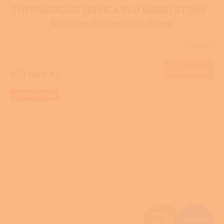
THERMOROSSI DORICA EVO WOOD STONE -
A
Mastková kamna na dřevo
R
Skladem
M
Do košíku
103 649 Kč
A
EXTRA SLEVA
Z
94 199 Kč