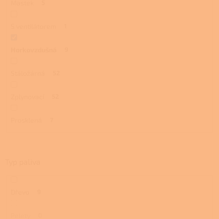
Mastek
5
S ventilátorem
1
Horkovzdušná
9
Stáložárná
52
Zplynovací
52
Prosklená
7
Typ paliva
Dřevo
9
Pelety
0