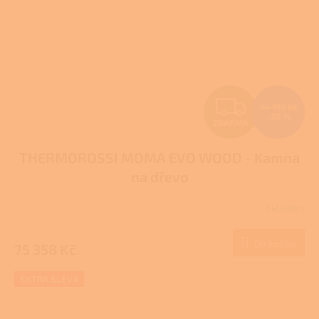
Z
94 198 Kč
–20 %
ZDARMA
D
THERMOROSSI MOMA EVO WOOD - Kamna
A
na dřevo
R
Skladem
M
Do košíku
75 358 Kč
A
EXTRA SLEVA