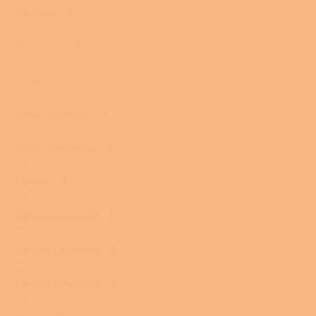
Kachlová
1
Keramická
0
Litina
0
Litina s kachlemi
0
Litina s keramikou
0
Litinová
3
Litinová keramická
6
Litinová s kachlemi
6
Litinová s mastkem
1