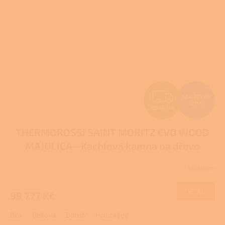
Z
124 721 Kč
–20 %
ZDARMA
D
THERMOROSSI SAINT MORITZ EVO WOOD
A
MAJOLICA - Kachlová kamna na dřevo
R
Skladem
Průměrné
M
hodnocení
produktu
DETAIL
99 777 Kč
A
je
5,0
Bílá
Béžová
Bordó
Holubí šeď
z