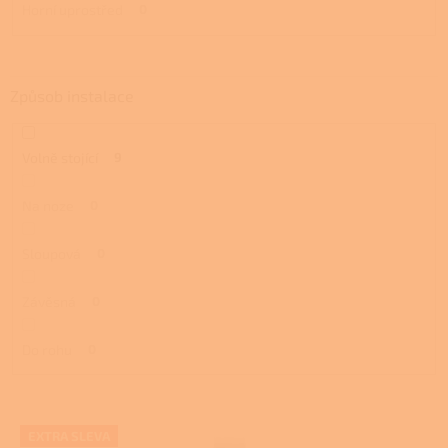
Horní uprostřed
0
Způsob instalace
Volně stojící
9
Na noze
0
Sloupová
0
Závěsná
0
Do rohu
0
V
EXTRA SLEVA
ý