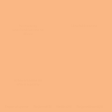
Hermeticky
Lázeňská kamna
uzavřená kamna na
dřevo
Krbová kamna na
dřevo a pelety
Ř
a
Doporučujeme
Nejlevnější
Nejdražší
Nejprodávanější
z