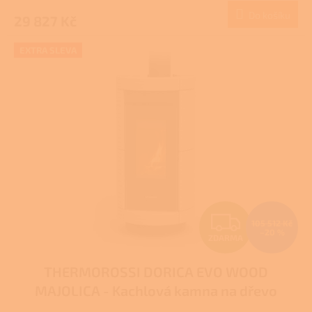
Do košíku
29 827 Kč
A
EXTRA SLEVA
Z
105 512 Kč
–20 %
ZDARMA
D
THERMOROSSI DORICA EVO WOOD
A
MAJOLICA - Kachlová kamna na dřevo
R