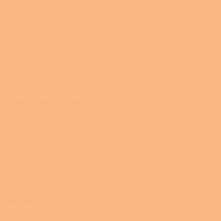
Přední, boční
0
Přední
9
Přední, horní
0
Externí přívod vzduchu
Bez externího přívodu
0
S externím přívodem
9
Materiál