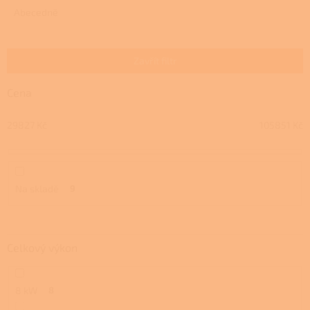
e
Abecedně
n
í
p
Zavřít filtr
r
o
Cena
d
u
29827
Kč
105851
Kč
k
t
ů
Na skladě
9
Celkový výkon
8 kW
8