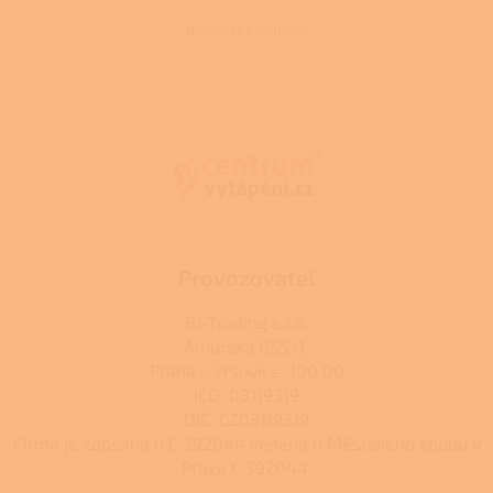
5
hvězdiček.
9
položek celkem
O
v
l
Z
á
á
d
p
a
a
c
t
í
í
p
r
v
k
Provozovatel
y
v
RJ-Trading s.r.o.
ý
Amurská 855/1,
p
Praha - Vršovice, 100 00
i
s
IČO: 03119319
u
DIČ: CZ03119319
Firma je zapsána u C 392044 vedená u Městského soudu v
Praze C 392044.