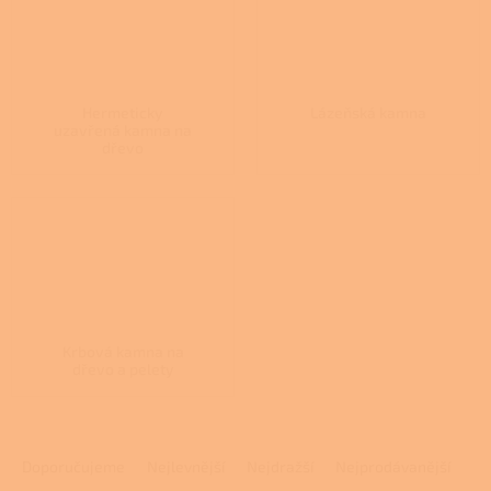
Hermeticky
Lázeňská kamna
uzavřená kamna na
dřevo
Krbová kamna na
dřevo a pelety
Ř
a
Doporučujeme
Nejlevnější
Nejdražší
Nejprodávanější
z