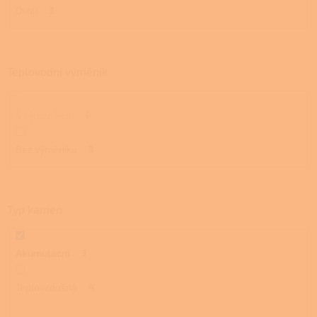
Dvojí
3
Teplovodní výměník
S výměníkem
0
Bez výměníku
3
Typ kamen
Akumulační
3
Teplovzdušná
4