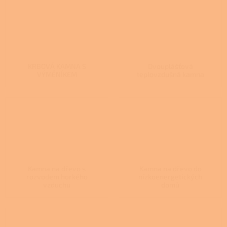
KRBOVÁ KAMNA S
Dvouplášťová
VÝMĚNÍKEM
teplovzdušná kamna
Kamna na dřevo s
Kamna na dřevo do
rozvodem horkého
nízkoenergetických
vzduchu
domů