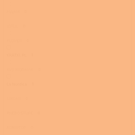
HWAM
0
JOTUL
0
KLOVER
0
KRATKI. PL
1
KVS MORAVIA
0
La Nordica
1
LINCAR
0
PHEBO STUFE
0
ROMOTOP
0