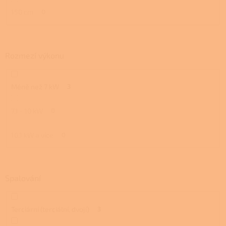
150 cm
0
Rozmezí výkonu
Méně než 7 kW
3
7,1 - 10 kW
0
10,1 kW a více
0
Spalování
Terciární (terciální, dvojí)
3