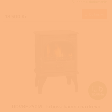
Skladem u dodavatele
Průměrné
M
hodnocení
produktu
Do košíku
18 500 Kč
A
je
1,0
z
5
hvězdiček.
Z
ZDARMA
D
DOVRE 250M - krbová kamna na dřevo
A