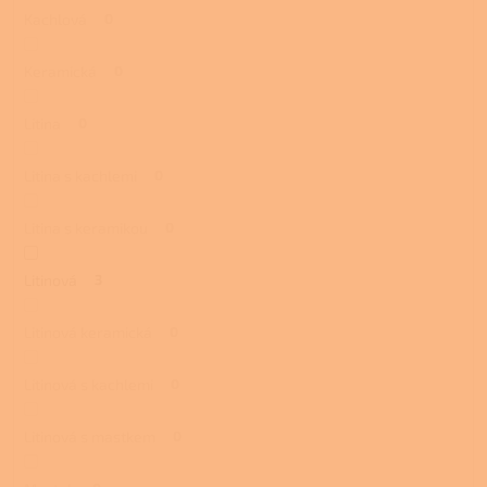
Kachlová
0
Keramická
0
Litina
0
Litina s kachlemi
0
Litina s keramikou
0
Litinová
3
Litinová keramická
0
Litinová s kachlemi
0
Litinová s mastkem
0