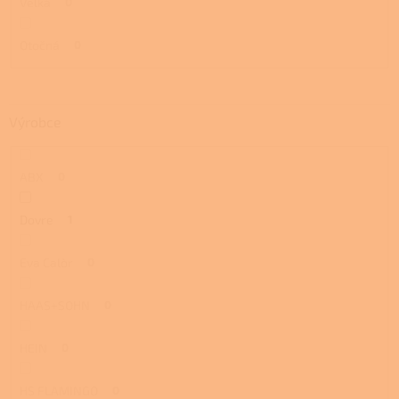
Velká
0
Otočná
0
Výrobce
ABX
0
Dovre
1
Eva Calòr
0
HAAS+SOHN
0
HEIN
0
HS FLAMINGO
0