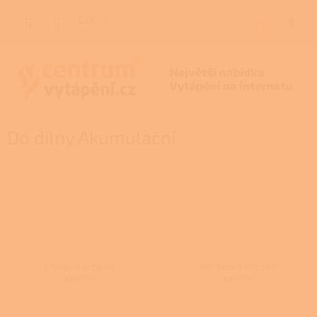
Přejít
na
CZK
NÁKUP
obsah
KOŠÍK
Do dílny Akumulační
Litinová krbová
Kachlová krbová
kamna
kamna