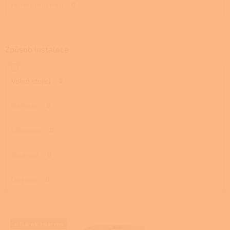
Horní uprostřed
0
Způsob instalace
Volně stojící
3
Na noze
0
Sloupová
0
Závěsná
0
Do rohu
0
V
+ Dárek zdarma
ý