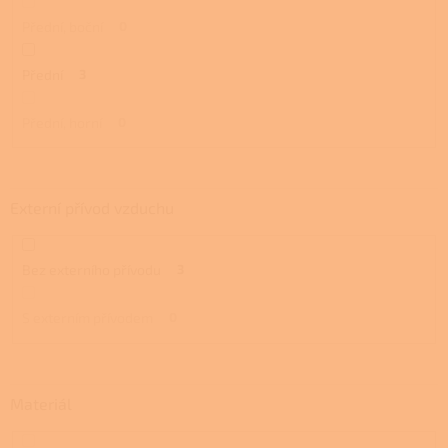
Přední, boční
0
Přední
3
Přední, horní
0
Externí přívod vzduchu
Bez externího přívodu
3
S externím přívodem
0
Materiál