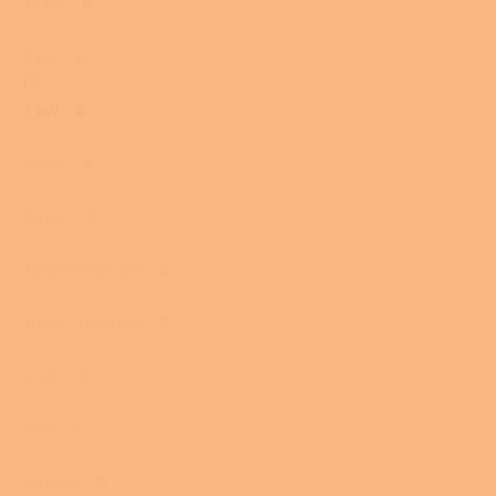
16 kW
0
9 kW
0
5 kW
2
21 kW
0
25 kW
0
10 kW/13 kW uhlí
0
10kW / 13kW uhlí
0
4 kW
0
7kW
0
23,0 kW
0