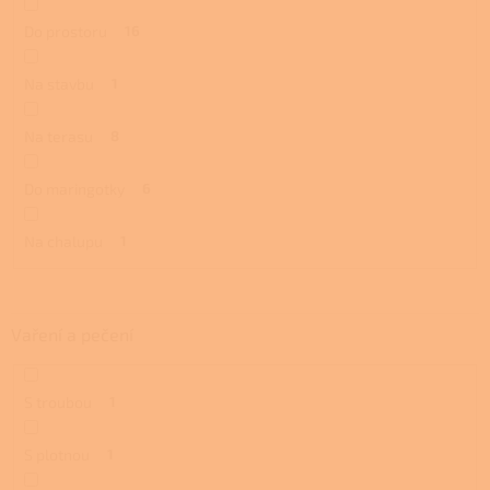
Do prostoru
16
Na stavbu
1
Na terasu
8
Do maringotky
6
Na chalupu
1
Vaření a pečení
S troubou
1
S plotnou
1