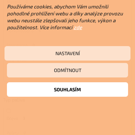
Mastek
0
Používáme cookies, abychom Vám umožnili
pohodlné prohlížení webu a díky analýze provozu
S ventilátorem
0
webu neustále zlepšovali jeho funkce, výkon a
použitelnost. Více informací
zde
Horkovzdušná
0
Stáložárná
0
NASTAVENÍ
Zplynovací
0
ODMÍTNOUT
Prosklená
0
SOUHLASÍM
Typ paliva
Dřevo
3
Pelety
0