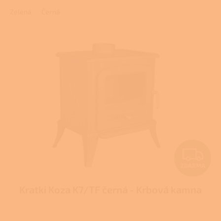
2,6
Zelená
Černá
z
5
hvězdiček.
Z
ZDARMA
D
Kratki Koza K7/TF černá - Krbová kamna
A
R