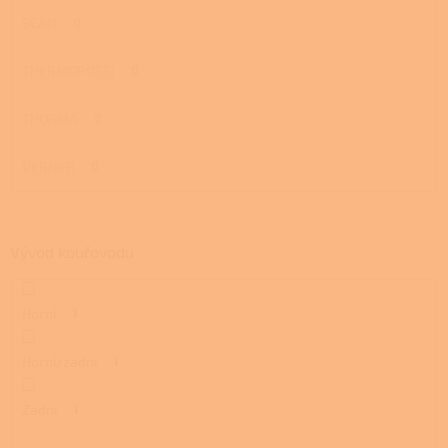
SCAN
0
THERMOROSSI
0
THORMA
0
VERNER
0
Vývod kouřovodu
Horní
1
Horní/zadní
1
Zadní
1