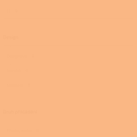
11
0
Design
Designová
0
Norská
0
Moderní
0
Druh přikládání
Přední, zadní
0