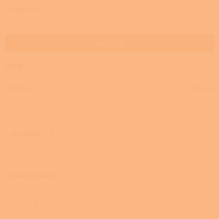
e
Abecedně
n
í
p
Zavřít filtr
r
o
Cena
d
u
18500
Kč
39515
Kč
k
t
ů
Na skladě
3
Celkový výkon
8 kW
0