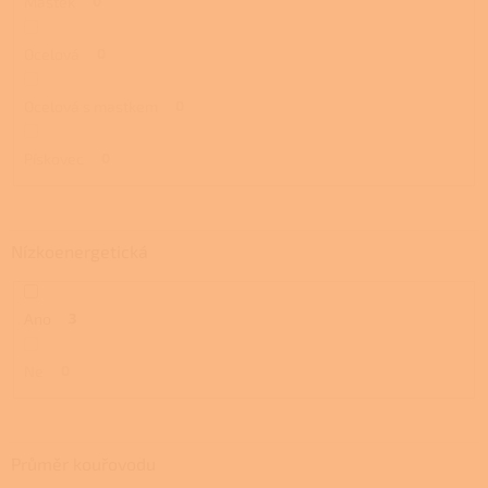
Mastek
0
Ocelová
0
Ocelová s mastkem
0
Pískovec
0
Nízkoenergetická
Ano
3
Ne
0
Průměr kouřovodu