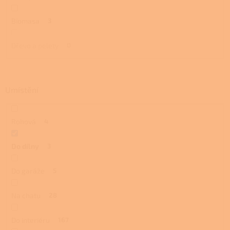
Biomasa
3
Dřevo a pelety
0
Umístění
Rohová
4
Do dílny
3
Do garáže
5
Na chatu
28
Do interiéru
167