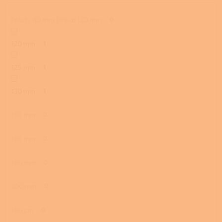
Pelety 80 mm, Dřevo 120 mm
0
120 mm
1
125 mm
1
130 mm
1
150 mm
0
160 mm
0
180 mm
0
200 mm
0
180 cm
0