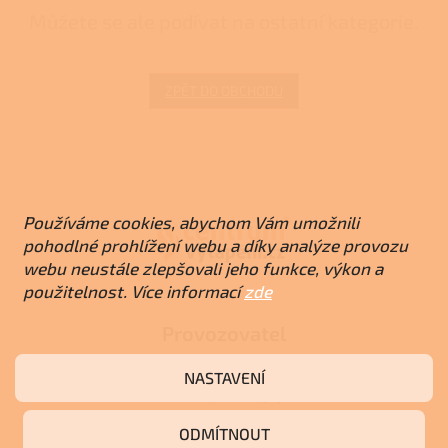
Můžete se ale podívat na ostatní kategorie.
ZPĚT DO OBCHODU
Z
á
p
a
Používáme cookies, abychom Vám umožnili
t
pohodlné prohlížení webu a díky analýze provozu
í
webu neustále zlepšovali jeho funkce, výkon a
použitelnost. Více informací
zde
Provozovatel
RJ-Trading s.r.o.
NASTAVENÍ
Amurská 855/1,
Praha - Vršovice, 100 00
ODMÍTNOUT
IČO: 03119319