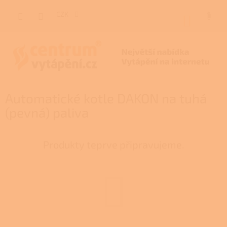
Přejít
na
CZK
NÁKUP
obsah
KOŠÍK
Automatické kotle DAKON na tuhá
(pevná) paliva
Produkty teprve připravujeme.