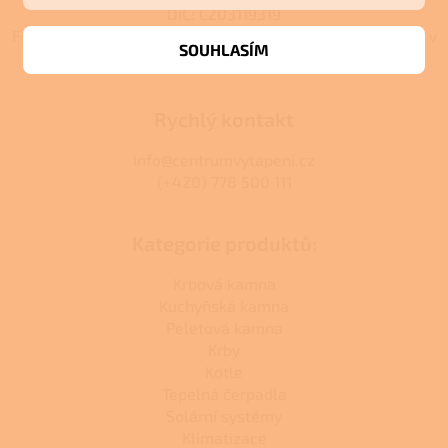
DIČ: CZ03119319
Firma je zapsána u C 392044 vedená u Městského soudu v
SOUHLASÍM
Praze C 392044.
Rychlý kontakt
info@centrumvytapeni.cz
(+420) 778 500 111
Kategorie produktů:
Krbová kamna
Kuchyňská kamna
Peletová kamna
Krby
Kotle
Tepelná čerpadla
Solární systémy
Klimatizace