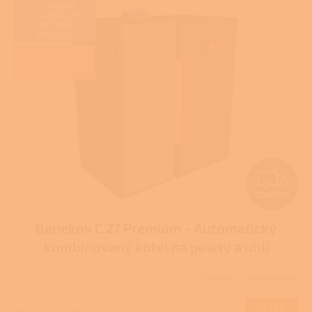
DOPRAVA
ZDARMA PŘI
PLATBĚ
PŘEDEM
ZAJIŠŤUJEME
REALIZACE NA
KLÍČ
Z
ZDARMA
D
Benekov C 27 Premium - Automatický
A
kombinovaný kotel na pelety a uhlí
R
Skladem u dodavatele
M
DETAIL