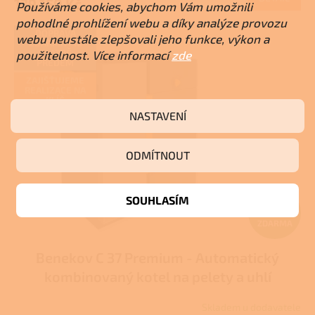
139 150 Kč
A
Používáme cookies, abychom Vám umožnili
pohodlné prohlížení webu a díky analýze provozu
DOPRAVA
webu neustále zlepšovali jeho funkce, výkon a
ZDARMA PŘI
PLATBĚ
použitelnost. Více informací
zde
PŘEDEM
ZAJIŠŤUJEME
REALIZACE NA
KLÍČ
NASTAVENÍ
ODMÍTNOUT
Z
SOUHLASÍM
ZDARMA
D
Benekov C 37 Premium - Automatický
A
kombinovaný kotel na pelety a uhlí
R
Skladem u dodavatele