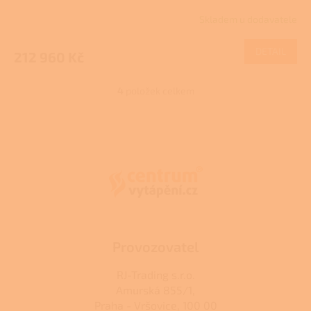
R
Skladem u dodavatele
M
DETAIL
212 960 Kč
A
4
položek celkem
O
v
l
Z
á
á
d
p
a
a
c
t
í
í
p
r
v
k
Provozovatel
y
v
RJ-Trading s.r.o.
ý
Amurská 855/1,
p
Praha - Vršovice, 100 00
i