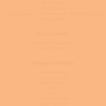
s
IČO: 03119319
u
DIČ: CZ03119319
Firma je zapsána u C 392044 vedená u Městského soudu v
Praze C 392044.
Rychlý kontakt
info@centrumvytapeni.cz
(+420) 778 500 111
Kategorie produktů:
Krbová kamna
Kuchyňská kamna
Peletová kamna
Krby
Kotle
Tepelná čerpadla
Solární systémy