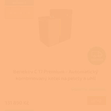
p
PŘEDEM
i
ZAJIŠŤUJEME
s
REALIZACE NA
p
KLÍČ
r
o
d
u
k
t
Z
ů
ZDARMA
D
Benekov C 17 Premium - Automatický
A
kombinovaný kotel na pelety a uhlí
R
Skladem u dodavatele
M
DETAIL
131 890 Kč
A