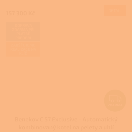
M
DETAIL
157 300 Kč
A
DOPRAVA
ZDARMA PŘI
PLATBĚ
PŘEDEM
ZAJIŠŤUJEME
REALIZACE NA
KLÍČ
Z
ZDARMA
D
Benekov C 57 Exclusive - Automatický
A
kombinovaný kotel na pelety a uhlí