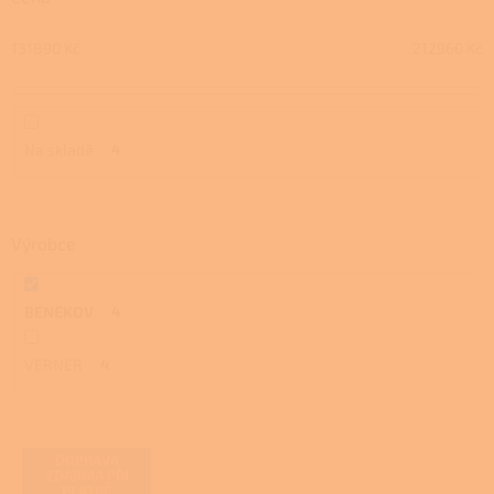
d
u
131890
Kč
212960
Kč
k
t
ů
Na skladě
4
Výrobce
BENEKOV
4
VERNER
4
V
DOPRAVA
ý
ZDARMA PŘI
PLATBĚ