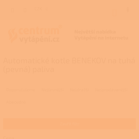
Přejít
na
CZK
NÁKUP
obsah
KOŠÍK
Automatické kotle BENEKOV na tuhá
(pevná) paliva
Ř
a
Doporučujeme
Nejlevnější
Nejdražší
Nejprodávanější
z
e
Abecedně
n
í
p
Zavřít filtr
r
o
Cena