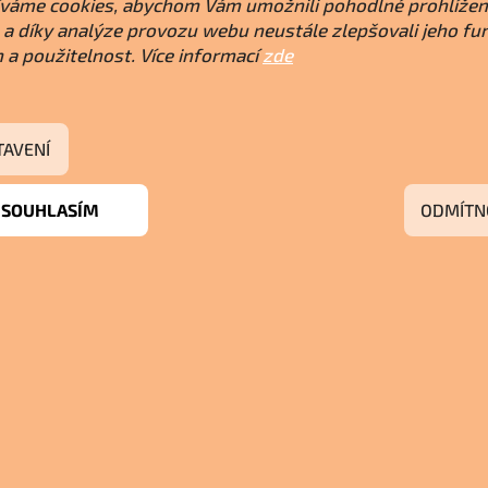
váme cookies, abychom Vám umožnili pohodlné prohlížen
a díky analýze provozu webu neustále zlepšovali jeho fu
 a použitelnost. Více informací
zde
TAVENÍ
SOUHLASÍM
ODMÍTN