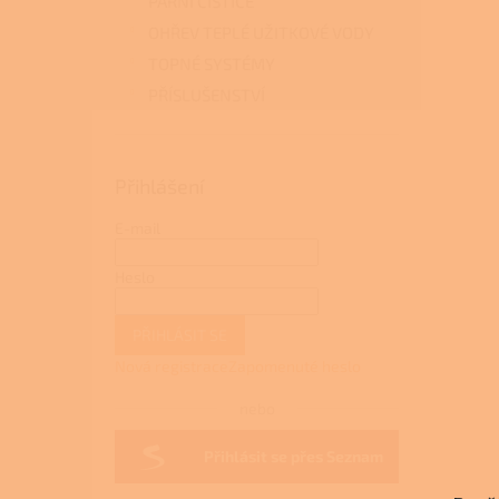
PARNÍ ČISTIČE
OHŘEV TEPLÉ UŽITKOVÉ VODY
TOPNÉ SYSTÉMY
PŘÍSLUŠENSTVÍ
Přihlášení
E-mail
Heslo
PŘIHLÁSIT SE
Nová registrace
Zapomenuté heslo
nebo
Přihlásit se přes Seznam