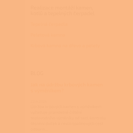
Realizace montáží kamen,
kotlů a tepelných čerpadel
Tepelná čerpadla
Peletová kamna
Krbová kamna na dřevo a pelety
BLOG
Jak na údržbu krbových kamen
s výměníkem?
22.4.2026
Údržba krbových kamen s výměníkem
vyžaduje pravidelné čištění
teplovodního výměníku od sazí, kontrolu
těsnění dvířek a revizi spalinových cest
odborní...