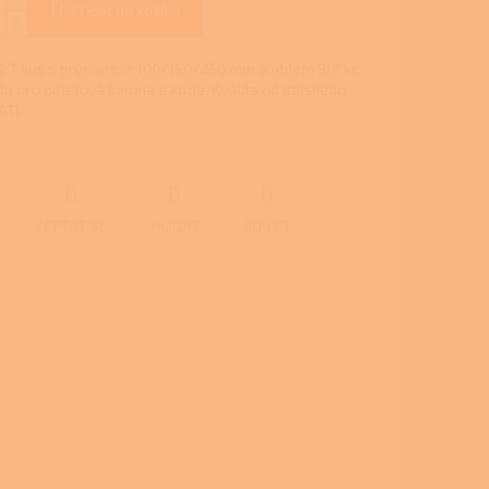
Přidat do košíku
ý T kus s průměrem 100/150/250 mm a úhlem 90° ke
u pro peletová kamna a kotle. Kvalita od italského
ATI.
ZEPTAT SE
HLÍDAT
SDÍLET