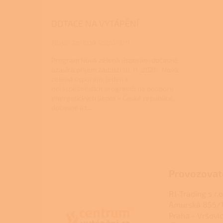
DOTACE NA VYTÁPĚNÍ
Nová zelená úsporám
Program Nová zelená úsporám dočasně
uzavírá příjem žádostí 10. 11. 2025 Nová
zelená úsporám, jeden z
nejúspěšnějších programů na podporu
energetických úspor v České republice,
dočasně uz...
Z
á
p
a
Provozovat
t
í
RJ-Trading s.r.o
Amurská 855/1
Praha - Vršovi