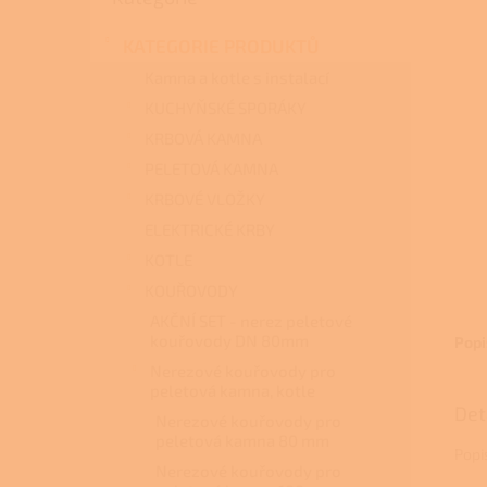
a
n
KATEGORIE PRODUKTŮ
e
l
Kamna a kotle s instalací
KUCHYŇSKÉ SPORÁKY
KRBOVÁ KAMNA
PELETOVÁ KAMNA
KRBOVÉ VLOŽKY
ELEKTRICKÉ KRBY
KOTLE
KOUŘOVODY
AKČNÍ SET - nerez peletové
kouřovody DN 80mm
Popi
Nerezové kouřovody pro
peletová kamna, kotle
Det
Nerezové kouřovody pro
peletová kamna 80 mm
Popi
Nerezové kouřovody pro