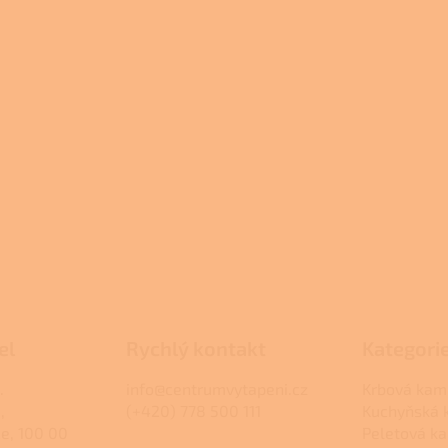
el
Rychlý kontakt
Kategori
.
info@centrumvytapeni.cz
Krbová kam
,
(+420) 778 500 111
Kuchyňská
ce, 100 00
Peletová k