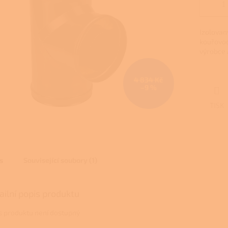
Izolovan
kouřovod
výrobce 
4 834 Kč
–9 %
TISK
s
Související soubory (1)
ailní popis produktu
s produktu není dostupný