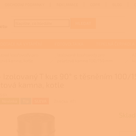
OBCHODNÍ PODMÍNKY
REKLAMACE
GDPR
BLOG
HLEDAT
DOTACE NA VYTÁPĚNÍ
FOTOVOLTAIKA
TEPELNÁ ČERPADLA
zové kouřovody pro
Izolované kouřovody pro
A
tová kamna, kotle
peletová kamna 100/150 mm
k
- Izolovaný T kus 90° s těsněním 100
tová kamna, kotle
159X
Značka:
ATI
Novinka
Tip
SLEVA
Skla