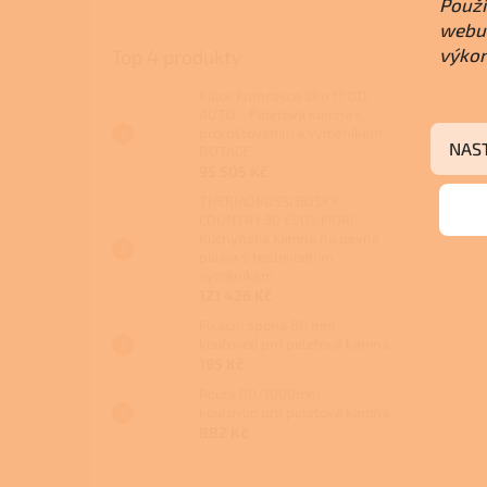
Použí
webu 
výkon
Top 4 produkty
Kalor Francesca Idro 17 DD
AUTO - Peletová kamna s
proroštováním a výměníkem
NAS
DOTACE
95 505 Kč
THERMOROSSI BOSKY
COUNTRY 30 EVO5 FIORI -
Kuchyňská kamna na pevná
paliva s teplovodním
výměníkem
121 426 Kč
Fixační spona 80 mm -
kouřovod pro peletová kamna
195 Kč
Roura 80/1000mm -
kouřovod pro peletová kamna
882 Kč