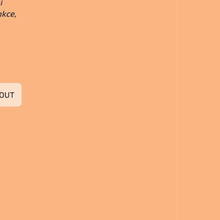
í
nkce,
OUT