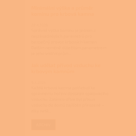
Minimální výška a průměr
komínu pro krbová kamna
22.4.2026
Správná výška komínu je jedním z
nejzásadnějších parametrů pro
bezpečný provoz krbových kamen.
Dalším neméně důležitým parametrem
je jeho vnitřní prům...
Jak udělat přívod vzduchu ke
krbovým kamnům
9.3.2026
Každá krbová kamna potřebují ke
správnému hoření dostatek spalovacího
vzduchu. Zatímco dříve byl přísun
vzduchu do domů zajištěn přirozeně –
díky netě...
ARCHIV