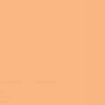
e produktů:
Facebook
na
 kamna
amna