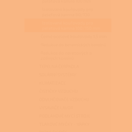
peletová kamna 100 mm
Izolované kouřovody pro
peletová kamna 80/130
Izolované kouřovody pro
peletová kamna 100/150 mm
Černé ocelové kouřovody 1,5 mm
Redukce do keramických komínů
Redukce do nerezových a
zděných komínů
TEPELNÁ ČERPADLA
SOLÁRNÍ SYSTÉMY
KLIMATIZACE
ČISTIČKY VZDUCHU
ODVLHČOVAČE VZDUCHU
VYSAVAČE LAVOR
PODLAHOVÉ MYCÍ STROJE
TLAKOVÉ MYČKY - VAPKY