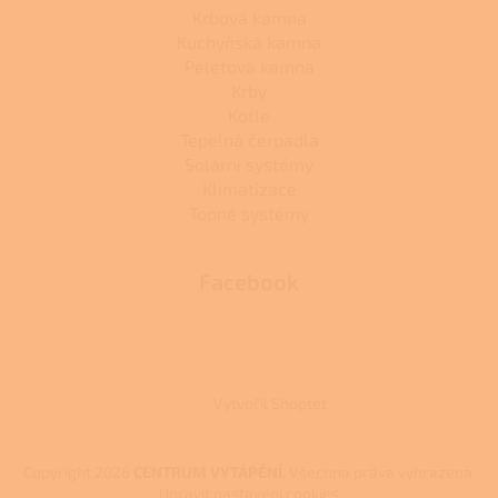
Krbová kamna
Kuchyňská kamna
Peletová kamna
Krby
Kotle
Tepelná čerpadla
Solární systémy
Klimatizace
Topné systémy
Facebook
Vytvořil Shoptet
Copyright 2026
CENTRUM VYTÁPĚNÍ
. Všechna práva vyhrazena.
Upravit nastavení cookies