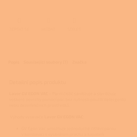
ZEPTAT SE
HLÍDAT
SDÍLET
Popis
Související soubory (1)
Značka
Detailní popis produktu
Lavor GV EGON VAC
–
Parní čistič sanitizuje a sterilizuje
veškeré povrchy pomocí pár, bez nutnosti použití detergentů
nebo dezinfekčních prostředků.
Výhody vysavače
Lavor GV EGON VAC
:
GV Egon Vac umožňuje jednoduché čištění párou
v kombinaci s vysáváním prachu a kapalin4