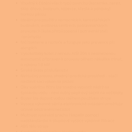
Vhodný k čištění všech typů povrchu (keramika, nerez,
sklo, dřevo, linoleum, koberce, křesla a pohovky)
horkou párou
Ideální pro použití v nemocnicích, kancelářských
budovách, wellness centrech, potravinářských
provozech (kola přizpůsobená i potravinářství)
i průmyslu
Ničí bakterie a roztoče a funguje jako prevence při
alergiích
Vysokotlaký kotel z nerezu AISI 304 s neomezenou
automomií, připraven k provozu během několika minut,
o výkonu 1,9 kW
Široká škála příslušenství
Nehlučný provoz, vhodný i pro tichá prostředí - stačí
nastavit sací výkon na pistoli
Díky vodnímu filtru lze snadno vypustit nádrž na
špinavou vodu - není nutný papírový sáček na nečistoty
Bojler lze doplnit vodou i během používání stroje
Vysoce výkonné sání a elektronické ovládání umožňuje
účinné odstranění nečistot
Možnost vysávání prachu i kapalin pomocí
nadstandardní 4 stupňové vysoce výkonné filtrace
ABS tělo stroje
Kontrolka horké páry, hladiny vody