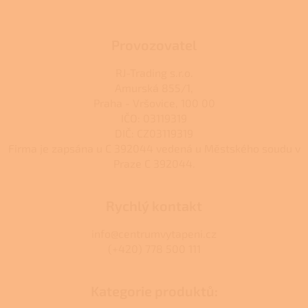
Provozovatel
RJ-Trading s.r.o.
Amurská 855/1,
Praha - Vršovice, 100 00
IČO: 03119319
DIČ: CZ03119319
Firma je zapsána u C 392044 vedená u Městského soudu v
Praze C 392044.
Rychlý kontakt
info@centrumvytapeni.cz
(+420) 778 500 111
Kategorie produktů: