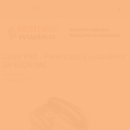
Přejít
na
CZK
NÁKUP
obsah
KOŠÍK
Lavor PRO - Parní čistič s vysáváním
GV EGON VAC
8.406.0017
Značka:
LAVOR