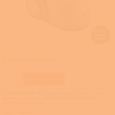
Z
ZDARMA
D
A
Skladem u dodavatele
R
M
Přidat do košíku
A
Lavor GV EGON VAC
–
Parní čistič sanitizuje a sterilizuje veškeré
povrchy pomocí pár, bez nutnosti použití detergentů nebo
dezinfekčních prostředků.
Detailní informace