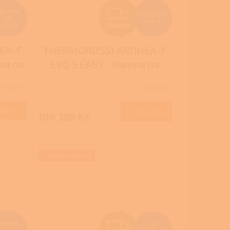
Z
80 472
163 108 Kč
Kč
–36 %
–36 %
ZDARMA
D
EA-F
THERMOROSSI ARDHEA-F
A
na na
EVO 5 EASY - Kamna na
R
ím
dřevo s teplovodním
Skladem
Skladem
výměníkem
M
M
DETAIL
Do košíku
104 389 Kč
A
+ Dárek zdarma
Z
139 695
od
Kč
67 739 Kč