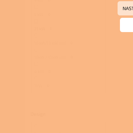
9 kW
NAS
5 kW
0
21 kW
1
10 kW/13 kW uhlí
0
10kW / 13kW uhlí
0
4 kW
0
7kW
0
Design