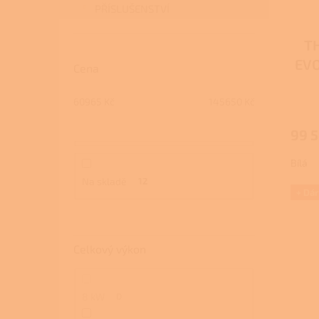
PŘÍSLUŠENSTVÍ
T
EVO
Cena
Průmě
te
60965
Kč
145650
Kč
hodno
produ
99 
je
2,3
Bílá
z
5
Na skladě
12
hvězdi
+ Dá
Celkový výkon
8 kW
0