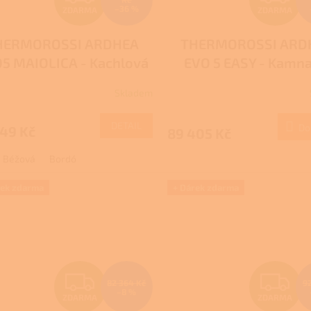
–36 %
ZDARMA
ZDARMA
D
D
HERMOROSSI ARDHEA
THERMOROSSI ARD
A
A
5 MAIOLICA - Kachlová
EVO 5 EASY - Kamna
R
R
kamna na dřevo s
dřevo s teplovodn
Skladem
rné
Průměrné
plovodním výměníkem
výměníkem
M
cení
hodnocení
ktu
produktu
DETAIL
Do
549 Kč
89 405 Kč
A
A
je
1,0
Béžová
Bordó
z
5
ček.
hvězdiček.
rek zdarma
+ Dárek zdarma
Z
Z
82 364 Kč
9
–8 %
ZDARMA
ZDARMA