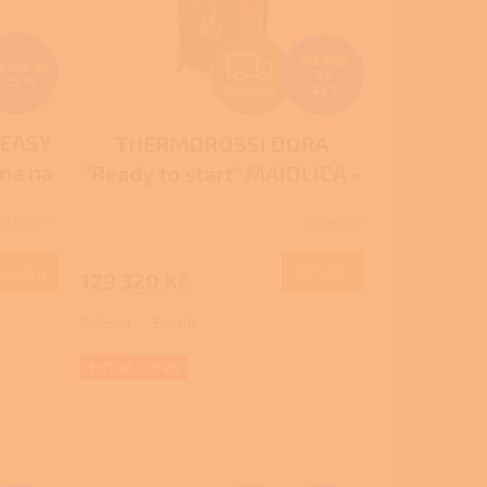
Z
172 425
9 685 Kč
Kč
–25 %
–25 %
ZDARMA
D
 EASY
THERMOROSSI DORA
A
mna na
"Ready to start" MAIOLICA -
R
ím
Kamna na dřevo s
Skladem
Skladem
teplovodním výměníkem
M
M
DETAIL
 košíku
129 320 Kč
A
Béžová
Bordó
EXTRA SLEVA