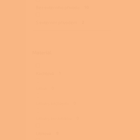
Bez externího přívodu
10
S externím přívodem
2
Materiál
Kachlová
1
Litina
0
Litina s kachlemi
0
Litina s keramikou
0
Litinová
9