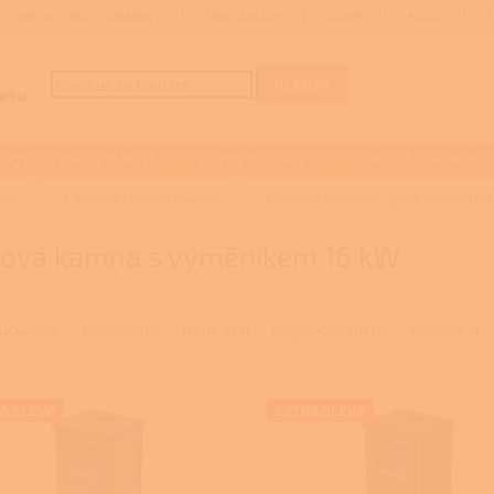
OBCHODNÍ PODMÍNKY
REKLAMACE
GDPR
BLOG
HLEDAT
DOTACE NA VYTÁPĚNÍ
FOTOVOLTAIKA
TEPELNÁ ČERPADLA
MNA
Litinová krbová kamna
Litinová kamna s výměníkem 16 
inová kamna s výměníkem 16 kW
učujeme
Nejlevnější
Nejdražší
Nejprodávanější
Abecedně
A SLEVA
EXTRA SLEVA