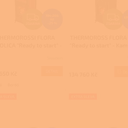
Z
Z
194 205
17
Kč
–25 %
ZDARMA
ZDARMA
D
D
HERMOROSSI FLORA
THERMOROSS FLORA
A
A
OLICA "Ready to start" -
"Ready to start" - Ka
R
R
Kamna na dřevo s
dřevo s teplovodn
Skladem
plovodním výměníkem
výměníkem
M
DETAIL
Do
650 Kč
134 760 Kč
A
A
á
Bordó
A SLEVA
EXTRA SLEVA