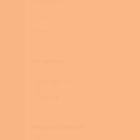
Designová
0
Norská
0
Moderní
0
Druh přikládání
Přední, boční
0
Přední
12
Externí přívod vzduchu