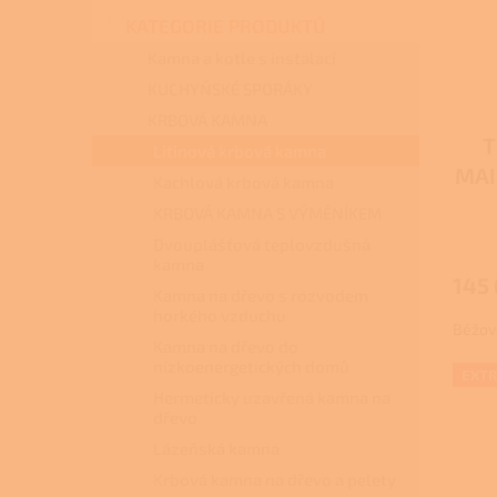
s
o
n
p
d
KATEGORIE PRODUKTŮ
e
r
u
l
Kamna a kotle s instalací
o
k
KUCHYŇSKÉ SPORÁKY
d
t
KRBOVÁ KAMNA
u
ů
T
k
Litinová krbová kamna
t
MAI
Kachlová krbová kamna
ů
KRBOVÁ KAMNA S VÝMĚNÍKEM
te
Dvouplášťová teplovzdušná
kamna
145 
Kamna na dřevo s rozvodem
horkého vzduchu
Béžov
Kamna na dřevo do
nízkoenergetických domů
EXTR
Hermeticky uzavřená kamna na
dřevo
Lázeňská kamna
Krbová kamna na dřevo a pelety