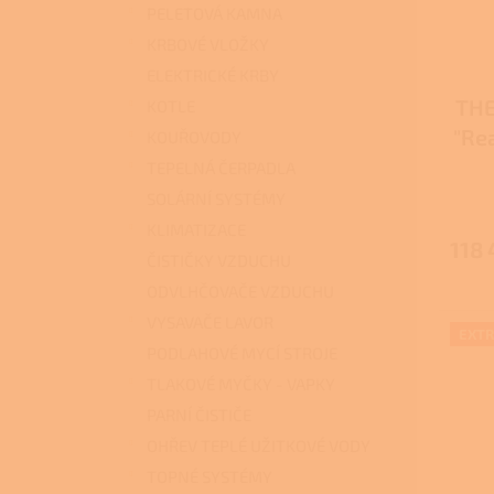
PELETOVÁ KAMNA
KRBOVÉ VLOŽKY
ELEKTRICKÉ KRBY
TH
KOTLE
"Re
KOUŘOVODY
TEPELNÁ ČERPADLA
SOLÁRNÍ SYSTÉMY
KLIMATIZACE
118 
ČISTIČKY VZDUCHU
ODVLHČOVAČE VZDUCHU
VYSAVAČE LAVOR
EXTR
PODLAHOVÉ MYCÍ STROJE
TLAKOVÉ MYČKY - VAPKY
PARNÍ ČISTIČE
OHŘEV TEPLÉ UŽITKOVÉ VODY
TOPNÉ SYSTÉMY