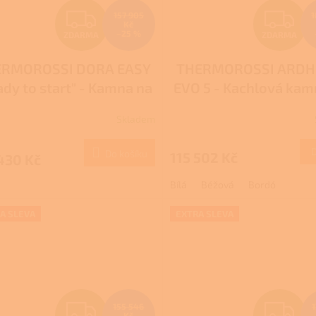
Z
Z
157 905
1
Kč
–25 %
ZDARMA
ZDARMA
D
D
ERMOROSSI DORA EASY
THERMOROSSI ARDH
A
A
ady to start" - Kamna na
EVO 5 - Kachlová kam
R
R
dřevo s teplovodním
dřevo s teplovodn
Skladem
výměníkem
výměníkem
M
Do košíku
115 502 Kč
430 Kč
A
A
Bílá
Béžová
Bordó
A SLEVA
EXTRA SLEVA
Z
Z
155 546
Kč