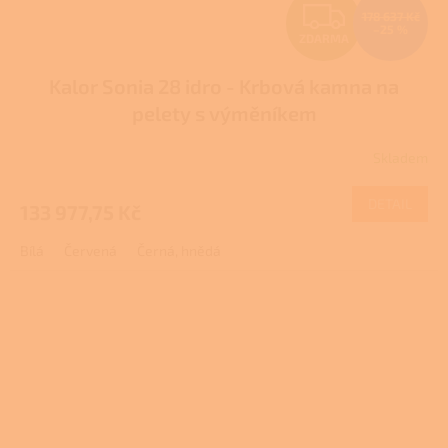
Z
178 637 Kč
–25 %
ZDARMA
D
Kalor Sonia 28 idro - Krbová kamna na
A
pelety s výměníkem
R
Skladem
M
DETAIL
133 977,75 Kč
A
Bílá
Červená
Černá, hnědá