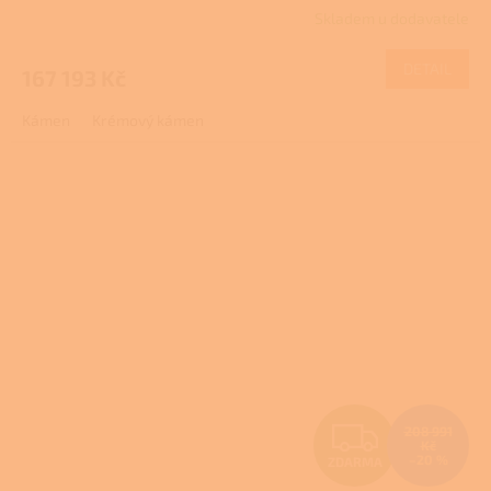
R
Skladem u dodavatele
M
DETAIL
167 193 Kč
A
Kámen
Krémový kámen
Z
208 991
Kč
–20 %
ZDARMA
D