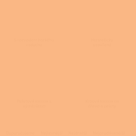
S rozvodem horkého
Hermeticky
vzduchu
uzavřená
Peletová kamna s
Krbová kamna na
výměníkem
dřevo a pelety
Ř
a
Doporučujeme
Nejlevnější
Nejdražší
Nejprodávanější