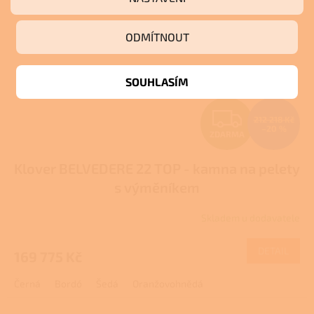
ODMÍTNOUT
SOUHLASÍM
Z
212 218 Kč
–20 %
ZDARMA
D
Klover BELVEDERE 22 TOP - kamna na pelety
A
s výměníkem
R
Skladem u dodavatele
M
DETAIL
169 775 Kč
A
Černá
Bordó
Šedá
Oranžovohnědá