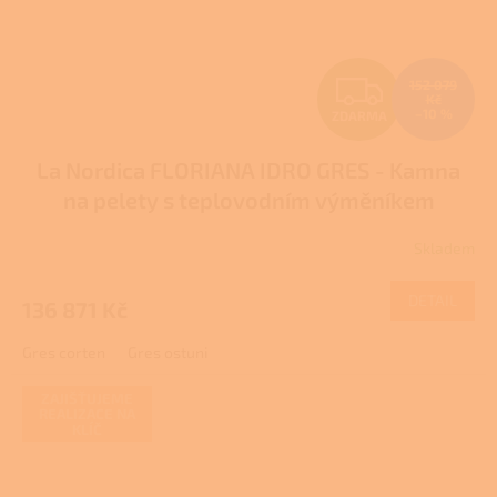
Z
152 079
Kč
–10 %
ZDARMA
D
La Nordica FLORIANA IDRO GRES - Kamna
A
na pelety s teplovodním výměníkem
R
Skladem
M
DETAIL
136 871 Kč
A
Gres corten
Gres ostuni
ZAJIŠŤUJEME
REALIZACE NA
KLÍČ