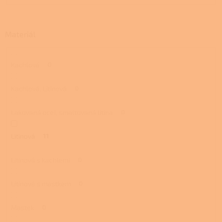
Materiál
Kachlová
0
Kachlová, Litinová
0
Lakovaná ocel, smaltovaná litina
0
Litinová
11
Litinová s kachlemi
0
Litinová s mastkem
0
Mastek
0