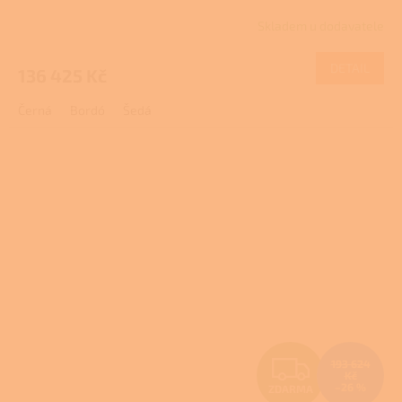
R
Skladem u dodavatele
M
DETAIL
136 425 Kč
A
Černá
Bordó
Šedá
Z
193 624
Kč
–26 %
ZDARMA