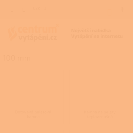
Přejít
na
CZK
NÁKUP
obsah
KOŠÍK
100 mm
Dotovaná peletová
Kamna na pelety
kamna
teplovzdušná