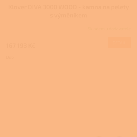
Klover DIVA 3000 WOOD - kamna na pelety
A
s výměníkem
R
Skladem u dodavatele
M
DETAIL
167 193 Kč
A
Dub