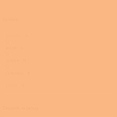
Výrobce
Eva Calòr
0
KALOR
4
KLOVER
11
La Nordica
9
LINCAR
0
Zásobník na pelety