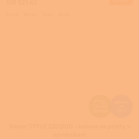
130 925 Kč
A
Černá
Bordó
Šedá
Bronz
Z
186 094
Kč
–26 %
ZDARMA
D
Klover STYLE 220 DUO - kamna na pelety s
A
výměníkem