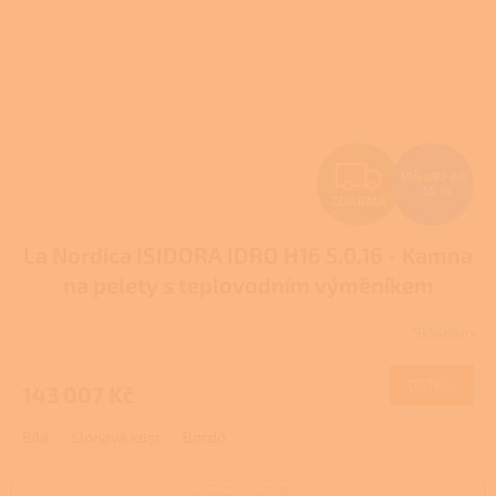
Z
158 897 Kč
–10 %
ZDARMA
D
La Nordica ISIDORA IDRO H16 5.0.16 - Kamna
A
na pelety s teplovodním výměníkem
R
Skladem
M
DETAIL
143 007 Kč
A
Bílá
Slonová kost
Bordó