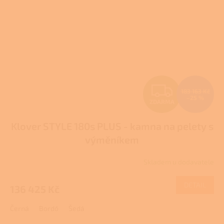
Z
183 163 Kč
–25 %
ZDARMA
D
Klover STYLE 180s PLUS - kamna na pelety s
A
výměníkem
R
Skladem u dodavatele
M
DETAIL
136 425 Kč
A
Černá
Bordó
Šedá