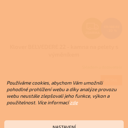
Z
171 188 Kč
–20 %
ZDARMA
D
Klover BELVEDERE 22 - kamna na pelety s
A
výměníkem
R
Skladem u dodavatele
M
DETAIL
136 951 Kč
Používáme cookies, abychom Vám umožnili
A
pohodlné prohlížení webu a díky analýze provozu
Černá
Bordó
Šedá
Oranžovohnědá
webu neustále zlepšovali jeho funkce, výkon a
použitelnost. Více informací
zde
NASTAVENÍ