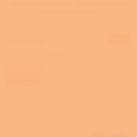
Kalor Dora 32 DD Idro - Krbová kamna na
A
pelety s výměníkem
R
Skladem
M
DETAIL
129 902,25 Kč
A
Bílá
Červená
Černá, hnědá
ZAJIŠŤUJEME
REALIZACE NA
KLÍČ
+ Dárek zdarma