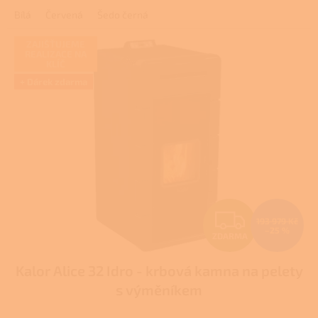
1,0
Bílá
Červená
Šedo černá
z
5
hvězdiček.
ZAJIŠŤUJEME
REALIZACE NA
KLÍČ
+ Dárek zdarma
Z
193 979 Kč
–25 %
ZDARMA
D
Kalor Alice 32 Idro - krbová kamna na pelety
A
s výměníkem
R