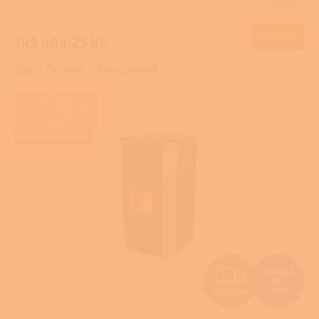
Skladem
M
DETAIL
145 484,25 Kč
A
Bílá
Červená
Černá, hnědá
ZAJIŠŤUJEME
REALIZACE NA
KLÍČ
+ Dárek zdarma
Z
173 203
Kč
–25 %
ZDARMA
D