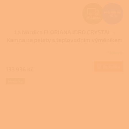
Z
148 818 Kč
–10 %
ZDARMA
D
La Nordica FLORIANA IDRO CRYSTAL -
A
Kamna na pelety s teplovodním výměníkem
R
Skladem
M
Do košíku
133 936 Kč
A
Novinka