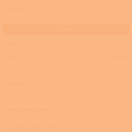
z
e
Abecedně
n
í
p
Zavřít filtr
r
o
Cena
d
u
103253
Kč
169799
Kč
k
t
ů
Na skladě
24
Externí přívod vzduchu
S externím přívodem
24