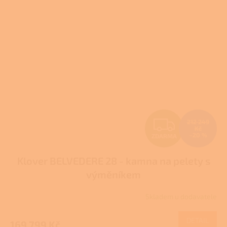
Z
212 249
Kč
–20 %
ZDARMA
D
Klover BELVEDERE 28 - kamna na pelety s
A
výměníkem
R
Skladem u dodavatele
M
DETAIL
169 799 Kč