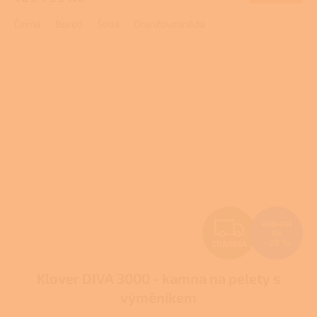
A
Černá
Bordó
Šedá
Oranžovohnědá
Z
208 991
Kč
–20 %
ZDARMA
D
Klover DIVA 3000 - kamna na pelety s
A
výměníkem