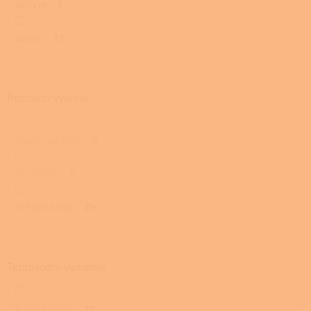
180 cm
1
80 cm
27
Rozmezí výkonu
Méně než 7 kW
0
7,1 - 10 kW
0
10,1 kW a více
24
Teplovodní výměník
S výměníkem
21