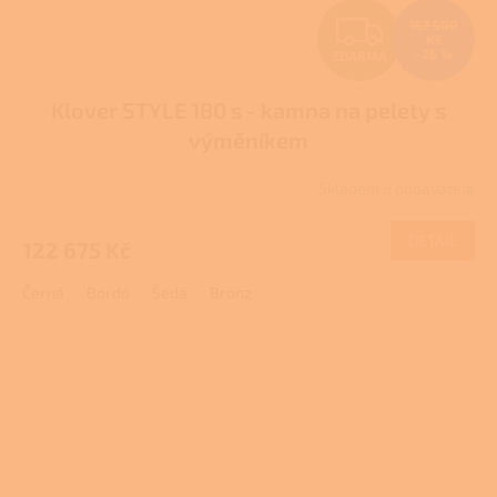
Z
167 500
Kč
–26 %
ZDARMA
D
Klover STYLE 180 s - kamna na pelety s
A
výměníkem
R
Skladem u dodavatele
M
DETAIL
122 675 Kč
A
Černá
Bordó
Šedá
Bronz