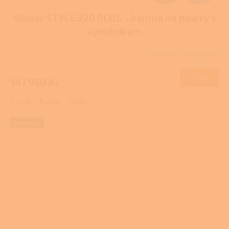
D
Klover STYLE 220 PLUS - kamna na pelety s
A
výměníkem
R
Skladem u dodavatele
M
DETAIL
141 950 Kč
A
Černá
Bordó
Šedá
Novinka