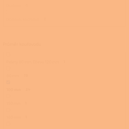
Ocelová
0
Ocelová, kachlová
0
Průměr kouřovodu
Pelety 80 mm, Dřevo 120 mm
1
80 mm
79
100 mm
24
150 mm
1
180 mm
1