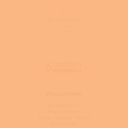
NAČÍST 6 DALŠÍCH
S
1
2
t
O
r
24
položek celkem
v
á
l
NAHORU
n
á
k
d
o
v
Z
a
á
c
á
n
í
p
í
p
a
r
t
v
í
k
y
v
ý
Provozovatel
p
i
RJ-Trading s.r.o.
s
Amurská 855/1,
u
Praha - Vršovice, 100 00
IČO: 03119319