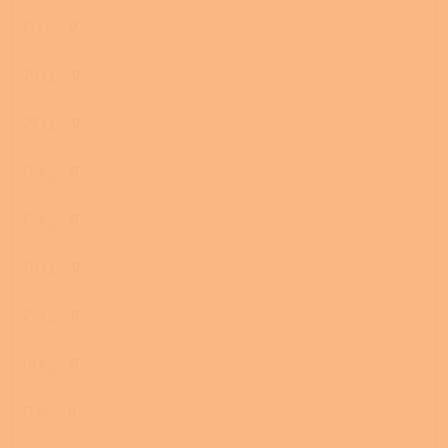
17 kg
0
20 kg
0
29 kg
0
15 kg
0
13 kg
0
30 kg
0
27 kg
0
10 kg
0
11 kg
0