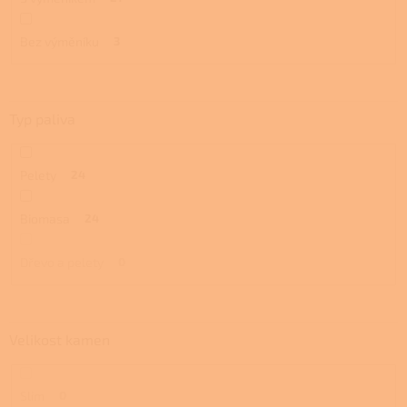
Bez výměníku
3
Typ paliva
Pelety
24
Biomasa
24
Dřevo a pelety
0
Velikost kamen
Slim
0