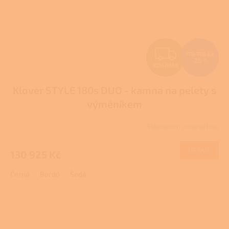
Z
178 718 Kč
–26 %
ZDARMA
D
Klover STYLE 180s DUO - kamna na pelety s
A
výměníkem
R
Skladem u dodavatele
M
DETAIL
130 925 Kč
A
Černá
Bordó
Šedá