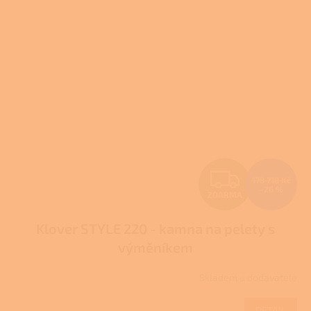
Z
178 718 Kč
–26 %
ZDARMA
D
Klover STYLE 220 - kamna na pelety s
A
výměníkem
R
Skladem u dodavatele
M
DETAIL