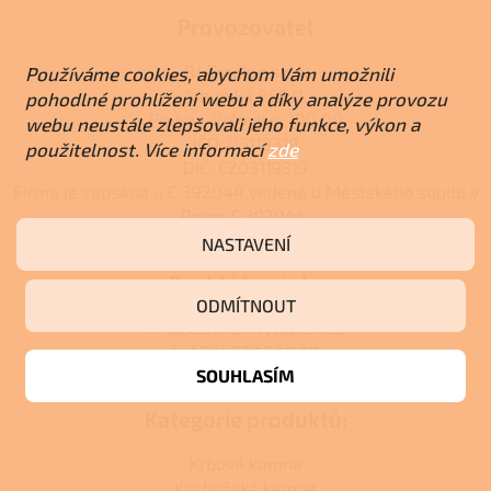
Provozovatel
RJ-Trading s.r.o.
Používáme cookies, abychom Vám umožnili
Amurská 855/1,
pohodlné prohlížení webu a díky analýze provozu
Praha - Vršovice, 100 00
webu neustále zlepšovali jeho funkce, výkon a
IČO: 03119319
použitelnost. Více informací
zde
DIČ: CZ03119319
Firma je zapsána u C 392044 vedená u Městského soudu v
Praze C 392044.
NASTAVENÍ
Rychlý kontakt
ODMÍTNOUT
info@centrumvytapeni.cz
(+420) 778 500 111
SOUHLASÍM
Kategorie produktů:
Krbová kamna
Kuchyňská kamna