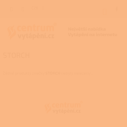
Přejít
na
CZK
NÁKUP
obsah
KOŠÍK
STORCH
Žádné produkty značky
STORCH
nebyly nalezeny...
Z
á
p
a
t
í