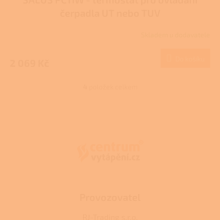
čerpadla UT nebo TUV
Skladem u dodavatele
Do košíku
2 069 Kč
4
položek celkem
O
v
l
Z
á
á
d
p
a
a
c
t
í
í
p
r
v
k
Provozovatel
y
v
RJ-Trading s.r.o.