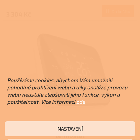
Do košíku
3 304 Kč
Používáme cookies, abychom Vám umožnili
pohodlné prohlížení webu a díky analýze provozu
webu neustále zlepšovali jeho funkce, výkon a
použitelnost. Více informací
zde
Salus iT500 - Internetový bezdrátovy
NASTAVENÍ
termostat