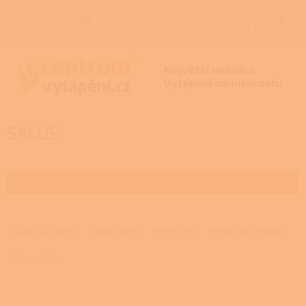
Přejít
na
CZK
NÁKUP
obsah
KOŠÍK
SALUS
Otevřít filtr
Ř
a
Doporučujeme
Nejlevnější
Nejdražší
Nejprodávanější
z
e
Abecedně
n
í
V
p