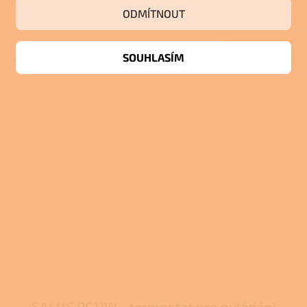
ODMÍTNOUT
Skladem u dodavatele
Do košíku
SOUHLASÍM
9 600 Kč
SALUS PC11W - termostat pro ovládání