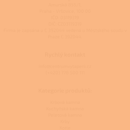
ý
Amurská 855/1,
p
Praha - Vršovice, 100 00
i
s
IČO: 03119319
u
DIČ: CZ03119319
Firma je zapsána u C 392044 vedená u Městského soudu v
Praze C 392044.
Rychlý kontakt
info@centrumvytapeni.cz
(+420) 778 500 111
Kategorie produktů:
Krbová kamna
Kuchyňská kamna
Peletová kamna
Krby
Kotle