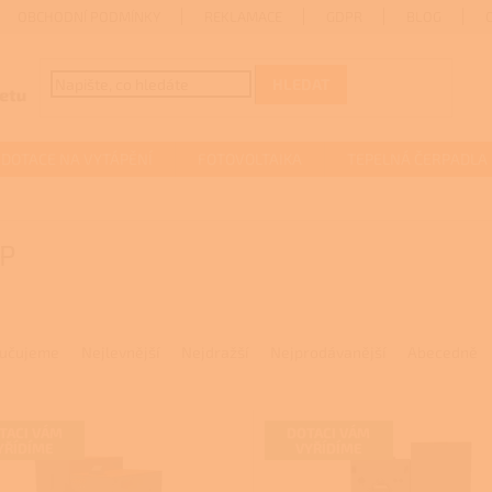
OBCHODNÍ PODMÍNKY
REKLAMACE
GDPR
BLOG
HLEDAT
DOTACE NA VYTÁPĚNÍ
FOTOVOLTAIKA
TEPELNÁ ČERPADLA
P
učujeme
Nejlevnější
Nejdražší
Nejprodávanější
Abecedně
TACI VÁM
DOTACI VÁM
YŘÍDÍME
VYŘÍDÍME