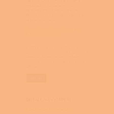
Správná výška komínu je jedním z
nejzásadnějších parametrů pro
bezpečný provoz krbových kamen.
Dalším neméně důležitým parametrem
je jeho vnitřní prům...
Jak udělat přívod vzduchu ke
krbovým kamnům
9.3.2026
Každá krbová kamna potřebují ke
správnému hoření dostatek spalovacího
vzduchu. Zatímco dříve byl přísun
vzduchu do domů zajištěn přirozeně –
díky netě...
ARCHIV
DOTACE NA VYTÁPĚNÍ
Nová zelená úsporám