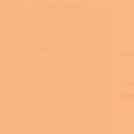
i
r
n
s
o
KATEGORIE PRODUKTŮ
e
p
d
l
Kamna a kotle s instalací
r
u
KUCHYŇSKÉ SPORÁKY
o
k
KRBOVÁ KAMNA
d
t
u
ů
PELETOVÁ KAMNA
k
KRBOVÉ VLOŽKY
t
KOM
ELEKTRICKÉ KRBY
ů
KOTLE
KOUŘOVODY
TEPELNÁ ČERPADLA
11
od
SOLÁRNÍ SYSTÉMY
Akce
KLIMATIZACE
ČISTIČKY VZDUCHU
ODVLHČOVAČE VZDUCHU
VYSAVAČE LAVOR
PODLAHOVÉ MYCÍ STROJE