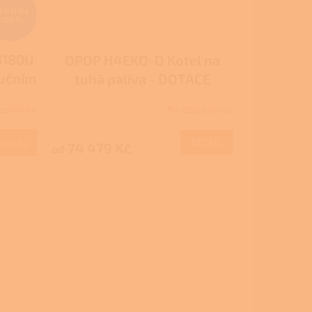
9 411 Kč
–29 %
3180U
OPOP H4EKO-D Kotel na
ručním
tuhá paliva - DOTACE
NZÚ/NZÚ LIGHT
jednávku
Na objednávku
DETAIL
 košíku
74 479 Kč
od