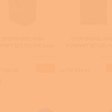
OPOP BIOPEL MINI
OPOP BIOPEL MIN
PAKT SET 150/V9, kotel
KOMPAKT SET225/V
na pelety - DOTACE
Kotel na pelety - DO
Na objednávku
Na ob
NZÚ/NZÚ LIGHT
Nová zelená úspor
Kotlíkové dotac
DETAIL
1 505 Kč
112 594 Kč
od