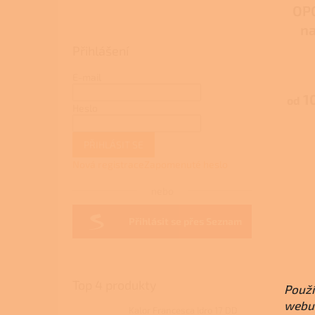
OP
na
Přihlášení
E-mail
1
od
Heslo
PŘIHLÁSIT SE
Nová registrace
Zapomenuté heslo
nebo
Přihlásit se přes Seznam
Top 4 produkty
Použí
webu 
Kalor Francesca Idro 17 DD