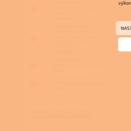
výkon
AUTO - Peletová kamna s
proroštováním a výměníkem
DOTACE
95 505 Kč
THERMOROSSI BOSKY
NAS
COUNTRY 30 EVO5 FIORI -
Kuchyňská kamna na pevná
paliva s teplovodním
výměníkem
121 426 Kč
Fixační spona 80 mm -
kouřovod pro peletová kamna
195 Kč
Roura 80/1000mm -
kouřovod pro peletová kamna
882 Kč
Realizace montáží kamen,
kotlů a tepelných čerpadel
Tepelná čerpadla