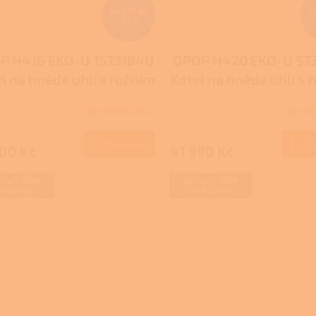
52 393 Kč
5
–27 %
P H416 EKO-U 1573184U
OPOP H420 EKO-U 57
l na hnědé uhlí s ručním
Kotel na hnědé uhlí s 
přikládáním
přikládáním
Na objednávku
Na ob
Do košíku
Do
900 Kč
41 990 Kč
TACI VÁM
DOTACI VÁM
YŘÍDÍME
VYŘÍDÍME