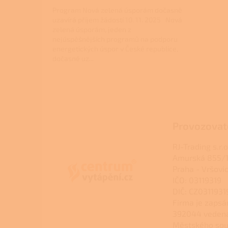
Program Nová zelená úsporám dočasně
uzavírá příjem žádostí 10. 11. 2025 Nová
zelená úsporám, jeden z
nejúspěšnějších programů na podporu
energetických úspor v České republice,
dočasně uz...
Z
á
p
a
Provozovat
t
í
RJ-Trading s.r.o
Amurská 855/1
Praha - Vršovi
IČO: 03119319
DIČ: CZ0311931
Firma je zapsá
392044 veden
Městského sou