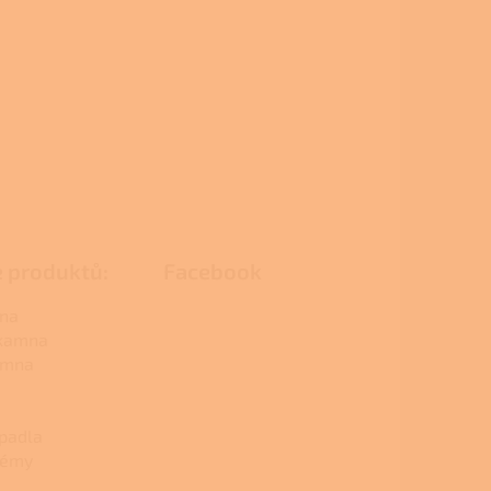
e produktů:
Facebook
na
 kamna
amna
padla
témy