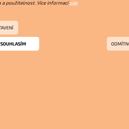
ý
 a použitelnost. Více informací
zde
p
i
s
u
TAVENÍ
SOUHLASÍM
ODMÍTN