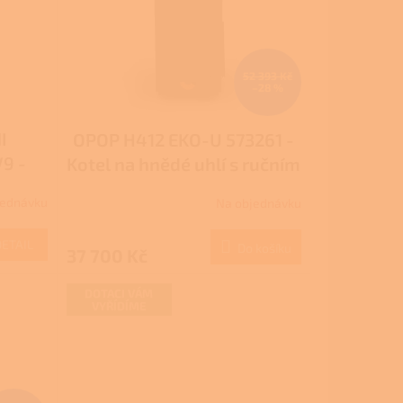
52 393 Kč
–28 %
I
OPOP H412 EKO-U 573261 -
9 -
Kotel na hnědé uhlí s ručním
TACE
přikládáním
jednávku
Na objednávku
ám,
e
DETAIL
Do košíku
37 700 Kč
DOTACI VÁM
VYŘÍDÍME