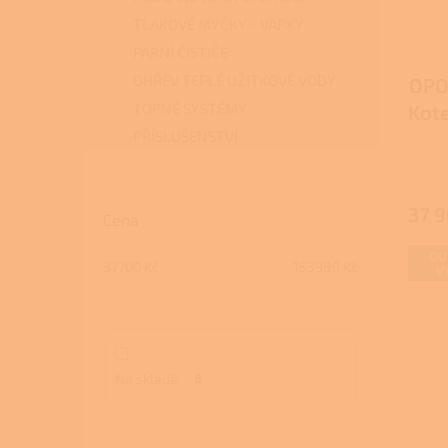
TLAKOVÉ MYČKY - VAPKY
PARNÍ ČISTIČE
OHŘEV TEPLÉ UŽITKOVÉ VODY
OPO
TOPNÉ SYSTÉMY
Kote
PŘÍSLUŠENSTVÍ
37 
Cena
DO
37700
Kč
163989
Kč
V
Na skladě
8