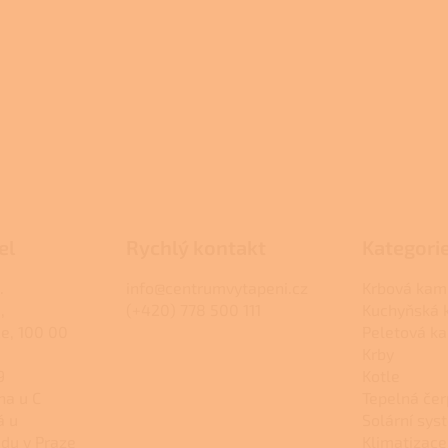
el
Rychlý kontakt
Kategori
.
info@centrumvytapeni.cz
Krbová kam
,
(+420) 778 500 111
Kuchyňská
ce, 100 00
Peletová k
Krby
9
Kotle
na u C
Tepelná čer
á u
Solární sys
du v Praze
Klimatizace