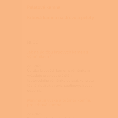
Peletová kamna
Krbová kamna na dřevo a pelety
BLOG
Jak na údržbu krbových kamen s
výměníkem?
22.4.2026
Údržba krbových kamen s výměníkem
vyžaduje pravidelné čištění
teplovodního výměníku od sazí, kontrolu
těsnění dvířek a revizi spalinových cest
odborní...
Minimální výška a průměr komínu
pro krbová kamna
22.4.2026