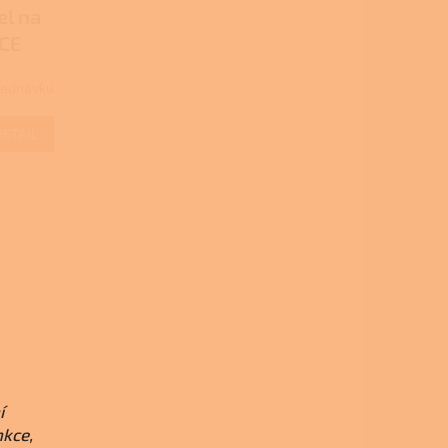
l na
ACE
jednávku
DETAIL
í
nkce,