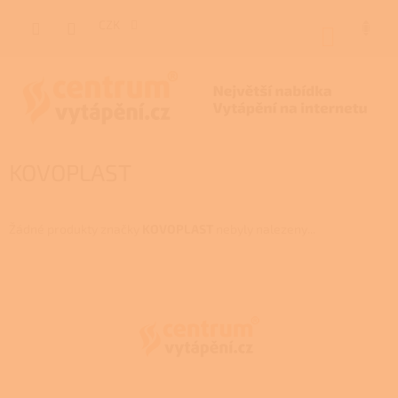
Přejít
na
CZK
NÁKUP
obsah
KOŠÍK
KOVOPLAST
Žádné produkty značky
KOVOPLAST
nebyly nalezeny...
Z
á
p
a
t
í