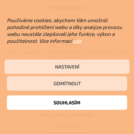
Provozovatel
RJ-Trading s.r.o.
Používáme cookies, abychom Vám umožnili
Amurská 855/1,
pohodlné prohlížení webu a díky analýze provozu
Praha - Vršovice, 100 00
webu neustále zlepšovali jeho funkce, výkon a
IČO: 03119319
použitelnost. Více informací
zde
DIČ: CZ03119319
Firma je zapsána u C 392044 vedená u Městského soudu v
Praze C 392044.
NASTAVENÍ
Rychlý kontakt
ODMÍTNOUT
info@centrumvytapeni.cz
(+420) 778 500 111
SOUHLASÍM
Kategorie produktů:
Krbová kamna
Kuchyňská kamna