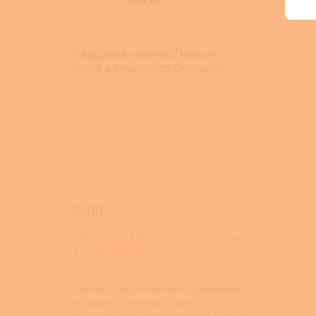
882 Kč
Realizace montáží kamen,
kotlů a tepelných čerpadel
Tepelná čerpadla
Peletová kamna
Krbová kamna na dřevo a pelety
BLOG
Jak na údržbu krbových kamen
s výměníkem?
22.4.2026
Údržba krbových kamen s výměníkem
vyžaduje pravidelné čištění
teplovodního výměníku od sazí, kontrolu