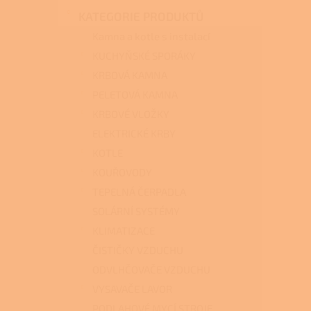
n
KATEGORIE PRODUKTŮ
e
l
Kamna a kotle s instalací
KUCHYŇSKÉ SPORÁKY
KRBOVÁ KAMNA
PELETOVÁ KAMNA
KRBOVÉ VLOŽKY
ELEKTRICKÉ KRBY
KOTLE
KOUŘOVODY
TEPELNÁ ČERPADLA
SOLÁRNÍ SYSTÉMY
KLIMATIZACE
ČISTIČKY VZDUCHU
ODVLHČOVAČE VZDUCHU
VYSAVAČE LAVOR
PODLAHOVÉ MYCÍ STROJE