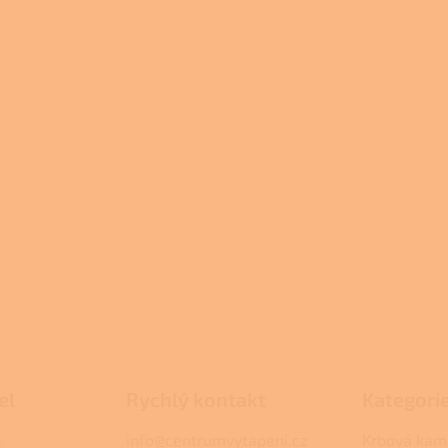
el
Rychlý kontakt
Kategori
.
info@centrumvytapeni.cz
Krbová kam