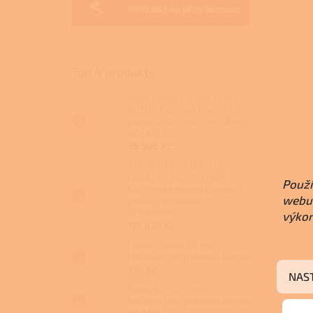
Přihlásit se přes Seznam
Top 4 produkty
Kalor Francesca Idro 17 DD
AUTO - Peletová kamna s
proroštováním a výměníkem
DOTACE
95 505 Kč
THERMOROSSI BOSKY
COUNTRY 30 EVO5 FIORI -
Použí
Kuchyňská kamna na pevná
webu 
paliva s teplovodním
výměníkem
výkon
121 426 Kč
Fixační spona 80 mm -
kouřovod pro peletová kamna
195 Kč
NAS
Roura 80/1000mm -
kouřovod pro peletová kamna