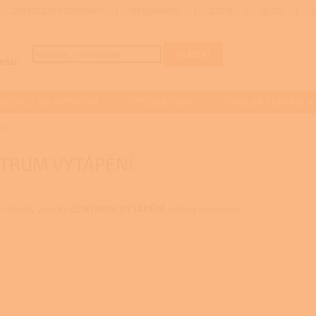
OBCHODNÍ PODMÍNKY
REKLAMACE
GDPR
BLOG
HLEDAT
DOTACE NA VYTÁPĚNÍ
FOTOVOLTAIKA
TEPELNÁ ČERPADLA
ĚNÍ
TRUM VYTÁPĚNÍ
rodukty značky
CENTRUM VYTÁPĚNÍ
nebyly nalezeny...