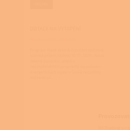
ARCHIV
DOTACE NA VYTÁPĚNÍ
Nová zelená úsporám
Program Nová zelená úsporám dočasně
uzavírá příjem žádostí 10. 11. 2025 Nová
zelená úsporám, jeden z
nejúspěšnějších programů na podporu
energetických úspor v České republice,
dočasně uz...
Z
á
p
a
Provozovat
t
í
RJ-Trading s.r.o