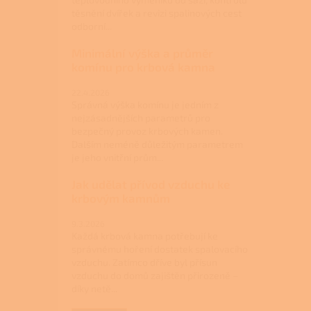
těsnění dvířek a revizi spalinových cest
odborní...
Minimální výška a průměr
komínu pro krbová kamna
22.4.2026
Správná výška komínu je jedním z
nejzásadnějších parametrů pro
bezpečný provoz krbových kamen.
Dalším neméně důležitým parametrem
je jeho vnitřní prům...
Jak udělat přívod vzduchu ke
krbovým kamnům
9.3.2026
Každá krbová kamna potřebují ke
správnému hoření dostatek spalovacího
vzduchu. Zatímco dříve byl přísun
vzduchu do domů zajištěn přirozeně –
díky netě...