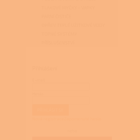
TLAKOVÉ MYČKY - VAPKY
PARNÍ ČISTIČE
OHŘEV TEPLÉ UŽITKOVÉ VODY
TOPNÉ SYSTÉMY
PŘÍSLUŠENSTVÍ
Přihlášení
E-mail
Heslo
PŘIHLÁSIT SE
Nová registrace
Zapomenuté heslo
nebo