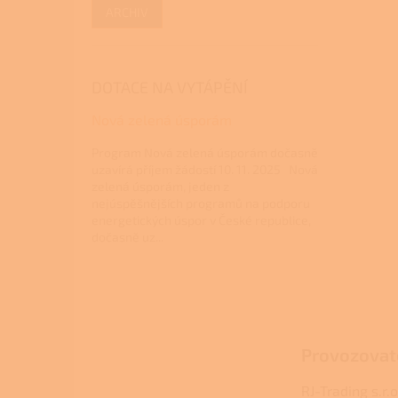
ARCHIV
DOTACE NA VYTÁPĚNÍ
Nová zelená úsporám
Program Nová zelená úsporám dočasně
uzavírá příjem žádostí 10. 11. 2025 Nová
zelená úsporám, jeden z
nejúspěšnějších programů na podporu
energetických úspor v České republice,
dočasně uz...
Z
á
p
a
Provozovat
t
í
RJ-Trading s.r.o