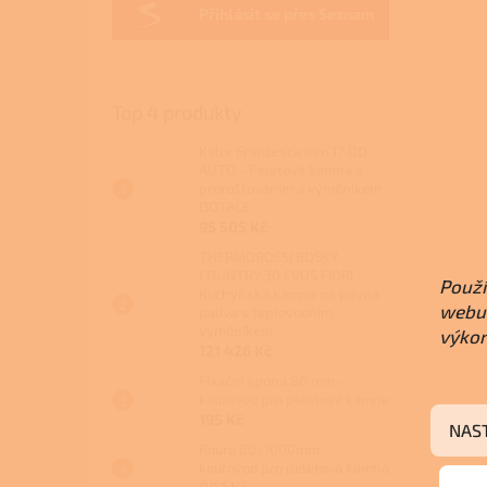
Přihlásit se přes Seznam
Top 4 produkty
Kalor Francesca Idro 17 DD
AUTO - Peletová kamna s
proroštováním a výměníkem
DOTACE
95 505 Kč
THERMOROSSI BOSKY
COUNTRY 30 EVO5 FIORI -
Použí
Kuchyňská kamna na pevná
webu 
paliva s teplovodním
výměníkem
výkon
121 426 Kč
Fixační spona 80 mm -
kouřovod pro peletová kamna
195 Kč
NAS
Roura 80/1000mm -
kouřovod pro peletová kamna