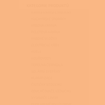
n
KATEGORIE PRODUKTŮ
e
l
Kamna a kotle s instalací
KUCHYŇSKÉ SPORÁKY
KRBOVÁ KAMNA
PELETOVÁ KAMNA
KRBOVÉ VLOŽKY
ELEKTRICKÉ KRBY
KOTLE
KOUŘOVODY
TEPELNÁ ČERPADLA
SOLÁRNÍ SYSTÉMY
KLIMATIZACE
ČISTIČKY VZDUCHU
ODVLHČOVAČE VZDUCHU
VYSAVAČE LAVOR
PODLAHOVÉ MYCÍ STROJE