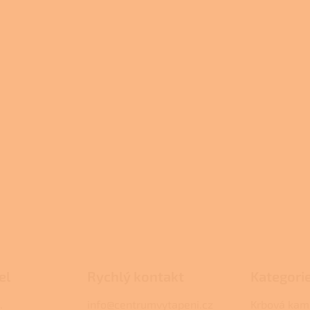
el
Rychlý kontakt
Kategori
.
info@centrumvytapeni.cz
Krbová kam