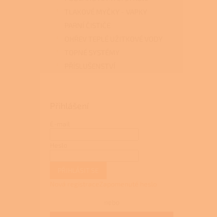
TLAKOVÉ MYČKY - VAPKY
PARNÍ ČISTIČE
OHŘEV TEPLÉ UŽITKOVÉ VODY
TOPNÉ SYSTÉMY
PŘÍSLUŠENSTVÍ
Přihlášení
E-mail
Heslo
PŘIHLÁSIT SE
Nová registrace
Zapomenuté heslo
nebo