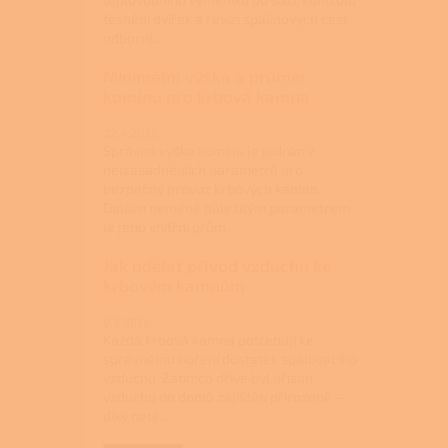
těsnění dvířek a revizi spalinových cest
odborní...
Minimální výška a průměr
komínu pro krbová kamna
22.4.2026
Správná výška komínu je jedním z
nejzásadnějších parametrů pro
bezpečný provoz krbových kamen.
Dalším neméně důležitým parametrem
je jeho vnitřní prům...
Jak udělat přívod vzduchu ke
krbovým kamnům
9.3.2026
Každá krbová kamna potřebují ke
správnému hoření dostatek spalovacího
vzduchu. Zatímco dříve byl přísun
vzduchu do domů zajištěn přirozeně –
díky netě...