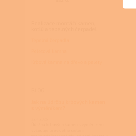
882 Kč
Realizace montáží kamen,
kotlů a tepelných čerpadel
Tepelná čerpadla
Peletová kamna
Krbová kamna na dřevo a pelety
BLOG
Jak na údržbu krbových kamen
s výměníkem?
22.4.2026
Údržba krbových kamen s výměníkem
vyžaduje pravidelné čištění
teplovodního výměníku od sazí, kontrolu