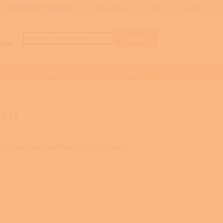
OBCHODNÍ PODMÍNKY
REKLAMACE
GDPR
BLOG
HLEDAT
DOTACE NA VYTÁPĚNÍ
FOTOVOLTAIKA
TEPELNÁ ČERPADLA
ECH
rodukty značky
BITECH
nebyly nalezeny...