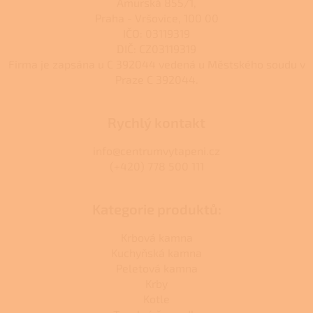
Amurská 855/1,
Praha - Vršovice, 100 00
IČO: 03119319
DIČ: CZ03119319
Firma je zapsána u C 392044 vedená u Městského soudu v
Praze C 392044.
Rychlý kontakt
info@centrumvytapeni.cz
(+420) 778 500 111
Kategorie produktů:
Krbová kamna
Kuchyňská kamna
Peletová kamna
Krby
Kotle