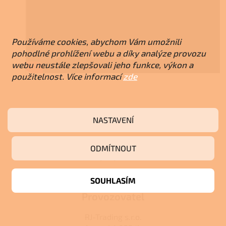
Používáme cookies, abychom Vám umožnili
pohodlné prohlížení webu a díky analýze provozu
webu neustále zlepšovali jeho funkce, výkon a
použitelnost. Více informací
zde
Z
á
NASTAVENÍ
p
a
ODMÍTNOUT
t
í
SOUHLASÍM
Provozovatel
RJ-Trading s.r.o.