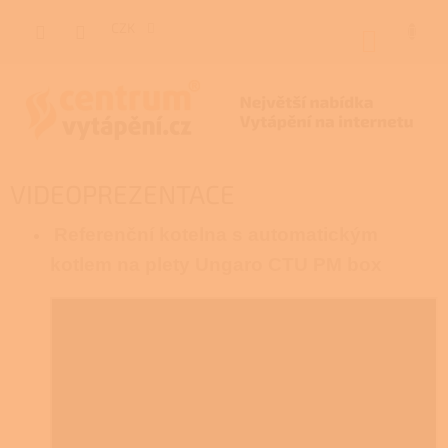
Přejít
na
CZK
NÁKUP
obsah
KOŠÍK
VIDEOPREZENTACE
Referenční kotelna s automatickým
kotlem na plety Ungaro CTU PM box