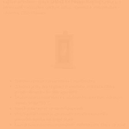
každým přiložením dřeva,
SMOKE BY PASS
je důlěžitá funkce pro
zdraví celé Vaší rodiny, udržuje stálou účinnost a zjednodušuje i
následné číštění kamen.
Spalovací komora je vyrobena z kvalitní litiny.
Ovládací prvky pro regulaci primárního, sekundárního a
terciárního vzduchu jsou izolované.
Smaltované litinové dveře s odolným keramickým sklem pro
teploty až do 750 °C.
Součástí kamen je vyndavací popelník.
Vnější plášť kamen je zpracován z kvalitní keramiky,
litinových plátů a lakované oceli.
Kamna jsou vybavena manuálním deflektorem, který výrazně