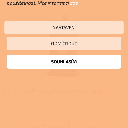
použitelnost. Více informací
zde
NASTAVENÍ
ODMÍTNOUT
SOUHLASÍM
Další výrobky z dílny italské firmy Thermorossi najdete
zde.
PŘEDCHOZÍ ČLÁNEK
DALŠÍ ČLÁNEK