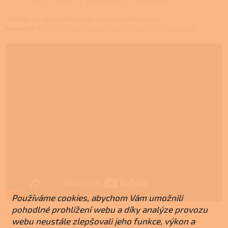
snižuje únik kouře do místnosti při přikládání.
Pojďte se námi podívat na video o kachlových
kamnech
THERMOROSSI SAINT MORITZ WOOD MAJOLICA:
Používáme cookies, abychom Vám umožnili
pohodlné prohlížení webu a díky analýze provozu
THERMOROSSI SAINT MORITZ WOOD MAJOLICA
webu neustále zlepšovali jeho funkce, výkon a