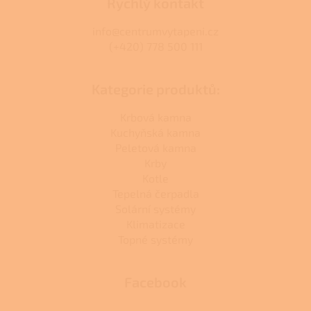
Rychlý kontakt
info@centrumvytapeni.cz
(+420) 778 500 111
Kategorie produktů:
Krbová kamna
Kuchyňská kamna
Peletová kamna
Krby
Kotle
Tepelná čerpadla
Solární systémy
Klimatizace
Topné systémy
Facebook