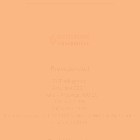
Z
á
p
a
t
í
Provozovatel
RJ-Trading s.r.o.
Amurská 855/1,
Praha - Vršovice, 100 00
IČO: 03119319
DIČ: CZ03119319
Firma je zapsána u C 392044 vedená u Městského soudu v
Praze C 392044.