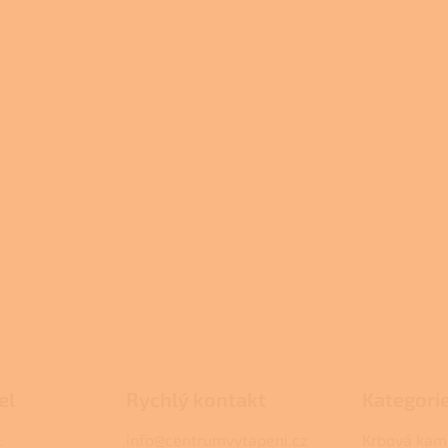
el
Rychlý kontakt
Kategori
.
info@centrumvytapeni.cz
Krbová kam