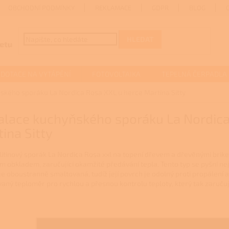
OBCHODNÍ PODMÍNKY
REKLAMACE
GDPR
BLOG
HLEDAT
DOTACE NA VYTÁPĚNÍ
FOTOVOLTAIKA
TEPELNÁ ČERPADLA
ského sporáku La Nordica Rosa XXL u herce Martina Sitty
alace kuchyňského sporáku La Nordica
ina Sitty
í litinový sporák La Nordica Rosa xxl na topení dřevem a dřevěnými br
m obkladem, zaručující okamžité předávání tepla. Tento typ se pyšní nejv
je oboustranně smaltovaná, tudíž její povrch je odolný proti propálení 
vaný teploměr pro rychlou a přesnou kontrolu teploty, který tak zaruču