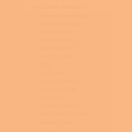
n
KATEGORIE PRODUKTŮ
e
l
Kamna a kotle s instalací
KUCHYŇSKÉ SPORÁKY
KRBOVÁ KAMNA
PELETOVÁ KAMNA
KRBOVÉ VLOŽKY
ELEKTRICKÉ KRBY
KOTLE
KOUŘOVODY
TEPELNÁ ČERPADLA
SOLÁRNÍ SYSTÉMY
KLIMATIZACE
ČISTIČKY VZDUCHU
ODVLHČOVAČE VZDUCHU
VYSAVAČE LAVOR
PODLAHOVÉ MYCÍ STROJE