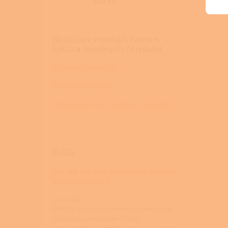
882 Kč
Realizace montáží kamen,
kotlů a tepelných čerpadel
Tepelná čerpadla
Peletová kamna
Krbová kamna na dřevo a pelety
BLOG
Jak na údržbu krbových kamen
s výměníkem?
22.4.2026
Údržba krbových kamen s výměníkem
vyžaduje pravidelné čištění
teplovodního výměníku od sazí, kontrolu