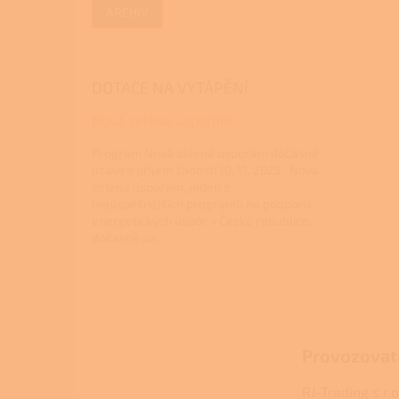
ARCHIV
DOTACE NA VYTÁPĚNÍ
Nová zelená úsporám
Program Nová zelená úsporám dočasně
uzavírá příjem žádostí 10. 11. 2025 Nová
zelená úsporám, jeden z
nejúspěšnějších programů na podporu
energetických úspor v České republice,
dočasně uz...
Z
á
p
a
Provozovat
t
í
RJ-Trading s.r.o