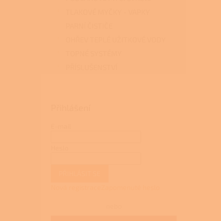
TLAKOVÉ MYČKY - VAPKY
PARNÍ ČISTIČE
OHŘEV TEPLÉ UŽITKOVÉ VODY
TOPNÉ SYSTÉMY
PŘÍSLUŠENSTVÍ
Přihlášení
E-mail
Heslo
PŘIHLÁSIT SE
Nová registrace
Zapomenuté heslo
nebo