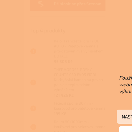
Přihlásit se přes Seznam
Top 4 produkty
Kalor Francesca Idro 17 DD
AUTO - Peletová kamna s
proroštováním a výměníkem
DOTACE
95 505 Kč
THERMOROSSI BOSKY
COUNTRY 30 EVO5 FIORI -
Použí
Kuchyňská kamna na pevná
webu 
paliva s teplovodním
výměníkem
výkon
121 426 Kč
Fixační spona 80 mm -
kouřovod pro peletová kamna
195 Kč
NAS
Roura 80/1000mm -
kouřovod pro peletová kamna