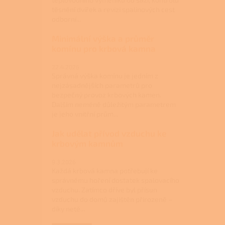
těsnění dvířek a revizi spalinových cest
odborní...
Minimální výška a průměr
komínu pro krbová kamna
22.4.2026
Správná výška komínu je jedním z
nejzásadnějších parametrů pro
bezpečný provoz krbových kamen.
Dalším neméně důležitým parametrem
je jeho vnitřní prům...
Jak udělat přívod vzduchu ke
krbovým kamnům
9.3.2026
Každá krbová kamna potřebují ke
správnému hoření dostatek spalovacího
vzduchu. Zatímco dříve byl přísun
vzduchu do domů zajištěn přirozeně –
díky netě...