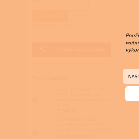
PŘIHLÁSIT SE
Nová registrace
Zapomenuté heslo
Použí
nebo
webu 
výkon
Přihlásit se přes Seznam
NAS
Top 4 produkty
Kalor Francesca Idro 17 DD
AUTO - Peletová kamna s
proroštováním a výměníkem
DOTACE
95 505 Kč
THERMOROSSI BOSKY
COUNTRY 30 EVO5 FIORI -
Kuchyňská kamna na pevná
paliva s teplovodním