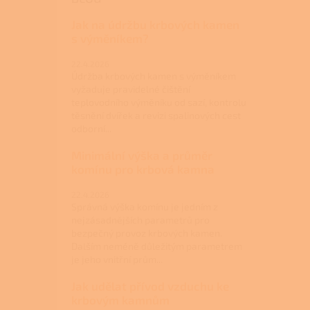
Jak na údržbu krbových kamen
s výměníkem?
22.4.2026
Údržba krbových kamen s výměníkem
vyžaduje pravidelné čištění
teplovodního výměníku od sazí, kontrolu
těsnění dvířek a revizi spalinových cest
odborní...
Minimální výška a průměr
komínu pro krbová kamna
22.4.2026
Správná výška komínu je jedním z
nejzásadnějších parametrů pro
bezpečný provoz krbových kamen.
Dalším neméně důležitým parametrem
je jeho vnitřní prům...
Jak udělat přívod vzduchu ke
krbovým kamnům