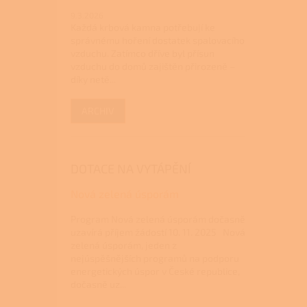
9.3.2026
Každá krbová kamna potřebují ke
správnému hoření dostatek spalovacího
vzduchu. Zatímco dříve byl přísun
vzduchu do domů zajištěn přirozeně –
díky netě...
ARCHIV
DOTACE NA VYTÁPĚNÍ
Nová zelená úsporám
Program Nová zelená úsporám dočasně
uzavírá příjem žádostí 10. 11. 2025 Nová
zelená úsporám, jeden z
nejúspěšnějších programů na podporu
energetických úspor v České republice,
dočasně uz...