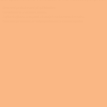
Omezení prokuřování při přikládání
Usnadnění a urychlení zátopu
Zvýšení výkonu u topidel závislých na komínovém tahu.
Omezení prašnosti při odpopelňování a čištění topidla.