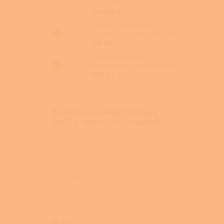
výměníkem
121 426 Kč
Fixační spona 80 mm -
kouřovod pro peletová kamna
195 Kč
Roura 80/1000mm -
kouřovod pro peletová kamna
882 Kč
Realizace montáží kamen,
kotlů a tepelných čerpadel
Tepelná čerpadla
Peletová kamna
Krbová kamna na dřevo a pelety
BLOG