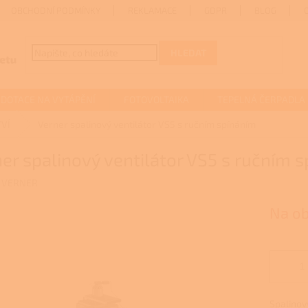
OBCHODNÍ PODMÍNKY
REKLAMACE
GDPR
BLOG
HLEDAT
DOTACE NA VYTÁPĚNÍ
FOTOVOLTAIKA
TEPELNÁ ČERPADLA
VÍ
Verner spalinový ventilátor VS5 s ručním spínáním
er spalinový ventilátor VS5 s ručním 
:
VERNER
Na o
Spalinov