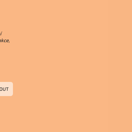
í
nkce,
OUT