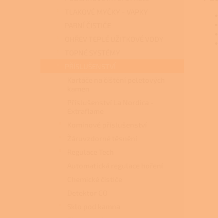
TLAKOVÉ MYČKY - VAPKY
PARNÍ ČISTIČE
OHŘEV TEPLÉ UŽITKOVÉ VODY
TOPNÉ SYSTÉMY
PŘÍSLUŠENSTVÍ
Kartáče na čištění peletových
kamen
Příslušenství La Nordica -
Extraflame
Komínové příslušenství
Žáruvzdorné těsnění
Regulace Tech
Automatická regulace hoření
Chemické čističe
Detektor CO
Sklo pod kamna