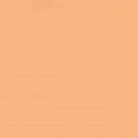
topidla n
Detailní
TISK
s
Související soubory (1)
ailní popis produktu
inový ventilátor je určen k
podpoře komínového tahu
pro topidla na tu
Umísťuje se na kouřovod
mezi výstupní hrdlo topidla a vstup do komí
Ventilátor je vybaven dvoustupňovým regulátorem otáček.
žití spalinového ventilátoru má následující předn