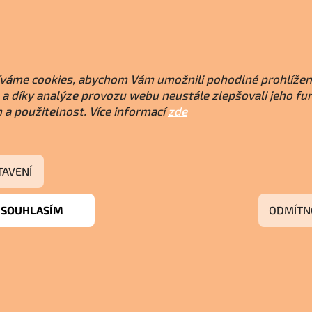
váme cookies, abychom Vám umožnili pohodlné prohlížen
a díky analýze provozu webu neustále zlepšovali jeho fu
 a použitelnost. Více informací
zde
TAVENÍ
SOUHLASÍM
ODMÍTN