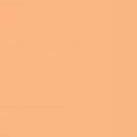
a tuhá paliva.
 informace
ZEPTAT SE
HLÍDAT
SDÍLET
há paliva, zejména kotle na dřevo.
na.
osti: