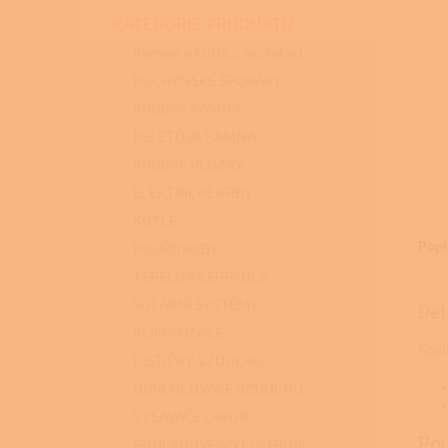
n
KATEGORIE PRODUKTŮ
e
l
Kamna a kotle s instalací
KUCHYŇSKÉ SPORÁKY
KRBOVÁ KAMNA
PELETOVÁ KAMNA
KRBOVÉ VLOŽKY
ELEKTRICKÉ KRBY
KOTLE
Popi
KOUŘOVODY
TEPELNÁ ČERPADLA
SOLÁRNÍ SYSTÉMY
Det
KLIMATIZACE
Spal
ČISTIČKY VZDUCHU
ODVLHČOVAČE VZDUCHU
VYSAVAČE LAVOR
Pou
PODLAHOVÉ MYCÍ STROJE